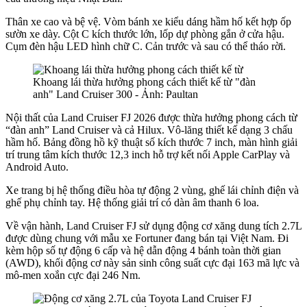
Thân xe cao và bệ vệ. Vòm bánh xe kiểu dáng hầm hố kết hợp ốp
sườn xe dày. Cột C kích thước lớn, lốp dự phòng gắn ở cửa hậu.
Cụm đèn hậu LED hình chữ C. Cản trước và sau có thể tháo rời.
Khoang lái thừa hưởng phong cách thiết kế từ "đàn
anh" Land Cruiser 300 - Ảnh: Paultan
Nội thất của Land Cruiser FJ 2026 được thừa hưởng phong cách từ
“đàn anh” Land Cruiser và cả Hilux. Vô-lăng thiết kế dạng 3 chấu
hầm hố. Bảng đồng hồ kỹ thuật số kích thước 7 inch, màn hình giải
trí trung tâm kích thước 12,3 inch hỗ trợ kết nối Apple CarPlay và
Android Auto.
Xe trang bị hệ thống điều hòa tự động 2 vùng, ghế lái chỉnh điện và
ghế phụ chỉnh tay. Hệ thống giải trí có dàn âm thanh 6 loa.
Về vận hành, Land Cruiser FJ sử dụng động cơ xăng dung tích 2.7L
được dùng chung với mẫu xe Fortuner đang bán tại Việt Nam. Đi
kèm hộp số tự động 6 cấp và hệ dẫn động 4 bánh toàn thời gian
(AWD), khối động cơ này sản sinh công suất cực đại 163 mã lực và
mô-men xoắn cực đại 246 Nm.