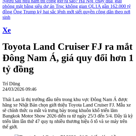
Ngưu sau nửa năm thi công giờ ra sao?
Hà Nội 'chạy đua' giải
phóng mặt bằng siêu dự án Trục không gian QL1A gần 162.000 tỷ
đồng
Ông Trump ký hai sắc lệnh mới siết quyền công dân theo nơi
sinh
Xe
Toyota Land Cruiser FJ ra mắt
Đông Nam Á, giá quy đổi hơn 1
tỷ đồng
Trí Dũng
24/03/2026 09:46
Thái Lan là thị trường đầu tiên trong khu vực Đông Nam Á được
hãng xe Nhật Bản chọn giới thiệu Toyota Land Cruiser FJ. Mẫu xe
sẽ chính thức ra mắt và trưng bày trong khuôn khổ triển lãm
Bangkok Motor Show 2026 diễn ra từ ngày 25/3 đến 5/4. Đây là kỳ
triển lãm lần thứ 47 quy tụ nhiều thương hiệu ô tô và xe máy trên
thế giới.