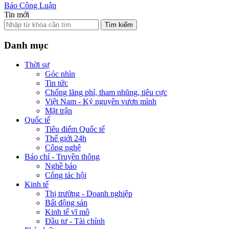
Báo Công Luận
Tin mới
Tìm kiếm
Danh mục
Thời sự
Góc nhìn
Tin tức
Chống lãng phí, tham nhũng, tiêu cực
Việt Nam - Kỷ nguyên vươn mình
Mặt trận
Quốc tế
Tiêu điểm Quốc tế
Thế giới 24h
Công nghệ
Báo chí - Truyền thông
Nghề báo
Công tác hội
Kinh tế
Thị trường - Doanh nghiệp
Bất động sản
Kinh tế vĩ mô
Đầu tư - Tài chính