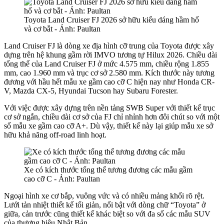
Toyota Land Cruiser FJ 2026 sở hữu kiểu dáng hầm hố
và cơ bắt - Ảnh: Paultan
Land Cruiser FJ là dòng xe địa hình cỡ trung của Toyota được xây
dựng trên hệ khung gầm rời IMVO tương tự Hilux 2026. Chiều dài
tổng thể của Land Cruiser FJ ở mức 4.575 mm, chiều rộng 1.855
mm, cao 1.960 mm và trục cơ sở 2.580 mm. Kích thước này tương
đương với hầu hết mẫu xe gầm cao cỡ C hiện nay như Honda CR-
V, Mazda CX-5, Hyundai Tucson hay Subaru Forester.
Với việc được xây dựng trên nền tảng SWB Super với thiết kế trục
cơ sở ngắn, chiều dài cơ sở của FJ chỉ nhỉnh hơn đôi chút so với một
số mẫu xe gầm cao cỡ A+. Dù vậy, thiết kế này lại giúp mẫu xe sở
hữu khả năng off-road linh hoạt.
Xe có kích thước tổng thể tương đương các mẫu gầm
cao cỡ C - Ảnh: Paultan
Ngoại hình xe cơ bắp, vuông vức và có nhiều mảng khối rõ rệt.
Lưới tản nhiệt thiết kế tối giản, nổi bật với dòng chữ “Toyota” ở
giữa, cản trước cũng thiết kế khác biệt so với đa số các mẫu SUV
của thương hiệu Nhật Bản.