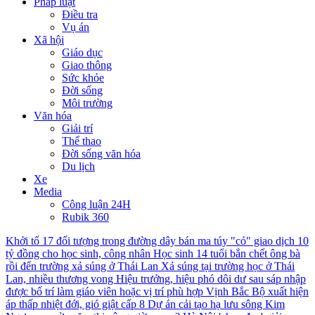
Pháp luật
Điều tra
Vụ án
Xã hội
Giáo dục
Giao thông
Sức khỏe
Đời sống
Môi trường
Văn hóa
Giải trí
Thể thao
Đời sống văn hóa
Du lịch
Xe
Media
Công luận 24H
Rubik 360
Khởi tố 17 đối tượng trong đường dây bán ma túy "cỏ" giao dịch 10
tỷ đồng cho học sinh, công nhân
Học sinh 14 tuổi bắn chết ông bà
rồi đến trường xả súng ở Thái Lan
Xả súng tại trường học ở Thái
Lan, nhiều thương vong
Hiệu trưởng, hiệu phó dôi dư sau sáp nhập
được bố trí làm giáo viên hoặc vị trí phù hợp
Vịnh Bắc Bộ xuất hiện
áp thấp nhiệt đới, gió giật cấp 8
Dự án cải tạo hạ lưu sông Kim