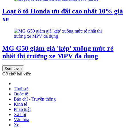
Loạt ô tô Honda ưu đãi cao nhất 10% giá
xe
MG G50 giảm giá 'kép' xuống mức rẻ
nhất thị trường xe MPV đa dụng
Xem thêm
Cỡ chữ bài viết:
Thời sự
Quốc tế
Báo chí - Truyền thông
Kinh tế
Pháp luật
Xã hội
Văn hóa
Xe