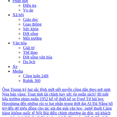
Pháp luật
Điều tra
Vụ án
Xã hội
Giáo dục
Giao thông
Sức khỏe
Đời sống
Môi trường
Văn hóa
Giải trí
Thể thao
Đời sống văn hóa
Du lịch
Xe
Media
Công luận 24H
Rubik 360
Ông Trump ký hai sắc lệnh mới siết quyền công dân theo nơi sinh
Nga bán vàng: Toan tính tài chính hay sức ép ngân sách?
Bí mật
hậu trường phim ngắn 1952 kể về thiết kế xe Ford
Từ bài học
Hiroshima đến những rủi ro hạt nhân trong thời đại AI
Đà Nẵng hỗ
trợ đến 40 triệu đồng cho tác giả đạt giải văn học, nghệ thuật
Cảng
hàng không quốc tế Nội Bài điều chỉnh phương án đón, trả khách