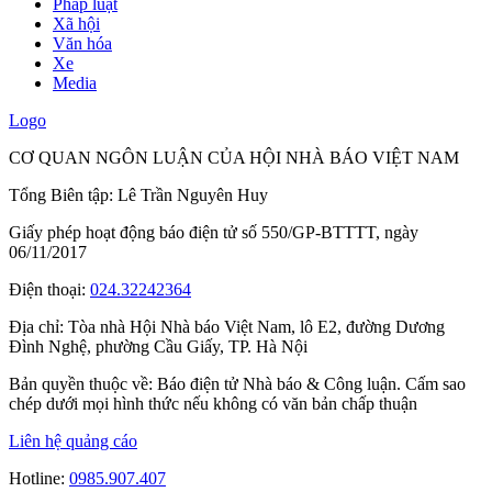
Pháp luật
Xã hội
Văn hóa
Xe
Media
Logo
CƠ QUAN NGÔN LUẬN CỦA HỘI NHÀ BÁO VIỆT NAM
Tổng Biên tập: Lê Trần Nguyên Huy
Giấy phép hoạt động báo điện tử số 550/GP-BTTTT, ngày
06/11/2017
Điện thoại:
024.32242364
Địa chỉ:
Tòa nhà Hội Nhà báo Việt Nam, lô E2, đường Dương
Đình Nghệ, phường Cầu Giấy, TP. Hà Nội
Bản quyền thuộc về: Báo điện tử Nhà báo & Công luận. Cấm sao
chép dưới mọi hình thức nếu không có văn bản chấp thuận
Liên hệ quảng cáo
Hotline:
0985.907.407