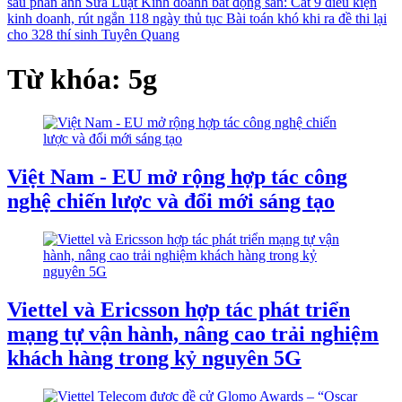
sau phản ánh
Sửa Luật Kinh doanh bất động sản: Cắt 9 điều kiện
kinh doanh, rút ngắn 118 ngày thủ tục
Bài toán khó khi ra đề thi lại
cho 328 thí sinh Tuyên Quang
Từ khóa: 5g
Việt Nam - EU mở rộng hợp tác công
nghệ chiến lược và đổi mới sáng tạo
Viettel và Ericsson hợp tác phát triển
mạng tự vận hành, nâng cao trải nghiệm
khách hàng trong kỷ nguyên 5G