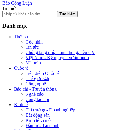
Báo Công Luận
Tin mới
Tìm kiếm
Danh mục
Thời sự
Góc nhìn
Tin tức
Chống lãng phí, tham nhũng, tiêu cực
Việt Nam - Kỷ nguyên vươn mình
Mặt trận
Quốc tế
Tiêu điểm Quốc tế
Thế giới 24h
Công nghệ
Báo chí - Truyền thông
Nghề báo
Công tác hội
Kinh tế
Thị trường - Doanh nghiệp
Bất động sản
Kinh tế vĩ mô
Đầu tư - Tài chính