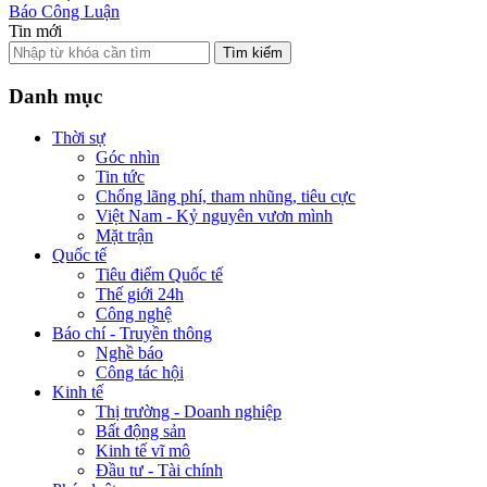
Báo Công Luận
Tin mới
Tìm kiếm
Danh mục
Thời sự
Góc nhìn
Tin tức
Chống lãng phí, tham nhũng, tiêu cực
Việt Nam - Kỷ nguyên vươn mình
Mặt trận
Quốc tế
Tiêu điểm Quốc tế
Thế giới 24h
Công nghệ
Báo chí - Truyền thông
Nghề báo
Công tác hội
Kinh tế
Thị trường - Doanh nghiệp
Bất động sản
Kinh tế vĩ mô
Đầu tư - Tài chính