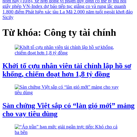
hôm nay (10/8), xe hợp đồng vi phạm quy định có thể bị thu hồi
giấy phép
VN-Index dự báo tiếp tục giằng co và rung lắc quanh
1.800 điểm
Phát hiện xác tàu La Mã 2.000 năm tuổi ngoài khơi đảo
Sicily
Từ khóa: Công ty tài chính
Khởi tố cựu nhân viên tài chính lập hồ sơ
khống, chiếm đoạt hơn 1,8 tỷ đồng
Sàn chứng Việt sắp có “làn gió mới” mảng
cho vay tiêu dùng