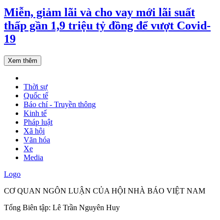
Miễn, giảm lãi và cho vay mới lãi suất
thấp gần 1,9 triệu tỷ đồng để vượt Covid-
19
Xem thêm
Thời sự
Quốc tế
Báo chí - Truyền thông
Kinh tế
Pháp luật
Xã hội
Văn hóa
Xe
Media
Logo
CƠ QUAN NGÔN LUẬN CỦA HỘI NHÀ BÁO VIỆT NAM
Tổng Biên tập: Lê Trần Nguyên Huy