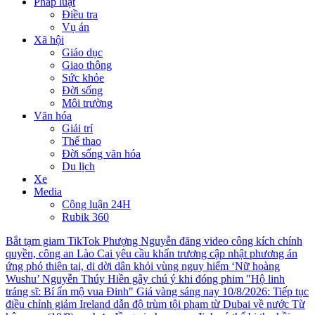
Pháp luật
Điều tra
Vụ án
Xã hội
Giáo dục
Giao thông
Sức khỏe
Đời sống
Môi trường
Văn hóa
Giải trí
Thể thao
Đời sống văn hóa
Du lịch
Xe
Media
Công luận 24H
Rubik 360
Bắt tạm giam TikTok Phượng Nguyễn đăng video công kích chính
quyền, công an
Lào Cai yêu cầu khẩn trương cập nhật phương án
ứng phó thiên tai, di dời dân khỏi vùng nguy hiểm
‘Nữ hoàng
Wushu’ Nguyễn Thúy Hiền gây chú ý khi đóng phim "Hộ linh
tráng sĩ: Bí ẩn mộ vua Đinh"
Giá vàng sáng nay 10/8/2026: Tiếp tục
điều chỉnh giảm
Ireland dẫn độ trùm tội phạm từ Dubai về nước
Từ