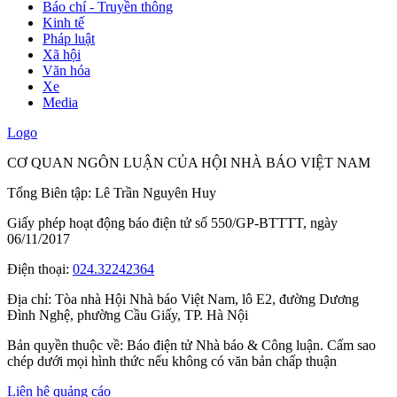
Báo chí - Truyền thông
Kinh tế
Pháp luật
Xã hội
Văn hóa
Xe
Media
Logo
CƠ QUAN NGÔN LUẬN CỦA HỘI NHÀ BÁO VIỆT NAM
Tổng Biên tập: Lê Trần Nguyên Huy
Giấy phép hoạt động báo điện tử số 550/GP-BTTTT, ngày
06/11/2017
Điện thoại:
024.32242364
Địa chỉ:
Tòa nhà Hội Nhà báo Việt Nam, lô E2, đường Dương
Đình Nghệ, phường Cầu Giấy, TP. Hà Nội
Bản quyền thuộc về: Báo điện tử Nhà báo & Công luận. Cấm sao
chép dưới mọi hình thức nếu không có văn bản chấp thuận
Liên hệ quảng cáo