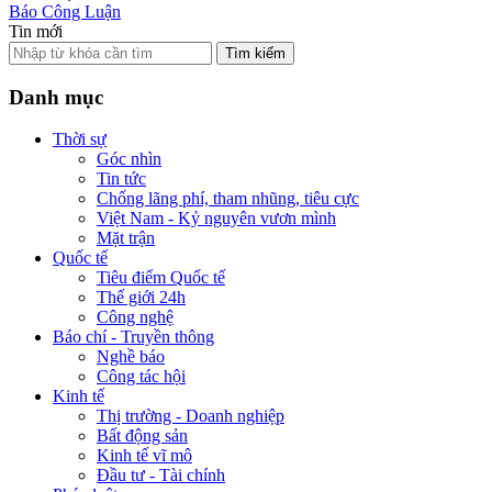
Báo Công Luận
Tin mới
Tìm kiếm
Danh mục
Thời sự
Góc nhìn
Tin tức
Chống lãng phí, tham nhũng, tiêu cực
Việt Nam - Kỷ nguyên vươn mình
Mặt trận
Quốc tế
Tiêu điểm Quốc tế
Thế giới 24h
Công nghệ
Báo chí - Truyền thông
Nghề báo
Công tác hội
Kinh tế
Thị trường - Doanh nghiệp
Bất động sản
Kinh tế vĩ mô
Đầu tư - Tài chính