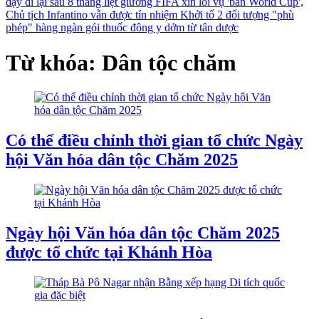
dậy đi lại sau 8 tháng liệt giường
FIFA xin lỗi vụ 'bán World Cup',
Chủ tịch Infantino vẫn được tín nhiệm
Khởi tố 2 đối tượng "phù
phép" hàng ngàn gói thuốc đông y dởm từ tân dược
Từ khóa: Dân tộc chăm
Có thể điều chỉnh thời gian tổ chức Ngày
hội Văn hóa dân tộc Chăm 2025
Ngày hội Văn hóa dân tộc Chăm 2025
được tổ chức tại Khánh Hòa