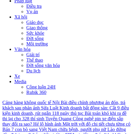
Pháp luật
Điều tra
Vụ án
Xã hội
Giáo dục
Giao thông
Sức khỏe
Đời sống
Môi trường
Văn hóa
Giải trí
Thể thao
Đời sống văn hóa
Du lịch
Xe
Media
Công luận 24H
Rubik 360
Cảng hàng không quốc tế Nội Bài điều chỉnh phương án đón, trả
khách sau phản ánh
Sửa Luật Kinh doanh bất động sản: Cắt 9 điều
kiện kinh doanh, rút ngắn 118 ngày thủ tục
Bài toán khó khi ra đề
thi lại cho 328 thí sinh Tuyên Quang
Công nghệ pin xe điện sắp
thay đổi ra sao?
Hé lộ hình ảnh Mặt trời với độ chi tiết chưa từng có
Bán 7 con bò sang Việt Nam chữa bệnh, người phụ nữ Lào đứng