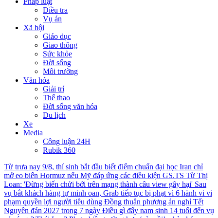
Pháp luật
Điều tra
Vụ án
Xã hội
Giáo dục
Giao thông
Sức khỏe
Đời sống
Môi trường
Văn hóa
Giải trí
Thể thao
Đời sống văn hóa
Du lịch
Xe
Media
Công luận 24H
Rubik 360
Từ trưa nay 9/8, thí sinh bắt đầu biết điểm chuẩn đại học
Iran chỉ
mở eo biển Hormuz nếu Mỹ đáp ứng các điều kiện
GS.TS Từ Thị
Loan: 'Đừng biến chửi bới trên mạng thành câu view gây hại'
Sau
vụ bắt khách hàng tự minh oan, Grab tiếp tục bị phạt vì 6 hành vi vi
phạm quyền lợi người tiêu dùng
Đồng thuận phương án nghỉ Tết
Nguyên đán 2027 trong 7 ngày
Điều gì đẩy nam sinh 14 tuổi đến vụ