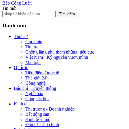
Báo Công Luận
Tin mới
Tìm kiếm
Danh mục
Thời sự
Góc nhìn
Tin tức
Chống lãng phí, tham nhũng, tiêu cực
Việt Nam - Kỷ nguyên vươn mình
Mặt trận
Quốc tế
Tiêu điểm Quốc tế
Thế giới 24h
Công nghệ
Báo chí - Truyền thông
Nghề báo
Công tác hội
Kinh tế
Thị trường - Doanh nghiệp
Bất động sản
Kinh tế vĩ mô
Đầu tư - Tài chính