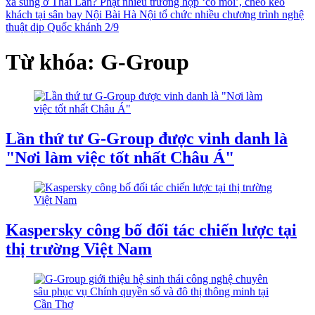
xả súng ở Thái Lan?
Phạt nhiều trường hợp ‘cò mồi’, chèo kéo
khách tại sân bay Nội Bài
Hà Nội tổ chức nhiều chương trình nghệ
thuật dịp Quốc khánh 2/9
Từ khóa: G-Group
Lần thứ tư G-Group được vinh danh là
"Nơi làm việc tốt nhất Châu Á"
Kaspersky công bố đối tác chiến lược tại
thị trường Việt Nam