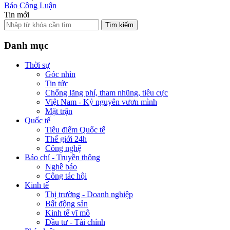
Báo Công Luận
Tin mới
Tìm kiếm
Danh mục
Thời sự
Góc nhìn
Tin tức
Chống lãng phí, tham nhũng, tiêu cực
Việt Nam - Kỷ nguyên vươn mình
Mặt trận
Quốc tế
Tiêu điểm Quốc tế
Thế giới 24h
Công nghệ
Báo chí - Truyền thông
Nghề báo
Công tác hội
Kinh tế
Thị trường - Doanh nghiệp
Bất động sản
Kinh tế vĩ mô
Đầu tư - Tài chính