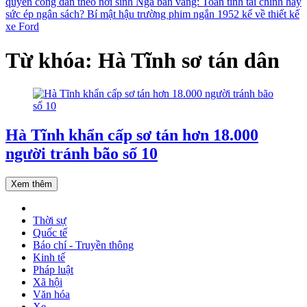
quyền công dân theo nơi sinh
Nga bán vàng: Toan tính tài chính hay
sức ép ngân sách?
Bí mật hậu trường phim ngắn 1952 kể về thiết kế
xe Ford
Từ khóa: Hà Tĩnh sơ tán dân
Hà Tĩnh khẩn cấp sơ tán hơn 18.000
người tránh bão số 10
Xem thêm
Thời sự
Quốc tế
Báo chí - Truyền thông
Kinh tế
Pháp luật
Xã hội
Văn hóa
Xe