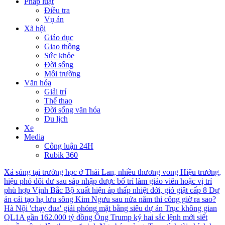
Pháp luật
Điều tra
Vụ án
Xã hội
Giáo dục
Giao thông
Sức khỏe
Đời sống
Môi trường
Văn hóa
Giải trí
Thể thao
Đời sống văn hóa
Du lịch
Xe
Media
Công luận 24H
Rubik 360
Xả súng tại trường học ở Thái Lan, nhiều thương vong
Hiệu trưởng,
hiệu phó dôi dư sau sáp nhập được bố trí làm giáo viên hoặc vị trí
phù hợp
Vịnh Bắc Bộ xuất hiện áp thấp nhiệt đới, gió giật cấp 8
Dự
án cải tạo hạ lưu sông Kim Ngưu sau nửa năm thi công giờ ra sao?
Hà Nội 'chạy đua' giải phóng mặt bằng siêu dự án Trục không gian
QL1A gần 162.000 tỷ đồng
Ông Trump ký hai sắc lệnh mới siết