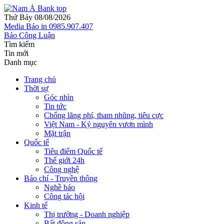
Thứ Bảy 08/08/2026
Media
Báo in
0985.907.407
Báo Công Luận
Tìm kiếm
Tin mới
Danh mục
Trang chủ
Thời sự
Góc nhìn
Tin tức
Chống lãng phí, tham nhũng, tiêu cực
Việt Nam - Kỷ nguyên vươn mình
Mặt trận
Quốc tế
Tiêu điểm Quốc tế
Thế giới 24h
Công nghệ
Báo chí - Truyền thông
Nghề báo
Công tác hội
Kinh tế
Thị trường - Doanh nghiệp
Bất động sản