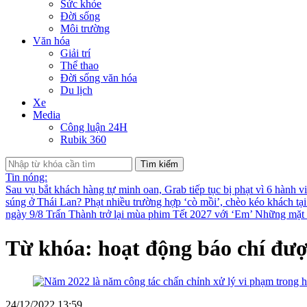
Sức khỏe
Đời sống
Môi trường
Văn hóa
Giải trí
Thể thao
Đời sống văn hóa
Du lịch
Xe
Media
Công luận 24H
Rubik 360
Tìm kiếm
Tin nóng:
Sau vụ bắt khách hàng tự minh oan, Grab tiếp tục bị phạt vì 6 hành v
súng ở Thái Lan?
Phạt nhiều trường hợp ‘cò mồi’, chèo kéo khách tạ
ngày 9/8
Trấn Thành trở lại mùa phim Tết 2027 với ‘Em’
Những mặt t
Từ khóa: hoạt động báo chí đư
24/12/2022 13:59