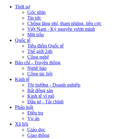
Thời sự
Góc nhìn
Tin tức
Chống lãng phí, tham nhũng, tiêu cực
Việt Nam - Kỷ nguyên vươn mình
Mặt trận
Quốc tế
Tiêu điểm Quốc tế
Thế giới 24h
Công nghệ
Báo chí - Truyền thông
Nghề báo
Công tác hội
Kinh tế
Thị trường - Doanh nghiệp
Bất động sản
Kinh tế vĩ mô
Đầu tư - Tài chính
Pháp luật
Điều tra
Vụ án
Xã hội
Giáo dục
Giao thông