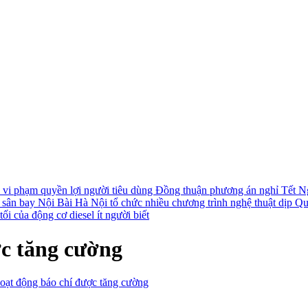
i vi phạm quyền lợi người tiêu dùng
Đồng thuận phương án nghỉ Tết N
i sân bay Nội Bài
Hà Nội tổ chức nhiều chương trình nghệ thuật dịp Q
ối của động cơ diesel ít người biết
ợc tăng cường