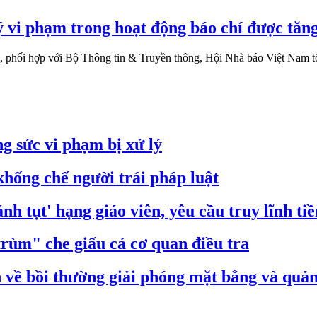
ý vi phạm trong hoạt động báo chí được tăn
phối hợp với Bộ Thông tin & Truyền thông, Hội Nhà báo Việt Nam tổ 
g sức vi phạm bị xử lý
hống chế người trái pháp luật
nh tụt' hạng giáo viên, yêu cầu truy lĩnh ti
trùm" che giấu cả cơ quan điều tra
ề bồi thường giải phóng mặt bằng và quản 