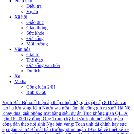
Pháp luật
Điều tra
Vụ án
Xã hội
Giáo dục
Giao thông
Sức khỏe
Đời sống
Môi trường
Văn hóa
Giải trí
Thể thao
Đời sống văn hóa
Du lịch
Xe
Media
Công luận 24H
Rubik 360
Vịnh Bắc Bộ xuất hiện áp thấp nhiệt đới, gió giật cấp 8
Dự án cải
tạo hạ lưu sông Kim Ngưu sau nửa năm thi công giờ ra sao?
Hà Nội
'chạy đua' giải phóng mặt bằng siêu dự án Trục không gian QL1A
gần 162.000 tỷ đồng
Ông Trump ký hai sắc lệnh mới siết quyền
công dân theo nơi sinh
Nga bán vàng: Toan tính tài chính hay sức
ép ngân sách?
Bí mật hậu trường phim ngắn 1952 kể về thiết kế xe