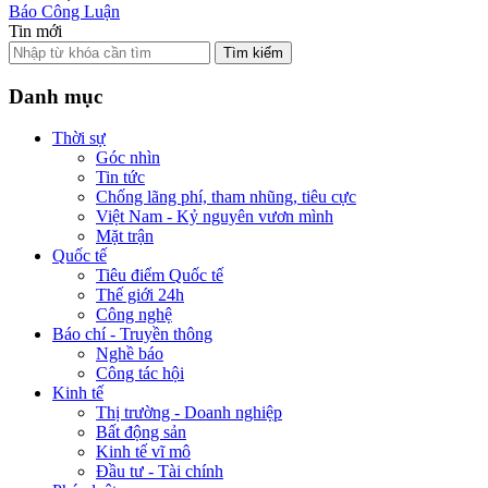
Báo Công Luận
Tin mới
Tìm kiếm
Danh mục
Thời sự
Góc nhìn
Tin tức
Chống lãng phí, tham nhũng, tiêu cực
Việt Nam - Kỷ nguyên vươn mình
Mặt trận
Quốc tế
Tiêu điểm Quốc tế
Thế giới 24h
Công nghệ
Báo chí - Truyền thông
Nghề báo
Công tác hội
Kinh tế
Thị trường - Doanh nghiệp
Bất động sản
Kinh tế vĩ mô
Đầu tư - Tài chính