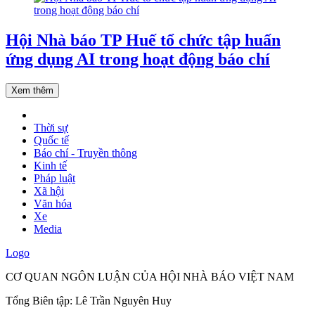
Hội Nhà báo TP Huế tổ chức tập huấn
ứng dụng AI trong hoạt động báo chí
Xem thêm
Thời sự
Quốc tế
Báo chí - Truyền thông
Kinh tế
Pháp luật
Xã hội
Văn hóa
Xe
Media
Logo
CƠ QUAN NGÔN LUẬN CỦA HỘI NHÀ BÁO VIỆT NAM
Tổng Biên tập: Lê Trần Nguyên Huy