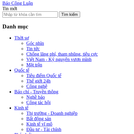
Báo Công Luận
Tin mới
Tìm kiếm
Danh mục
Thời sự
Góc nhìn
Tin tức
Chống lãng phí, tham nhũng, tiêu cực
Việt Nam - Kỷ nguyên vươn mình
Mặt trận
Quốc tế
Tiêu điểm Quốc tế
Thế giới 24h
Công nghệ
Báo chí - Truyền thông
Nghề báo
Công tác hội
Kinh tế
Thị trường - Doanh nghiệp
Bất động sản
Kinh tế vĩ mô
Đầu tư - Tài chính