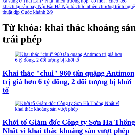
xả súng ở Thái Lan?
Phạt nhiều trường hợp ‘cò mồi’, chèo kéo
khách tại sân bay Nội Bài
Hà Nội tổ chức nhiều chương trình nghệ
thuật dịp Quốc khánh 2/9
Từ khóa: khai thác khoáng sản
trái phép
Khai thác "chui" 960 tấn quặng Antimon
trị giá hơn 6 tỷ đồng, 2 đối tượng bị khởi
tố
Khởi tố Giám đốc Công ty Sơn Hà Thống
Nhất vì khai thác khoáng sản vượt phép