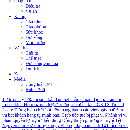
Pháp luật
Điều tra
Vụ án
Xã hội
Giáo dục
Giao thông
Sức khỏe
Đời sống
Môi trường
Văn hóa
Giải trí
Thể thao
Đời sống văn hóa
Du lịch
Xe
Media
Công luận 24H
Rubik 360
Từ trưa nay 9/8, thí sinh bắt đầu biết điểm chuẩn đại học
Iran chỉ
mở eo biển Hormuz nếu Mỹ đáp ứng các điều kiện
GS.TS Từ Thị
Loan: 'Đừng biến chửi bới trên mạng thành câu view gây hại'
Sau
vụ bắt khách hàng tự minh oan, Grab tiếp tục bị phạt vì 6 hành vi vi
phạm quyền lợi người tiêu dùng
Đồng thuận phương án nghỉ Tết
Nguyên đán 2027 trong 7 ngày
Điều gì đẩy nam sinh 14 tuổi đến vụ