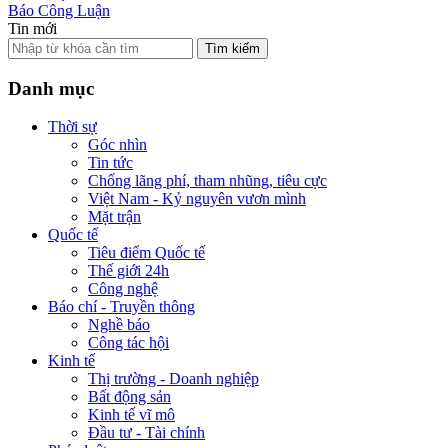
Báo Công Luận
Tin mới
Tìm kiếm
Danh mục
Thời sự
Góc nhìn
Tin tức
Chống lãng phí, tham nhũng, tiêu cực
Việt Nam - Kỷ nguyên vươn mình
Mặt trận
Quốc tế
Tiêu điểm Quốc tế
Thế giới 24h
Công nghệ
Báo chí - Truyền thông
Nghề báo
Công tác hội
Kinh tế
Thị trường - Doanh nghiệp
Bất động sản
Kinh tế vĩ mô
Đầu tư - Tài chính