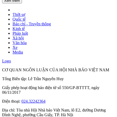
Xem thêm
Thời sự
Quốc tế
Báo chí - Truyền thông
Kinh tế
Pháp luật
Xã hội
Văn hóa
Xe
Media
Logo
CƠ QUAN NGÔN LUẬN CỦA HỘI NHÀ BÁO VIỆT NAM
Tổng Biên tập: Lê Trần Nguyên Huy
Giấy phép hoạt động báo điện tử số 550/GP-BTTTT, ngày
06/11/2017
Điện thoại:
024.32242364
Địa chỉ:
Tòa nhà Hội Nhà báo Việt Nam, lô E2, đường Dương
Đình Nghệ, phường Cầu Giấy, TP. Hà Nội