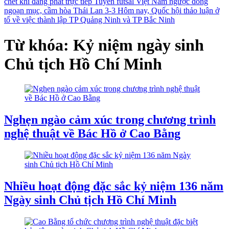
chết khi đang phát trực tiếp
Tuyển futsal Việt Nam ngược dòng
ngoạn mục, cầm hòa Thái Lan 3-3
Hôm nay, Quốc hội thảo luận ở
tổ về việc thành lập TP Quảng Ninh và TP Bắc Ninh
Từ khóa: Kỷ niệm ngày sinh
Chủ tịch Hồ Chí Minh
Nghẹn ngào cảm xúc trong chương trình
nghệ thuật về Bác Hồ ở Cao Bằng
Nhiều hoạt động đặc sắc kỷ niệm 136 năm
Ngày sinh Chủ tịch Hồ Chí Minh