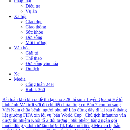
Pháp luật
Điều tra
Vụ án
Xã hội
Giáo dục
Giao thông
Sức khỏe
Đời sống
Môi trường
Văn hóa
Giải trí
Thể thao
Đời sống văn hóa
Du lịch
Xe
Media
Công luận 24H
Rubik 360
Bài toán khó khi ra đề thi lại cho 328 thí sinh Tuyên Quang
Hé lộ
hình ảnh Mặt trời với độ chi tiết chưa từng có
Bán 7 con bò sang
Việt Nam chữa bệnh, người phụ nữ Lào đứng dậy đi lại sau 8 tháng
liệt giường
FIFA xin lỗi vụ 'bán World Cup', Chủ tịch Infantino vẫn
được tín nhiệm
Khởi tố 2 đối tượng "phù phép" hàng ngàn gói
thuốc đông y dởm từ tân dược
TikToker nổi tiếng Mexico bị bắn