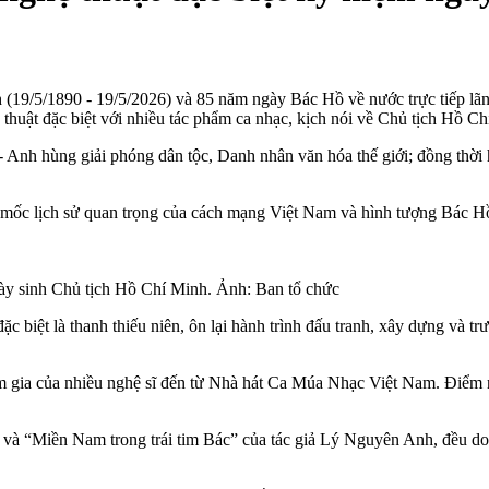
19/5/1890 - 19/5/2026) và 85 năm ngày Bác Hồ về nước trực tiếp lã
thuật đặc biệt với nhiều tác phẩm ca nhạc, kịch nói về Chủ tịch Hồ Ch
 Anh hùng giải phóng dân tộc, Danh nhân văn hóa thế giới; đồng thờ
 mốc lịch sử quan trọng của cách mạng Việt Nam và hình tượng Bác Hồ
gày sinh Chủ tịch Hồ Chí Minh. Ảnh: Ban tổ chức
ặc biệt là thanh thiếu niên, ôn lại hành trình đấu tranh, xây dựng và tr
am gia của nhiều nghệ sĩ đến từ Nhà hát Ca Múa Nhạc Việt Nam. Điểm 
h và “Miền Nam trong trái tim Bác” của tác giả Lý Nguyên Anh, đều d