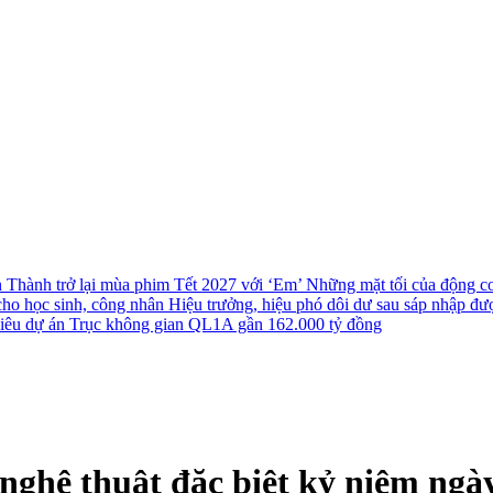
n Thành trở lại mùa phim Tết 2027 với ‘Em’
Những mặt tối của động cơ 
cho học sinh, công nhân
Hiệu trưởng, hiệu phó dôi dư sau sáp nhập đượ
 siêu dự án Trục không gian QL1A gần 162.000 tỷ đồng
nghệ thuật đặc biệt kỷ niệm ngà