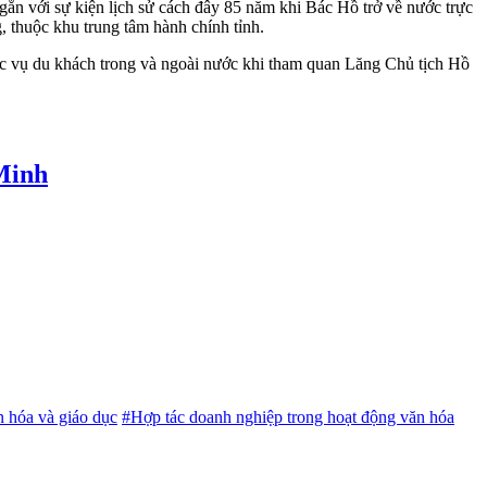
 gắn với sự kiện lịch sử cách đây 85 năm khi Bác Hồ trở về nước trực
, thuộc khu trung tâm hành chính tỉnh.
ục vụ du khách trong và ngoài nước khi tham quan Lăng Chủ tịch Hồ
 Minh
n hóa và giáo dục
#Hợp tác doanh nghiệp trong hoạt động văn hóa