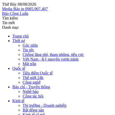
Thứ Bảy 08/08/2026
Media
Báo in
0985.907.407
Báo Công Luận
Tìm kiếm
Tin mới
Danh mục
Trang chủ
Thời sự
Góc nhìn
Tin tức
Chống lãng phí, tham nhũng, tiêu cực
Việt Nam - Kỷ nguyên vươn mình
Mặt trận
Quốc tế
Tiêu điểm Quốc tế
Thế giới 24h
Công nghệ
Báo chí - Truyền thông
Nghề báo
Công tác hội
Kinh tế
Thị trường - Doanh nghiệp
Bất động sản
Kinh tế vĩ mô