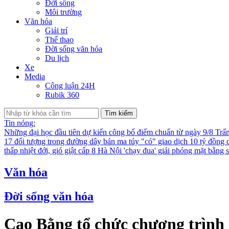
Đời sống
Môi trường
Văn hóa
Giải trí
Thể thao
Đời sống văn hóa
Du lịch
Xe
Media
Công luận 24H
Rubik 360
Tìm kiếm
Tin nóng:
Những đại học đầu tiên dự kiến công bố điểm chuẩn từ ngày 9/8
Trấ
17 đối tượng trong đường dây bán ma túy "cỏ" giao dịch 10 tỷ đồng 
thấp nhiệt đới, gió giật cấp 8
Hà Nội 'chạy đua' giải phóng mặt bằng
Văn hóa
Đời sống văn hóa
Cao Bằng tổ chức chương trình 