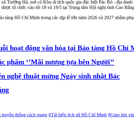
 xã Trường Hà, nơi có Khu di tích quốc gia đặc biệt Pác Bó - địa danh
 được tổ chức vào tối 18 và 19/5 tại Trung tâm Hội nghị tỉnh Cao Bằng
 Bảo tàng Hồ Chí Minh trong các dịp lễ lớn năm 2026 và 2027 nhằm ph
huỗi hoạt động văn hóa tại Bảo tàng Hồ Chí
tác phẩm ‘’Mãi nương tựa bên Người’’
iễn nghệ thuật mừng Ngày sinh nhật Bác
ắng
t truyền thống cách mạng
#Tái hiện lịch sử Hồ Chí Minh
#Giao lưu vă