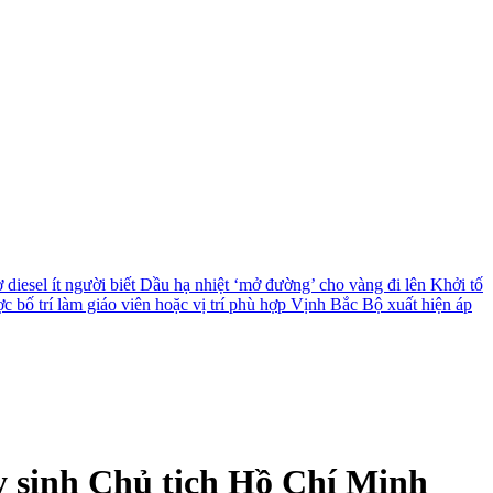
diesel ít người biết
Dầu hạ nhiệt ‘mở đường’ cho vàng đi lên
Khởi tố
c bố trí làm giáo viên hoặc vị trí phù hợp
Vịnh Bắc Bộ xuất hiện áp
y sinh Chủ tịch Hồ Chí Minh