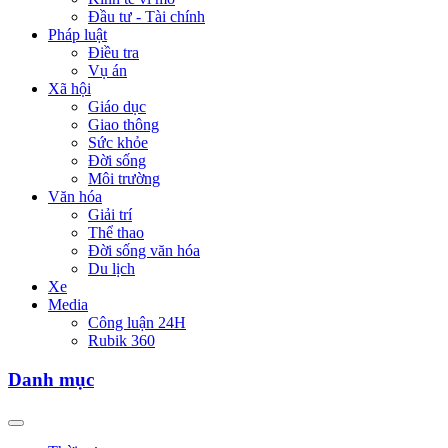
Đầu tư - Tài chính
Pháp luật
Điều tra
Vụ án
Xã hội
Giáo dục
Giao thông
Sức khỏe
Đời sống
Môi trường
Văn hóa
Giải trí
Thể thao
Đời sống văn hóa
Du lịch
Xe
Media
Công luận 24H
Rubik 360
Danh mục