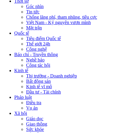
Thời sự
Góc nhìn
Tin tức
Chống lãng phí, tham nhũng, tiêu cực
Việt Nam - Kỷ nguyên vươn mình
Mặt trận
Quốc tế
Tiêu điểm Quốc tế
Thế giới 24h
Công nghệ
Báo chí - Truyền thông
Nghề báo
Công tác hội
Kinh tế
Thị trường - Doanh nghiệp
Bất động sản
Kinh tế vĩ mô
Đầu tư - Tài chính
Pháp luật
Điều tra
Vụ án
Xã hội
Giáo dục
Giao thông
Sức khỏe