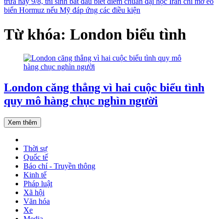
trưa nay 9/8, thí sinh bắt đầu biết điểm chuẩn đại học
Iran chỉ mở eo
biển Hormuz nếu Mỹ đáp ứng các điều kiện
Từ khóa: London biểu tình
London căng thẳng vì hai cuộc biểu tình
quy mô hàng chục nghìn người
Xem thêm
Thời sự
Quốc tế
Báo chí - Truyền thông
Kinh tế
Pháp luật
Xã hội
Văn hóa
Xe
Media