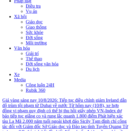
Pháp luật
Điều tra
Vụ án
Xã hội
Giáo dục
Giao thông
Sức khỏe
Đời sống
Môi trường
Văn hóa
Giải trí
Thể thao
Đời sống văn hóa
Du lịch
Xe
Media
Công luận 24H
Rubik 360
Giá vàng sáng nay 10/8/2026: Tiếp tục điều chỉnh giảm
Ireland dẫn
độ trùm tội phạm từ Dubai về nước
Từ hôm nay (10/8), xe hợp
đồng vi phạm quy định có thể bị thu hồi giấy phép
VN-Index dự
báo tiếp tục giằng co và rung lắc quanh 1.800 điểm
Phát hiện xác
tàu La Mã 2.000 năm tuổi ngoài khơi đảo Sicily
Tạm đình chỉ công
tác đối với Giám đốc Sở Giáo dục và Đào tạo tỉnh Tuyên Quang
Từ