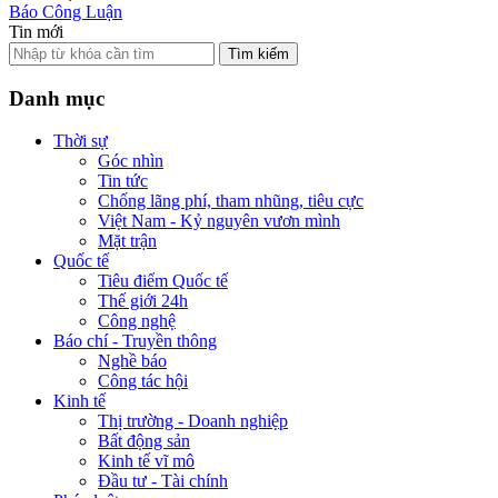
Báo Công Luận
Tin mới
Tìm kiếm
Danh mục
Thời sự
Góc nhìn
Tin tức
Chống lãng phí, tham nhũng, tiêu cực
Việt Nam - Kỷ nguyên vươn mình
Mặt trận
Quốc tế
Tiêu điểm Quốc tế
Thế giới 24h
Công nghệ
Báo chí - Truyền thông
Nghề báo
Công tác hội
Kinh tế
Thị trường - Doanh nghiệp
Bất động sản
Kinh tế vĩ mô
Đầu tư - Tài chính