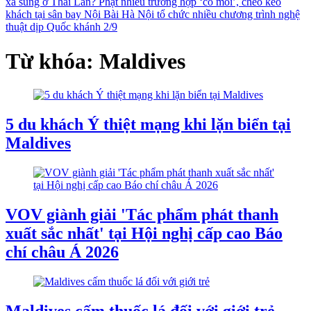
xả súng ở Thái Lan?
Phạt nhiều trường hợp ‘cò mồi’, chèo kéo
khách tại sân bay Nội Bài
Hà Nội tổ chức nhiều chương trình nghệ
thuật dịp Quốc khánh 2/9
Từ khóa: Maldives
5 du khách Ý thiệt mạng khi lặn biển tại
Maldives
VOV giành giải 'Tác phẩm phát thanh
xuất sắc nhất' tại Hội nghị cấp cao Báo
chí châu Á 2026
Maldives cấm thuốc lá đối với giới trẻ