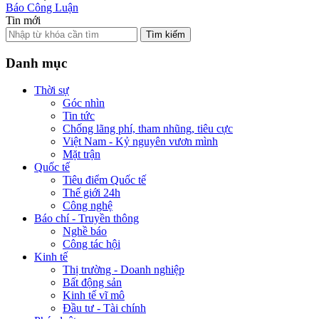
Báo Công Luận
Tin mới
Tìm kiếm
Danh mục
Thời sự
Góc nhìn
Tin tức
Chống lãng phí, tham nhũng, tiêu cực
Việt Nam - Kỷ nguyên vươn mình
Mặt trận
Quốc tế
Tiêu điểm Quốc tế
Thế giới 24h
Công nghệ
Báo chí - Truyền thông
Nghề báo
Công tác hội
Kinh tế
Thị trường - Doanh nghiệp
Bất động sản
Kinh tế vĩ mô
Đầu tư - Tài chính