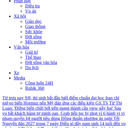
Pháp luật
Điều tra
Vụ án
Xã hội
Giáo dục
Giao thông
Sức khỏe
Đời sống
Môi trường
Văn hóa
Giải trí
Thể thao
Đời sống văn hóa
Du lịch
Xe
Media
Công luận 24H
Rubik 360
Từ trưa nay 9/8, thí sinh bắt đầu biết điểm chuẩn đại học
Iran chỉ
mở eo biển Hormuz nếu Mỹ đáp ứng các điều kiện
GS.TS Từ Thị
Loan: 'Đừng biến chửi bới trên mạng thành câu view gây hại'
Sau
vụ bắt khách hàng tự minh oan, Grab tiếp tục bị phạt vì 6 hành vi vi
phạm quyền lợi người tiêu dùng
Đồng thuận phương án nghỉ Tết
Nguyên đán 2027 trong 7 ngày
Điều gì đẩy nam sinh 14 tuổi đến vụ