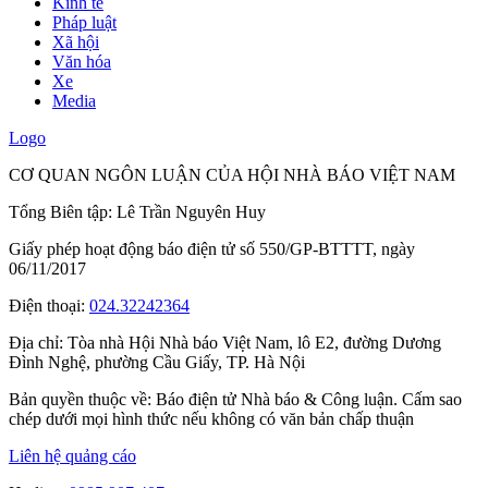
Kinh tế
Pháp luật
Xã hội
Văn hóa
Xe
Media
Logo
CƠ QUAN NGÔN LUẬN CỦA HỘI NHÀ BÁO VIỆT NAM
Tổng Biên tập: Lê Trần Nguyên Huy
Giấy phép hoạt động báo điện tử số 550/GP-BTTTT, ngày
06/11/2017
Điện thoại:
024.32242364
Địa chỉ:
Tòa nhà Hội Nhà báo Việt Nam, lô E2, đường Dương
Đình Nghệ, phường Cầu Giấy, TP. Hà Nội
Bản quyền thuộc về: Báo điện tử Nhà báo & Công luận. Cấm sao
chép dưới mọi hình thức nếu không có văn bản chấp thuận
Liên hệ quảng cáo