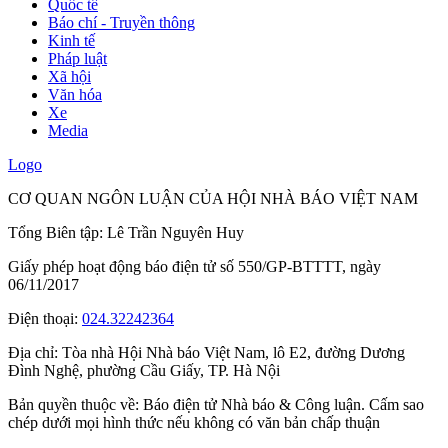
Quốc tế
Báo chí - Truyền thông
Kinh tế
Pháp luật
Xã hội
Văn hóa
Xe
Media
Logo
CƠ QUAN NGÔN LUẬN CỦA HỘI NHÀ BÁO VIỆT NAM
Tổng Biên tập: Lê Trần Nguyên Huy
Giấy phép hoạt động báo điện tử số 550/GP-BTTTT, ngày
06/11/2017
Điện thoại:
024.32242364
Địa chỉ:
Tòa nhà Hội Nhà báo Việt Nam, lô E2, đường Dương
Đình Nghệ, phường Cầu Giấy, TP. Hà Nội
Bản quyền thuộc về: Báo điện tử Nhà báo & Công luận. Cấm sao
chép dưới mọi hình thức nếu không có văn bản chấp thuận