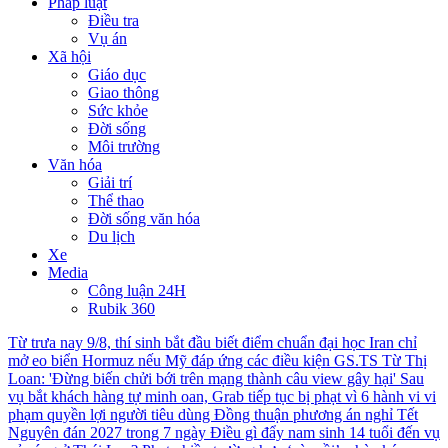
Pháp luật
Điều tra
Vụ án
Xã hội
Giáo dục
Giao thông
Sức khỏe
Đời sống
Môi trường
Văn hóa
Giải trí
Thể thao
Đời sống văn hóa
Du lịch
Xe
Media
Công luận 24H
Rubik 360
Từ trưa nay 9/8, thí sinh bắt đầu biết điểm chuẩn đại học
Iran chỉ
mở eo biển Hormuz nếu Mỹ đáp ứng các điều kiện
GS.TS Từ Thị
Loan: 'Đừng biến chửi bới trên mạng thành câu view gây hại'
Sau
vụ bắt khách hàng tự minh oan, Grab tiếp tục bị phạt vì 6 hành vi vi
phạm quyền lợi người tiêu dùng
Đồng thuận phương án nghỉ Tết
Nguyên đán 2027 trong 7 ngày
Điều gì đẩy nam sinh 14 tuổi đến vụ