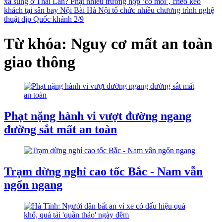
xả súng ở Thái Lan?
Phạt nhiều trường hợp ‘cò mồi’, chèo kéo
khách tại sân bay Nội Bài
Hà Nội tổ chức nhiều chương trình nghệ
thuật dịp Quốc khánh 2/9
Từ khóa: Nguy cơ mất an toàn
giao thông
Phạt nặng hành vi vượt đường ngang
đường sắt mất an toàn
Trạm dừng nghỉ cao tốc Bắc - Nam vẫn
ngổn ngang