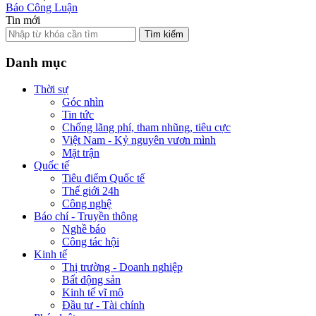
Báo Công Luận
Tin mới
Tìm kiếm
Danh mục
Thời sự
Góc nhìn
Tin tức
Chống lãng phí, tham nhũng, tiêu cực
Việt Nam - Kỷ nguyên vươn mình
Mặt trận
Quốc tế
Tiêu điểm Quốc tế
Thế giới 24h
Công nghệ
Báo chí - Truyền thông
Nghề báo
Công tác hội
Kinh tế
Thị trường - Doanh nghiệp
Bất động sản
Kinh tế vĩ mô
Đầu tư - Tài chính