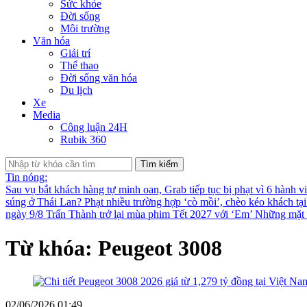
Sức khỏe
Đời sống
Môi trường
Văn hóa
Giải trí
Thể thao
Đời sống văn hóa
Du lịch
Xe
Media
Công luận 24H
Rubik 360
Tìm kiếm
Tin nóng:
Sau vụ bắt khách hàng tự minh oan, Grab tiếp tục bị phạt vì 6 hành v
súng ở Thái Lan?
Phạt nhiều trường hợp ‘cò mồi’, chèo kéo khách tạ
ngày 9/8
Trấn Thành trở lại mùa phim Tết 2027 với ‘Em’
Những mặt t
Từ khóa: Peugeot 3008
02/06/2026 01:49