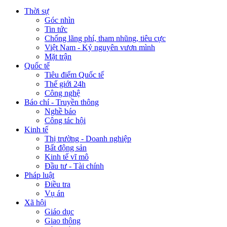
Thời sự
Góc nhìn
Tin tức
Chống lãng phí, tham nhũng, tiêu cực
Việt Nam - Kỷ nguyên vươn mình
Mặt trận
Quốc tế
Tiêu điểm Quốc tế
Thế giới 24h
Công nghệ
Báo chí - Truyền thông
Nghề báo
Công tác hội
Kinh tế
Thị trường - Doanh nghiệp
Bất động sản
Kinh tế vĩ mô
Đầu tư - Tài chính
Pháp luật
Điều tra
Vụ án
Xã hội
Giáo dục
Giao thông