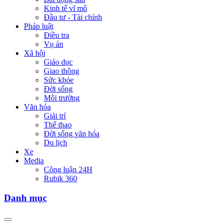
Kinh tế vĩ mô
Đầu tư - Tài chính
Pháp luật
Điều tra
Vụ án
Xã hội
Giáo dục
Giao thông
Sức khỏe
Đời sống
Môi trường
Văn hóa
Giải trí
Thể thao
Đời sống văn hóa
Du lịch
Xe
Media
Công luận 24H
Rubik 360
Danh mục