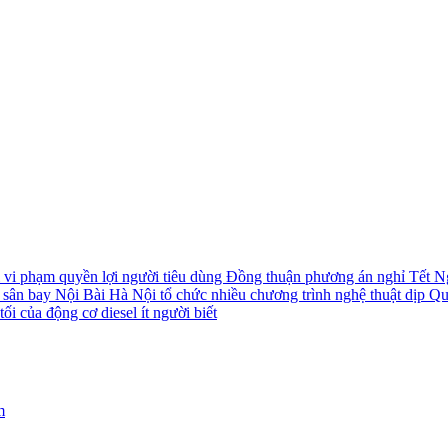
i vi phạm quyền lợi người tiêu dùng
Đồng thuận phương án nghỉ Tết N
i sân bay Nội Bài
Hà Nội tổ chức nhiều chương trình nghệ thuật dịp Q
ối của động cơ diesel ít người biết