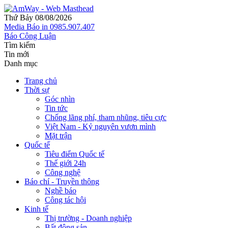
Thứ Bảy 08/08/2026
Media
Báo in
0985.907.407
Báo Công Luận
Tìm kiếm
Tin mới
Danh mục
Trang chủ
Thời sự
Góc nhìn
Tin tức
Chống lãng phí, tham nhũng, tiêu cực
Việt Nam - Kỷ nguyên vươn mình
Mặt trận
Quốc tế
Tiêu điểm Quốc tế
Thế giới 24h
Công nghệ
Báo chí - Truyền thông
Nghề báo
Công tác hội
Kinh tế
Thị trường - Doanh nghiệp
Bất động sản