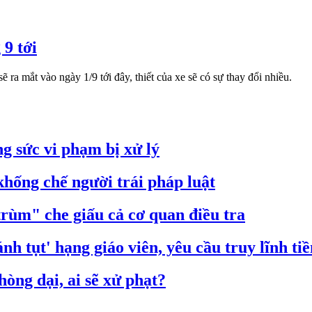
 9 tới
ra mắt vào ngày 1/9 tới đây, thiết của xe sẽ có sự thay đổi nhiều.
g sức vi phạm bị xử lý
hống chế người trái pháp luật
trùm" che giấu cả cơ quan điều tra
nh tụt' hạng giáo viên, yêu cầu truy lĩnh ti
òng dại, ai sẽ xử phạt?