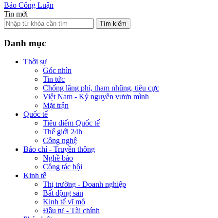
Báo Công Luận
Tin mới
Tìm kiếm
Danh mục
Thời sự
Góc nhìn
Tin tức
Chống lãng phí, tham nhũng, tiêu cực
Việt Nam - Kỷ nguyên vươn mình
Mặt trận
Quốc tế
Tiêu điểm Quốc tế
Thế giới 24h
Công nghệ
Báo chí - Truyền thông
Nghề báo
Công tác hội
Kinh tế
Thị trường - Doanh nghiệp
Bất động sản
Kinh tế vĩ mô
Đầu tư - Tài chính