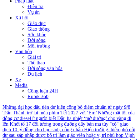
Pháp luật
Điều tra
Vụ án
Xã hội
Giáo dục
Giao thông
Sức khỏe
Đời sống
Môi trường
Văn hóa
Giải trí
Thể thao
Đời sống văn hóa
Du lịch
Xe
Media
Công luận 24H
Rubik 360
Những đại học đầu tiên dự kiến công bố điểm chuẩn từ ngày 9/8
Trấn Thành trở lại mùa phim Tết 2027 với ‘Em’
Những mặt tối của
động cơ diesel ít người biết
Dầu hạ nhiệt ‘mở đường’ cho vàng đi
lên
Khởi tố 17 đối tượng trong đường dây bán ma túy "cỏ" giao
dịch 10 tỷ đồng cho học sinh, công nhân
Hiệu trưởng, hiệu phó dôi
dư sau sáp nhập được bố trí làm giáo viên hoặc vị trí phù hợp
Vịnh