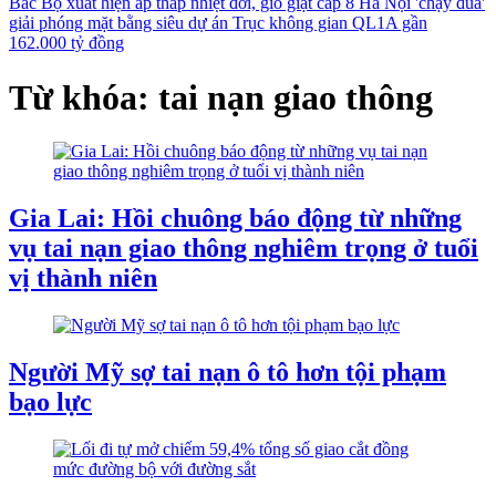
Bắc Bộ xuất hiện áp thấp nhiệt đới, gió giật cấp 8
Hà Nội 'chạy đua'
giải phóng mặt bằng siêu dự án Trục không gian QL1A gần
162.000 tỷ đồng
Từ khóa: tai nạn giao thông
Gia Lai: Hồi chuông báo động từ những
vụ tai nạn giao thông nghiêm trọng ở tuổi
vị thành niên
Người Mỹ sợ tai nạn ô tô hơn tội phạm
bạo lực