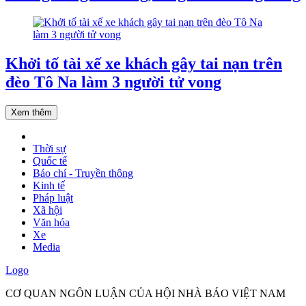
Khởi tố tài xế xe khách gây tai nạn trên
đèo Tô Na làm 3 người tử vong
Xem thêm
Thời sự
Quốc tế
Báo chí - Truyền thông
Kinh tế
Pháp luật
Xã hội
Văn hóa
Xe
Media
Logo
CƠ QUAN NGÔN LUẬN CỦA HỘI NHÀ BÁO VIỆT NAM