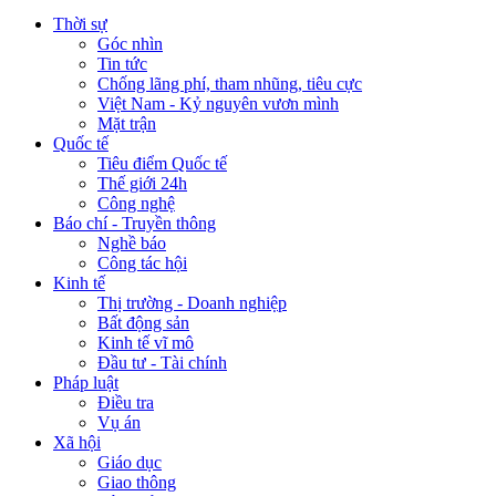
Thời sự
Góc nhìn
Tin tức
Chống lãng phí, tham nhũng, tiêu cực
Việt Nam - Kỷ nguyên vươn mình
Mặt trận
Quốc tế
Tiêu điểm Quốc tế
Thế giới 24h
Công nghệ
Báo chí - Truyền thông
Nghề báo
Công tác hội
Kinh tế
Thị trường - Doanh nghiệp
Bất động sản
Kinh tế vĩ mô
Đầu tư - Tài chính
Pháp luật
Điều tra
Vụ án
Xã hội
Giáo dục
Giao thông