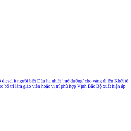
diesel ít người biết
Dầu hạ nhiệt ‘mở đường’ cho vàng đi lên
Khởi tố
c bố trí làm giáo viên hoặc vị trí phù hợp
Vịnh Bắc Bộ xuất hiện áp