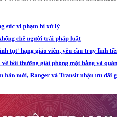
g sức vi phạm bị xử lý
hống chế người trái pháp luật
nh tụt' hạng giáo viên, yêu cầu truy lĩnh ti
ề bồi thường giải phóng mặt bằng và quản 
m bản mới, Ranger và Transit nhận ưu đãi g