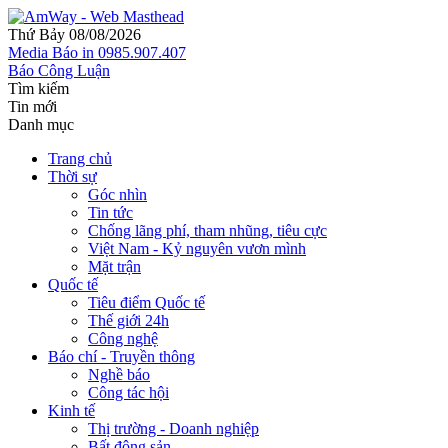
Thứ Bảy 08/08/2026
Media
Báo in
0985.907.407
Báo Công Luận
Tìm kiếm
Tin mới
Danh mục
Trang chủ
Thời sự
Góc nhìn
Tin tức
Chống lãng phí, tham nhũng, tiêu cực
Việt Nam - Kỷ nguyên vươn mình
Mặt trận
Quốc tế
Tiêu điểm Quốc tế
Thế giới 24h
Công nghệ
Báo chí - Truyền thông
Nghề báo
Công tác hội
Kinh tế
Thị trường - Doanh nghiệp
Bất động sản