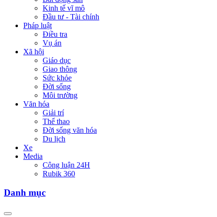
Kinh tế vĩ mô
Đầu tư - Tài chính
Pháp luật
Điều tra
Vụ án
Xã hội
Giáo dục
Giao thông
Sức khỏe
Đời sống
Môi trường
Văn hóa
Giải trí
Thể thao
Đời sống văn hóa
Du lịch
Xe
Media
Công luận 24H
Rubik 360
Danh mục