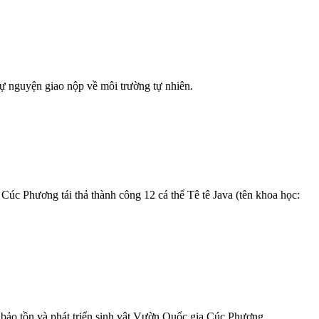
ự nguyện giao nộp về môi trường tự nhiên.
c Phương tái thả thành công 12 cá thể Tê tê Java (tên khoa học:
bảo tồn và phát triển sinh vật Vườn Quốc gia Cúc Phương.