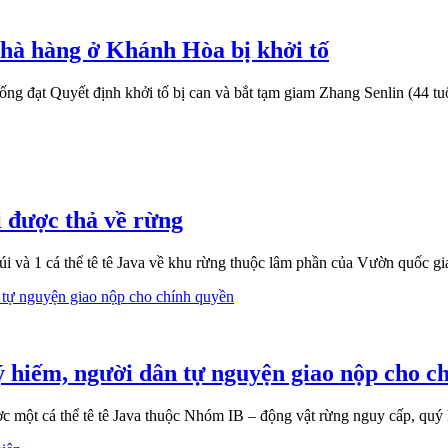
nhà hàng ở Khánh Hòa bị khởi tố
g đạt Quyết định khởi tố bị can và bắt tạm giam Zhang Senlin (44 tuổ
i được thả về rừng
úi và 1 cá thể tê tê Java về khu rừng thuộc lâm phần của Vườn quốc g
ý hiếm, người dân tự nguyện giao nộp cho c
ột cá thể tê tê Java thuộc Nhóm IB – động vật rừng nguy cấp, quý h