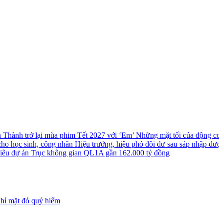
n Thành trở lại mùa phim Tết 2027 với ‘Em’
Những mặt tối của động cơ 
cho học sinh, công nhân
Hiệu trưởng, hiệu phó dôi dư sau sáp nhập đượ
 siêu dự án Trục không gian QL1A gần 162.000 tỷ đồng