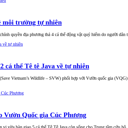
ề môi trường tự nhiên
hính quyền địa phương thả 4 cá thể động vật quý hiếm do người dân t
 cá thể Tê tê Java về tự nhiên
(Save Vietnam’s Wildlife – SVW) phối hợp với Vườn quốc gia (VQG) Cú
ho Vườn Quốc gia Cúc Phương
ị vừa bàn giao 5 cá thể Tê Tê Java còn sống cho Trung tâm cứu hộ, 