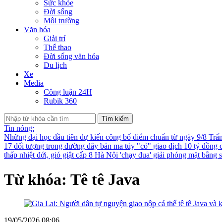
Sức khỏe
Đời sống
Môi trường
Văn hóa
Giải trí
Thể thao
Đời sống văn hóa
Du lịch
Xe
Media
Công luận 24H
Rubik 360
Tìm kiếm
Tin nóng:
Những đại học đầu tiên dự kiến công bố điểm chuẩn từ ngày 9/8
Trấ
17 đối tượng trong đường dây bán ma túy "cỏ" giao dịch 10 tỷ đồng 
thấp nhiệt đới, gió giật cấp 8
Hà Nội 'chạy đua' giải phóng mặt bằng
Từ khóa: Tê tê Java
19/05/2026 08:06