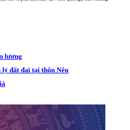
ền lương
lý đất đai tại thôn Nêu
iá