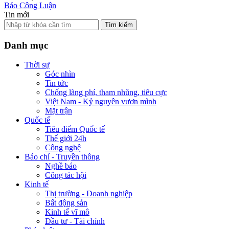
Báo Công Luận
Tin mới
Tìm kiếm
Danh mục
Thời sự
Góc nhìn
Tin tức
Chống lãng phí, tham nhũng, tiêu cực
Việt Nam - Kỷ nguyên vươn mình
Mặt trận
Quốc tế
Tiêu điểm Quốc tế
Thế giới 24h
Công nghệ
Báo chí - Truyền thông
Nghề báo
Công tác hội
Kinh tế
Thị trường - Doanh nghiệp
Bất động sản
Kinh tế vĩ mô
Đầu tư - Tài chính