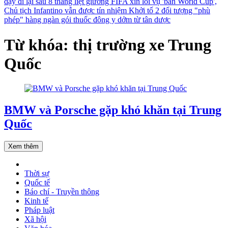
dậy đi lại sau 8 tháng liệt giường
FIFA xin lỗi vụ 'bán World Cup',
Chủ tịch Infantino vẫn được tín nhiệm
Khởi tố 2 đối tượng "phù
phép" hàng ngàn gói thuốc đông y dởm từ tân dược
Từ khóa: thị trường xe Trung
Quốc
BMW và Porsche gặp khó khăn tại Trung
Quốc
Xem thêm
Thời sự
Quốc tế
Báo chí - Truyền thông
Kinh tế
Pháp luật
Xã hội