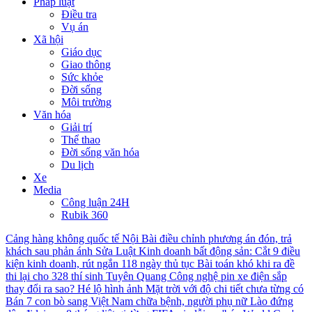
Pháp luật
Điều tra
Vụ án
Xã hội
Giáo dục
Giao thông
Sức khỏe
Đời sống
Môi trường
Văn hóa
Giải trí
Thể thao
Đời sống văn hóa
Du lịch
Xe
Media
Công luận 24H
Rubik 360
Cảng hàng không quốc tế Nội Bài điều chỉnh phương án đón, trả
khách sau phản ánh
Sửa Luật Kinh doanh bất động sản: Cắt 9 điều
kiện kinh doanh, rút ngắn 118 ngày thủ tục
Bài toán khó khi ra đề
thi lại cho 328 thí sinh Tuyên Quang
Công nghệ pin xe điện sắp
thay đổi ra sao?
Hé lộ hình ảnh Mặt trời với độ chi tiết chưa từng có
Bán 7 con bò sang Việt Nam chữa bệnh, người phụ nữ Lào đứng