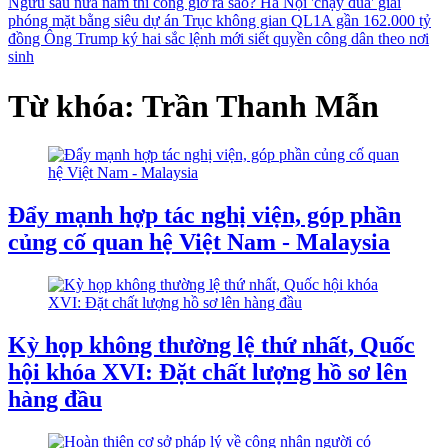
Ngưu sau nửa năm thi công giờ ra sao?
Hà Nội 'chạy đua' giải
phóng mặt bằng siêu dự án Trục không gian QL1A gần 162.000 tỷ
đồng
Ông Trump ký hai sắc lệnh mới siết quyền công dân theo nơi
sinh
Từ khóa: Trần Thanh Mẫn
Đẩy mạnh hợp tác nghị viện, góp phần
củng cố quan hệ Việt Nam - Malaysia
Kỳ họp không thường lệ thứ nhất, Quốc
hội khóa XVI: Đặt chất lượng hồ sơ lên
hàng đầu