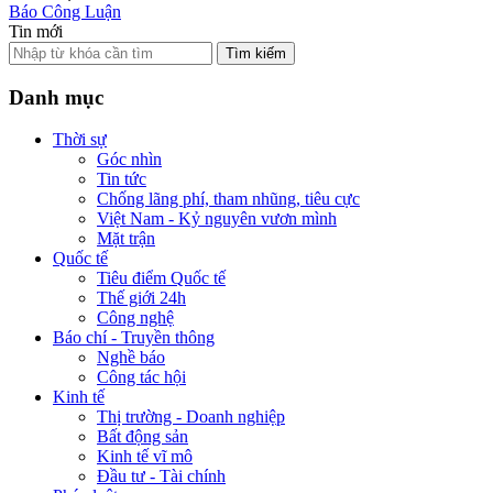
Báo Công Luận
Tin mới
Tìm kiếm
Danh mục
Thời sự
Góc nhìn
Tin tức
Chống lãng phí, tham nhũng, tiêu cực
Việt Nam - Kỷ nguyên vươn mình
Mặt trận
Quốc tế
Tiêu điểm Quốc tế
Thế giới 24h
Công nghệ
Báo chí - Truyền thông
Nghề báo
Công tác hội
Kinh tế
Thị trường - Doanh nghiệp
Bất động sản
Kinh tế vĩ mô
Đầu tư - Tài chính