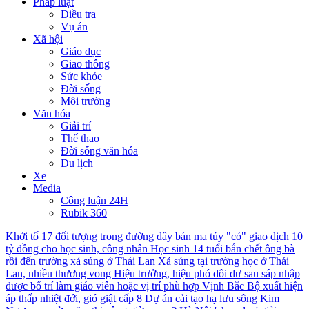
Pháp luật
Điều tra
Vụ án
Xã hội
Giáo dục
Giao thông
Sức khỏe
Đời sống
Môi trường
Văn hóa
Giải trí
Thể thao
Đời sống văn hóa
Du lịch
Xe
Media
Công luận 24H
Rubik 360
Khởi tố 17 đối tượng trong đường dây bán ma túy "cỏ" giao dịch 10
tỷ đồng cho học sinh, công nhân
Học sinh 14 tuổi bắn chết ông bà
rồi đến trường xả súng ở Thái Lan
Xả súng tại trường học ở Thái
Lan, nhiều thương vong
Hiệu trưởng, hiệu phó dôi dư sau sáp nhập
được bố trí làm giáo viên hoặc vị trí phù hợp
Vịnh Bắc Bộ xuất hiện
áp thấp nhiệt đới, gió giật cấp 8
Dự án cải tạo hạ lưu sông Kim