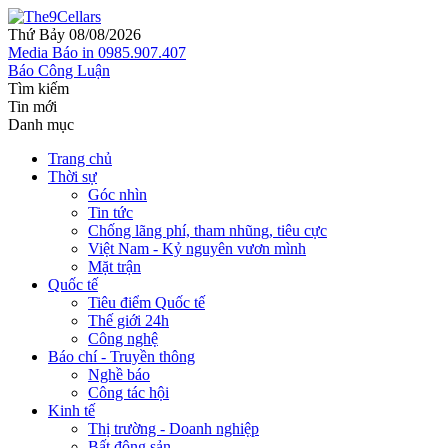
Thứ Bảy 08/08/2026
Media
Báo in
0985.907.407
Báo Công Luận
Tìm kiếm
Tin mới
Danh mục
Trang chủ
Thời sự
Góc nhìn
Tin tức
Chống lãng phí, tham nhũng, tiêu cực
Việt Nam - Kỷ nguyên vươn mình
Mặt trận
Quốc tế
Tiêu điểm Quốc tế
Thế giới 24h
Công nghệ
Báo chí - Truyền thông
Nghề báo
Công tác hội
Kinh tế
Thị trường - Doanh nghiệp
Bất động sản