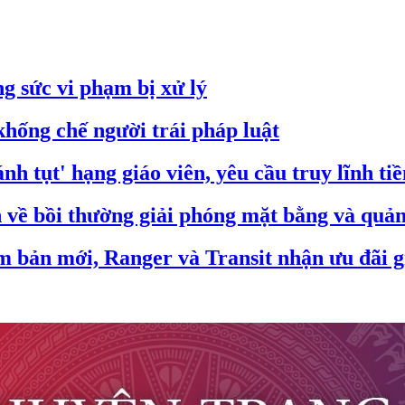
g sức vi phạm bị xử lý
hống chế người trái pháp luật
nh tụt' hạng giáo viên, yêu cầu truy lĩnh ti
ề bồi thường giải phóng mặt bằng và quản 
m bản mới, Ranger và Transit nhận ưu đãi g