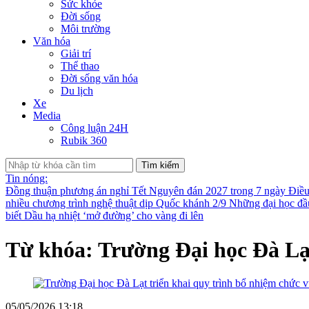
Sức khỏe
Đời sống
Môi trường
Văn hóa
Giải trí
Thể thao
Đời sống văn hóa
Du lịch
Xe
Media
Công luận 24H
Rubik 360
Tìm kiếm
Tin nóng:
Đồng thuận phương án nghỉ Tết Nguyên đán 2027 trong 7 ngày
Điều
nhiều chương trình nghệ thuật dịp Quốc khánh 2/9
Những đại học đầu
biết
Dầu hạ nhiệt ‘mở đường’ cho vàng đi lên
Từ khóa: Trường Đại học Đà Lạ
05/05/2026 13:18