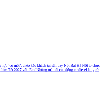
g hợp ‘cò mồi’, chèo kéo khách tại sân bay Nội Bài
Hà Nội tổ chức
 phim Tết 2027 với ‘Em’
Những mặt tối của động cơ diesel ít người