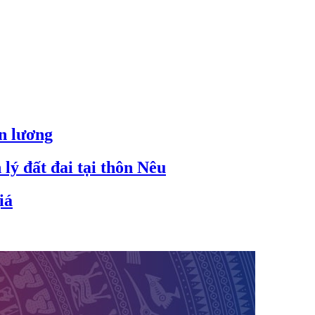
ền lương
lý đất đai tại thôn Nêu
iá