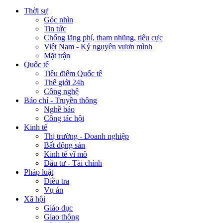
Thời sự
Góc nhìn
Tin tức
Chống lãng phí, tham nhũng, tiêu cực
Việt Nam - Kỷ nguyên vươn mình
Mặt trận
Quốc tế
Tiêu điểm Quốc tế
Thế giới 24h
Công nghệ
Báo chí - Truyền thông
Nghề báo
Công tác hội
Kinh tế
Thị trường - Doanh nghiệp
Bất động sản
Kinh tế vĩ mô
Đầu tư - Tài chính
Pháp luật
Điều tra
Vụ án
Xã hội
Giáo dục
Giao thông