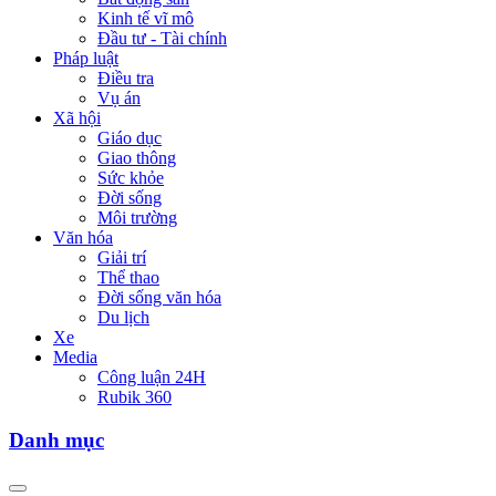
Kinh tế vĩ mô
Đầu tư - Tài chính
Pháp luật
Điều tra
Vụ án
Xã hội
Giáo dục
Giao thông
Sức khỏe
Đời sống
Môi trường
Văn hóa
Giải trí
Thể thao
Đời sống văn hóa
Du lịch
Xe
Media
Công luận 24H
Rubik 360
Danh mục