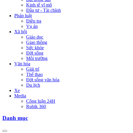
Kinh tế vĩ mô
Đầu tư - Tài chính
Pháp luật
Điều tra
Vụ án
Xã hội
Giáo dục
Giao thông
Sức khỏe
Đời sống
Môi trường
Văn hóa
Giải trí
Thể thao
Đời sống văn hóa
Du lịch
Xe
Media
Công luận 24H
Rubik 360
Danh mục