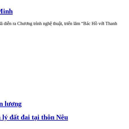
 Minh
 diễn ra Chương trình nghệ thuật, triển lãm “Bác Hồ với Thanh
ền lương
lý đất đai tại thôn Nêu