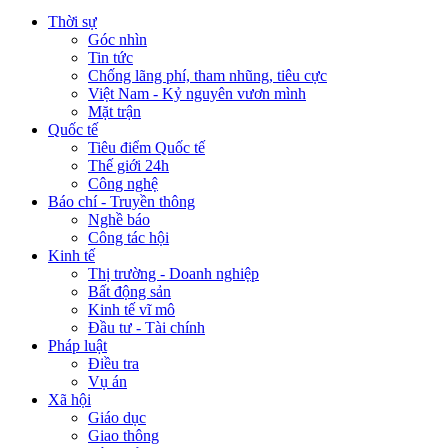
Thời sự
Góc nhìn
Tin tức
Chống lãng phí, tham nhũng, tiêu cực
Việt Nam - Kỷ nguyên vươn mình
Mặt trận
Quốc tế
Tiêu điểm Quốc tế
Thế giới 24h
Công nghệ
Báo chí - Truyền thông
Nghề báo
Công tác hội
Kinh tế
Thị trường - Doanh nghiệp
Bất động sản
Kinh tế vĩ mô
Đầu tư - Tài chính
Pháp luật
Điều tra
Vụ án
Xã hội
Giáo dục
Giao thông