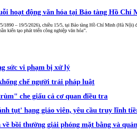
huỗi hoạt động văn hóa tại Bảo tàng Hồ Chí
890 – 19/5/2026), chiều 15/5, tại Bảo tàng Hồ Chí Minh (Hà Nội) đã
ần kiến tạo phát triển công nghiệp văn hóa”.
g sức vi phạm bị xử lý
hống chế người trái pháp luật
trùm" che giấu cả cơ quan điều tra
nh tụt' hạng giáo viên, yêu cầu truy lĩnh ti
ề bồi thường giải phóng mặt bằng và quản 