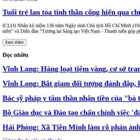
Tuổi trẻ lan tỏa tinh thần cống hiến qua c
(CLO) Nhân kỷ niệm 136 năm Ngày sinh Chủ tịch Hồ Chí Minh (19/5/1
niên” và Diễn đàn “Tương lai Sáng tạo Việt Nam - Thanh niên góp ph
Xem thêm
Đọc nhiều
Vĩnh Long: Hàng loạt tiệm vàng, cơ sở tran
Vĩnh Long: Bắt giam đối tượng đánh đập, k
Bác sỹ pháp y tâm thần nhận tiền của "bà 
Bộ Giáo dục và Đào tạo chấn chỉnh việc 'đá
Hải Phòng: Xã Tiên Minh làm rõ phản ánh v