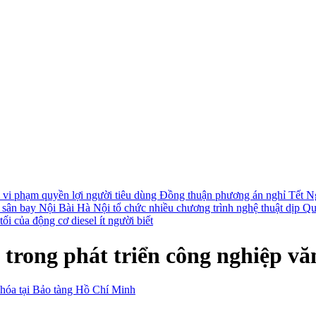
i vi phạm quyền lợi người tiêu dùng
Đồng thuận phương án nghỉ Tết N
i sân bay Nội Bài
Hà Nội tổ chức nhiều chương trình nghệ thuật dịp Q
ối của động cơ diesel ít người biết
 trong phát triển công nghiệp vă