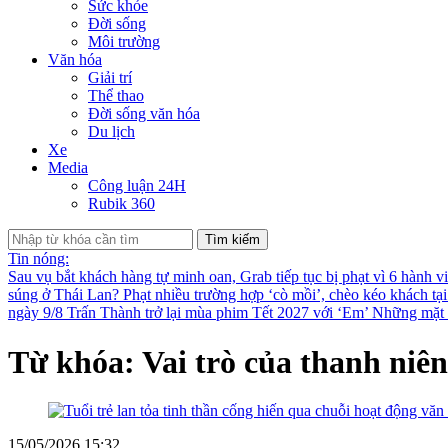
Sức khỏe
Đời sống
Môi trường
Văn hóa
Giải trí
Thể thao
Đời sống văn hóa
Du lịch
Xe
Media
Công luận 24H
Rubik 360
Tìm kiếm
Tin nóng:
Sau vụ bắt khách hàng tự minh oan, Grab tiếp tục bị phạt vì 6 hành v
súng ở Thái Lan?
Phạt nhiều trường hợp ‘cò mồi’, chèo kéo khách tạ
ngày 9/8
Trấn Thành trở lại mùa phim Tết 2027 với ‘Em’
Những mặt t
Từ khóa: Vai trò của thanh niên
15/05/2026 15:32