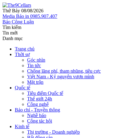
Thứ Bảy 08/08/2026
Media
Báo in
0985.907.407
Báo Công Luận
Tìm kiếm
Tin mới
Danh mục
Trang chủ
Thời sự
Góc nhìn
Tin tức
Chống lãng phí, tham nhũng, tiêu cực
Việt Nam - Kỷ nguyên vươn mình
Mặt trận
Quốc tế
Tiêu điểm Quốc tế
Thế giới 24h
Công nghệ
Báo chí - Truyền thông
Nghề báo
Công tác hội
Kinh tế
Thị trường - Doanh nghiệp
Bất động sản