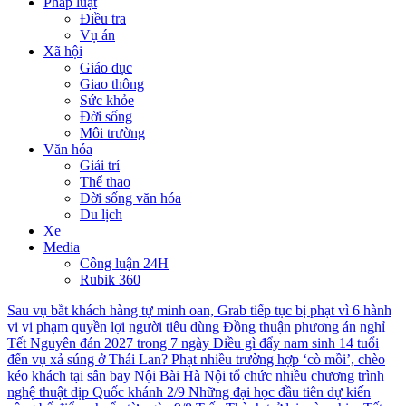
Pháp luật
Điều tra
Vụ án
Xã hội
Giáo dục
Giao thông
Sức khỏe
Đời sống
Môi trường
Văn hóa
Giải trí
Thể thao
Đời sống văn hóa
Du lịch
Xe
Media
Công luận 24H
Rubik 360
Sau vụ bắt khách hàng tự minh oan, Grab tiếp tục bị phạt vì 6 hành
vi vi phạm quyền lợi người tiêu dùng
Đồng thuận phương án nghỉ
Tết Nguyên đán 2027 trong 7 ngày
Điều gì đẩy nam sinh 14 tuổi
đến vụ xả súng ở Thái Lan?
Phạt nhiều trường hợp ‘cò mồi’, chèo
kéo khách tại sân bay Nội Bài
Hà Nội tổ chức nhiều chương trình
nghệ thuật dịp Quốc khánh 2/9
Những đại học đầu tiên dự kiến