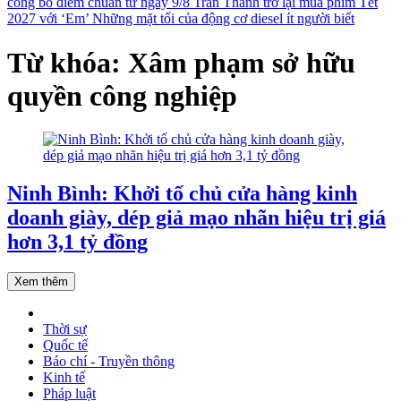
công bố điểm chuẩn từ ngày 9/8
Trấn Thành trở lại mùa phim Tết
2027 với ‘Em’
Những mặt tối của động cơ diesel ít người biết
Từ khóa: Xâm phạm sở hữu
quyền công nghiệp
Ninh Bình: Khởi tố chủ cửa hàng kinh
doanh giày, dép giả mạo nhãn hiệu trị giá
hơn 3,1 tỷ đồng
Xem thêm
Thời sự
Quốc tế
Báo chí - Truyền thông
Kinh tế
Pháp luật