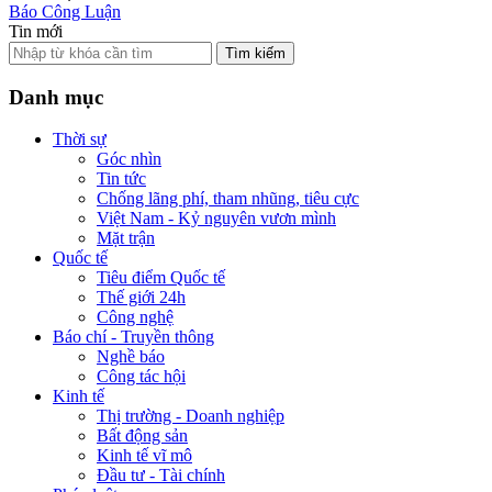
Báo Công Luận
Tin mới
Tìm kiếm
Danh mục
Thời sự
Góc nhìn
Tin tức
Chống lãng phí, tham nhũng, tiêu cực
Việt Nam - Kỷ nguyên vươn mình
Mặt trận
Quốc tế
Tiêu điểm Quốc tế
Thế giới 24h
Công nghệ
Báo chí - Truyền thông
Nghề báo
Công tác hội
Kinh tế
Thị trường - Doanh nghiệp
Bất động sản
Kinh tế vĩ mô
Đầu tư - Tài chính