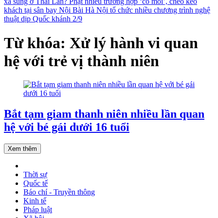
xả súng ở Thái Lan?
Phạt nhiều trường hợp ‘cò mồi’, chèo kéo
khách tại sân bay Nội Bài
Hà Nội tổ chức nhiều chương trình nghệ
thuật dịp Quốc khánh 2/9
Từ khóa: Xử lý hành vi quan
hệ với trẻ vị thành niên
Bắt tạm giam thanh niên nhiều lần quan
hệ với bé gái dưới 16 tuổi
Xem thêm
Thời sự
Quốc tế
Báo chí - Truyền thông
Kinh tế
Pháp luật