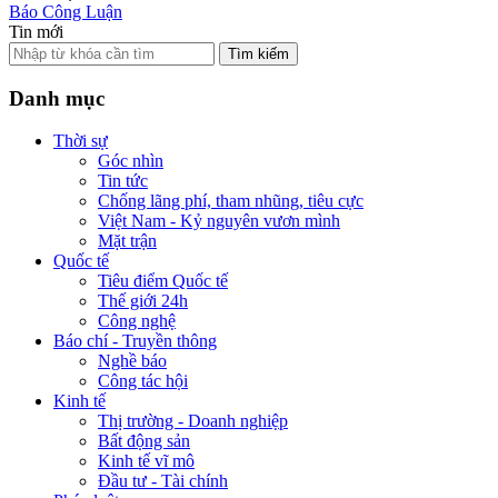
Báo Công Luận
Tin mới
Tìm kiếm
Danh mục
Thời sự
Góc nhìn
Tin tức
Chống lãng phí, tham nhũng, tiêu cực
Việt Nam - Kỷ nguyên vươn mình
Mặt trận
Quốc tế
Tiêu điểm Quốc tế
Thế giới 24h
Công nghệ
Báo chí - Truyền thông
Nghề báo
Công tác hội
Kinh tế
Thị trường - Doanh nghiệp
Bất động sản
Kinh tế vĩ mô
Đầu tư - Tài chính