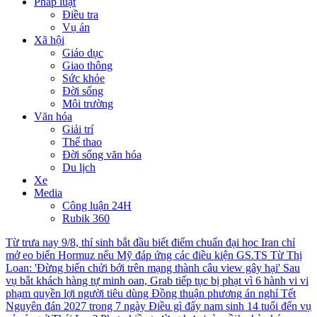
Pháp luật
Điều tra
Vụ án
Xã hội
Giáo dục
Giao thông
Sức khỏe
Đời sống
Môi trường
Văn hóa
Giải trí
Thể thao
Đời sống văn hóa
Du lịch
Xe
Media
Công luận 24H
Rubik 360
Từ trưa nay 9/8, thí sinh bắt đầu biết điểm chuẩn đại học
Iran chỉ
mở eo biển Hormuz nếu Mỹ đáp ứng các điều kiện
GS.TS Từ Thị
Loan: 'Đừng biến chửi bới trên mạng thành câu view gây hại'
Sau
vụ bắt khách hàng tự minh oan, Grab tiếp tục bị phạt vì 6 hành vi vi
phạm quyền lợi người tiêu dùng
Đồng thuận phương án nghỉ Tết
Nguyên đán 2027 trong 7 ngày
Điều gì đẩy nam sinh 14 tuổi đến vụ