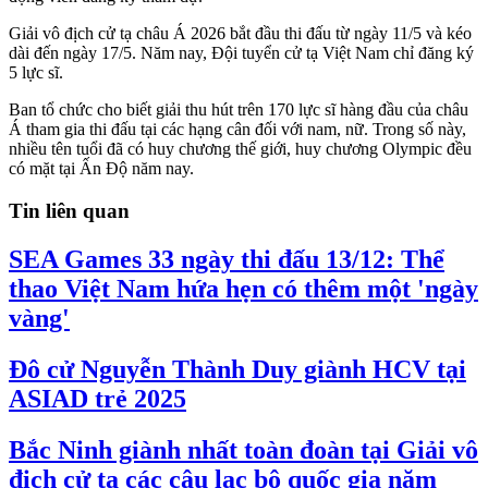
Giải vô địch cử tạ châu Á 2026 bắt đầu thi đấu từ ngày 11/5 và kéo
dài đến ngày 17/5. Năm nay, Đội tuyển cử tạ Việt Nam chỉ đăng ký
5 lực sĩ.
Ban tổ chức cho biết giải thu hút trên 170 lực sĩ hàng đầu của châu
Á tham gia thi đấu tại các hạng cân đối với nam, nữ. Trong số này,
nhiều tên tuổi đã có huy chương thế giới, huy chương Olympic đều
có mặt tại Ấn Độ năm nay.
Tin liên quan
SEA Games 33 ngày thi đấu 13/12: Thể
thao Việt Nam hứa hẹn có thêm một 'ngày
vàng'
Đô cử Nguyễn Thành Duy giành HCV tại
ASIAD trẻ 2025
Bắc Ninh giành nhất toàn đoàn tại Giải vô
địch cử tạ các câu lạc bộ quốc gia năm