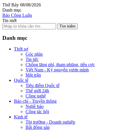
Thứ Bảy 08/08/2026
Danh mục
Báo Công Luận
Tin mới
Tìm kiếm
Danh mục
Thời sự
Góc nhìn
Tin tức
Chống lãng phí, tham nhũng, tiêu cực
Việt Nam - Kỷ nguyên vươn mình
Mặt trận
Quốc tế
Tiêu điểm Quốc tế
Thế giới 24h
Công nghệ
Báo chí - Truyền thông
Nghề báo
Công tác hội
Kinh tế
Thị trường - Doanh nghiệp
Bất động sản