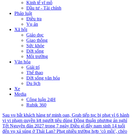
Kinh tế vĩ mô
Đầu tư - Tài chính
Pháp luật
Điều tra
Vụ án
Xã hội
Giáo dục
Giao thông
Sức khỏe
Đời sống
Môi trường
Văn hóa
Giải trí
Thể thao
Đời sống văn hóa
Du lịch
Xe
Media
Công luận 24H
Rubik 360
Sau vụ bắt khách hàng tự minh oan, Grab tiếp tục bị phạt vì 6 hành
vi vi phạm quyền lợi người tiêu dùng
Đồng thuận phương án nghỉ
Tết Nguyên đán 2027 trong 7 ngày
Điều gì đẩy nam sinh 14 tuổi
đến vụ xả súng ở Thái Lan?
Phạt nhiều trường hợp ‘cò mồi’, chèo