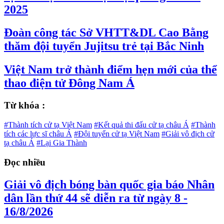
2025
Đoàn công tác Sở VHTT&DL Cao Bằng
thăm đội tuyển Jujitsu trẻ tại Bắc Ninh
Việt Nam trở thành điểm hẹn mới của thể
thao điện tử Đông Nam Á
Từ khóa :
#Thành tích cử tạ Việt Nam
#Kết quả thi đấu cử tạ châu Á
#Thành
tích các lực sĩ châu Á
#Đội tuyển cử tạ Việt Nam
#Giải vô địch cử
tạ châu Á
#Lại Gia Thành
Đọc nhiều
Giải vô địch bóng bàn quốc gia báo Nhân
dân lần thứ 44 sẽ diễn ra từ ngày 8 -
16/8/2026