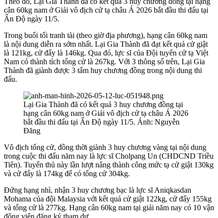
Theo đó, Lại Gia Thành đã có kết quả 3 huy chương đồng tại hạng
cân 60kg nam ở Giải vô địch cử tạ châu Á 2026 bắt đầu thi đấu tại
Ấn Độ ngày 11/5.
Trong buổi tối tranh tài (theo giờ địa phương), hạng cân 60kg nam
là nội dung diễn ra sớm nhất. Lại Gia Thành đã đạt kết quả cử giật
là 121kg, cử đẩy là 146kg. Qua đó, lực sĩ của Đội tuyển cử tạ Việt
Nam có thành tích tổng cử là 267kg. Với 3 thông số trên, Lại Gia
Thành đã giành được 3 tấm huy chương đồng trong nội dung thi
đấu.
Lại Gia Thành đã có kết quả 3 huy chương đồng tại
hạng cân 60kg nam ở Giải vô địch cử tạ châu Á 2026
bắt đầu thi đấu tại Ấn Độ ngày 11/5. Ảnh: Nguyễn
Đăng
Vô địch tổng cử, đồng thời giành 3 huy chương vàng tại nội dung
trong cuộc thi đấu năm nay là lực sĩ Cholpang Un (CHDCND Triều
Tiên). Tuyển thủ này lần lượt nâng thành công mức tạ cử giật 130kg
và cử đẩy là 174kg để có tổng cử 304kg.
Đứng hạng nhì, nhận 3 huy chương bạc là lực sĩ Aniqkasdan
Mohama của đội Malaysia với kết quả cử giật 122kg, cử đẩy 155kg
và tổng cử là 277kg. Hạng cân 60kg nam tại giải năm nay có 10 vận
động viên đăng ký tham dự.