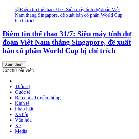
Điểm tin thể thao 31/7: Siêu máy tính dự
đoán Việt Nam thắng Singapore, đề xuất
bán cổ phần World Cup bị chỉ trích
Xem thêm
Cỡ chữ bài viết:
Thời sự
Quốc tế
Báo chí - Truyền thông
Kinh tế
Pháp luật
Xã hội
Văn hóa
Xe
Media