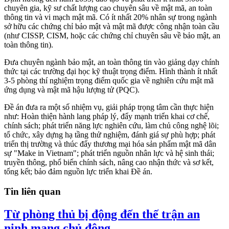
chuyên gia, kỹ sư chất lượng cao chuyên sâu về mật mã, an toàn
thông tin và vi mạch mật mã. Có ít nhất 20% nhân sự trong ngành
sở hữu các chứng chỉ bảo mật và mật mã được công nhận toàn cầu
(như CISSP, CISM, hoặc các chứng chỉ chuyên sâu về bảo mật, an
toàn thông tin).
Đưa chuyên ngành bảo mật, an toàn thông tin vào giảng dạy chính
thức tại các trường đại học kỹ thuật trọng điểm. Hình thành ít nhất
3-5 phòng thí nghiệm trọng điểm quốc gia về nghiên cứu mật mã
ứng dụng và mật mã hậu lượng tử (PQC).
Đề án đưa ra một số nhiệm vụ, giải pháp trọng tâm cần thực hiện
như: Hoàn thiện hành lang pháp lý, đẩy mạnh triển khai cơ chế,
chính sách; phát triển năng lực nghiên cứu, làm chủ công nghệ lõi;
tổ chức, xây dựng hạ tầng thử nghiệm, đánh giá sự phù hợp; phát
triển thị trường và thúc đẩy thương mại hóa sản phẩm mật mã dân
sự "Make in Vietnam"; phát triển nguồn nhân lực và hệ sinh thái;
truyền thông, phổ biến chính sách, nâng cao nhận thức và sơ kết,
tổng kết; bảo đảm nguồn lực triển khai Đề án.
Tin liên quan
Từ phòng thủ bị động đến thế trận an
ninh mạng chủ động