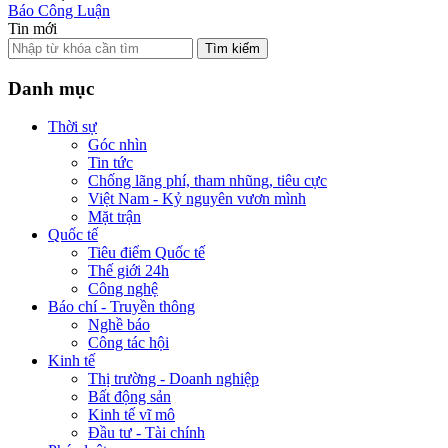
Báo Công Luận
Tin mới
Tìm kiếm
Danh mục
Thời sự
Góc nhìn
Tin tức
Chống lãng phí, tham nhũng, tiêu cực
Việt Nam - Kỷ nguyên vươn mình
Mặt trận
Quốc tế
Tiêu điểm Quốc tế
Thế giới 24h
Công nghệ
Báo chí - Truyền thông
Nghề báo
Công tác hội
Kinh tế
Thị trường - Doanh nghiệp
Bất động sản
Kinh tế vĩ mô
Đầu tư - Tài chính