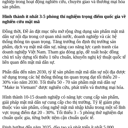
nghiệp trong hoạt động nghiên cứu, chuyển giao và thương mại hóa
sản phẩm.
Hình thành ít nhất 3-5 phòng thí nghiệm trọng điểm quốc gia về
nghiên cứu mật mã
Đồng thời, Đề án đặt mục tiêu mở rộng ứng dụng sản phẩm mật mã
dân sự nội địa trong cơ quan nhà nước, doanh nghiệp và các hệ
thống thông tin quan trọng. Tăng trưởng ổn định thị trường sản
phẩm, dịch vụ mật mã dân sự, nâng cao năng lực cạnh tranh của
doanh nghiệp Việt Nam. Tham gia đóng góp, đề xuất hoặc đồng
chủ trì xây dựng tối thiểu 1 tiêu chuẩn, khuyến nghị kỹ thuật quốc tế
liên quan đến mật mã dân sự.
Phấn đấu đến năm 2030, tỷ lệ sản phẩm mật mã dân sự nội địa được
sử dụng trong các hệ thống thông tin quan trọng đạt tối thiểu 20 -
30% vào năm 2030. Tối thiểu 50 - 70 sản phẩm mật mã dân sự
"Make in Vietnam" được nghiên cứu, phát triển và thương mại hóa.
Hình thành 10-15 doanh nghiệp có năng lực cung cấp sản phẩm,
giải pháp mật mã dân sự cung cấp cho thị trường. Tỷ lệ giảm phụ
thuộc vào sản phẩm, công nghệ mật mã nhập khẩu trong một số lĩnh
vực trọng điểm đạt 20 - 30%. Tối thiểu 3 - 5 phòng thử nghiệm đạt
chuẩn quốc gia, từng bước tiệm cận chuẩn quốc tế.
Định hướng đến năm 2035, đào tạo và phát triển ít nhất 5.000