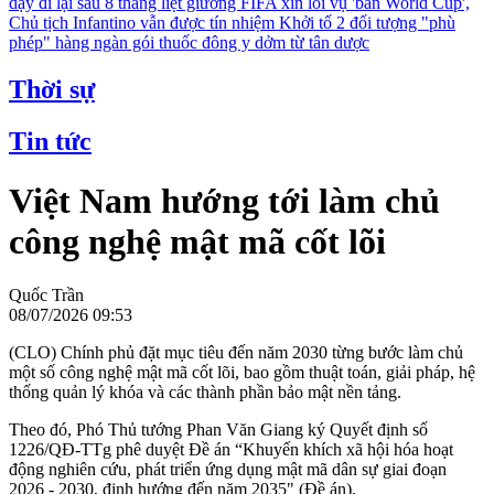
dậy đi lại sau 8 tháng liệt giường
FIFA xin lỗi vụ 'bán World Cup',
Chủ tịch Infantino vẫn được tín nhiệm
Khởi tố 2 đối tượng "phù
phép" hàng ngàn gói thuốc đông y dởm từ tân dược
Thời sự
Tin tức
Việt Nam hướng tới làm chủ
công nghệ mật mã cốt lõi
Quốc Trần
08/07/2026 09:53
(CLO) Chính phủ đặt mục tiêu đến năm 2030 từng bước làm chủ
một số công nghệ mật mã cốt lõi, bao gồm thuật toán, giải pháp, hệ
thống quản lý khóa và các thành phần bảo mật nền tảng.
Theo đó, Phó Thủ tướng Phan Văn Giang ký Quyết định số
1226/QĐ-TTg phê duyệt Đề án “Khuyến khích xã hội hóa hoạt
động nghiên cứu, phát triển ứng dụng mật mã dân sự giai đoạn
2026 - 2030, định hướng đến năm 2035" (Đề án).