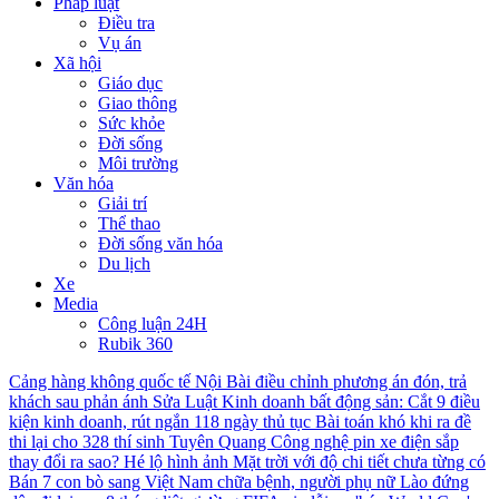
Pháp luật
Điều tra
Vụ án
Xã hội
Giáo dục
Giao thông
Sức khỏe
Đời sống
Môi trường
Văn hóa
Giải trí
Thể thao
Đời sống văn hóa
Du lịch
Xe
Media
Công luận 24H
Rubik 360
Cảng hàng không quốc tế Nội Bài điều chỉnh phương án đón, trả
khách sau phản ánh
Sửa Luật Kinh doanh bất động sản: Cắt 9 điều
kiện kinh doanh, rút ngắn 118 ngày thủ tục
Bài toán khó khi ra đề
thi lại cho 328 thí sinh Tuyên Quang
Công nghệ pin xe điện sắp
thay đổi ra sao?
Hé lộ hình ảnh Mặt trời với độ chi tiết chưa từng có
Bán 7 con bò sang Việt Nam chữa bệnh, người phụ nữ Lào đứng