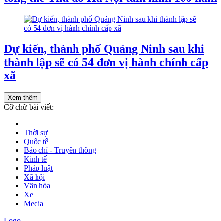
Dự kiến, thành phố Quảng Ninh sau khi
thành lập sẽ có 54 đơn vị hành chính cấp
xã
Xem thêm
Cỡ chữ bài viết:
Thời sự
Quốc tế
Báo chí - Truyền thông
Kinh tế
Pháp luật
Xã hội
Văn hóa
Xe
Media
Logo