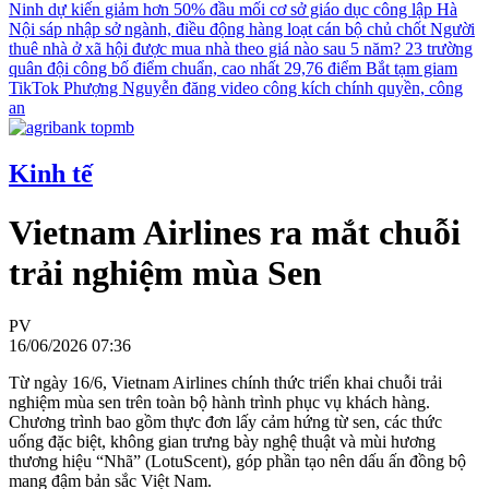
Ninh dự kiến giảm hơn 50% đầu mối cơ sở giáo dục công lập
Hà
Nội sáp nhập sở ngành, điều động hàng loạt cán bộ chủ chốt
Người
thuê nhà ở xã hội được mua nhà theo giá nào sau 5 năm?
23 trường
quân đội công bố điểm chuẩn, cao nhất 29,76 điểm
Bắt tạm giam
TikTok Phượng Nguyễn đăng video công kích chính quyền, công
an
Kinh tế
Vietnam Airlines ra mắt chuỗi
trải nghiệm mùa Sen
PV
16/06/2026 07:36
Từ ngày 16/6, Vietnam Airlines chính thức triển khai chuỗi trải
nghiệm mùa sen trên toàn bộ hành trình phục vụ khách hàng.
Chương trình bao gồm thực đơn lấy cảm hứng từ sen, các thức
uống đặc biệt, không gian trưng bày nghệ thuật và mùi hương
thương hiệu “Nhã” (LotuScent), góp phần tạo nên dấu ấn đồng bộ
mang đậm bản sắc Việt Nam.