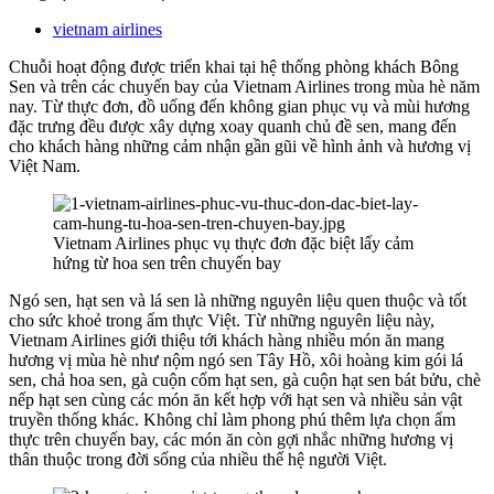
vietnam airlines
Chuỗi hoạt động được triển khai tại hệ thống phòng khách Bông
Sen và trên các chuyến bay của Vietnam Airlines trong mùa hè năm
nay. Từ thực đơn, đồ uống đến không gian phục vụ và mùi hương
đặc trưng đều được xây dựng xoay quanh chủ đề sen, mang đến
cho khách hàng những cảm nhận gần gũi về hình ảnh và hương vị
Việt Nam.
Vietnam Airlines phục vụ thực đơn đặc biệt lấy cảm
hứng từ hoa sen trên chuyến bay
Ngó sen, hạt sen và lá sen là những nguyên liệu quen thuộc và tốt
cho sức khoẻ trong ẩm thực Việt. Từ những nguyên liệu này,
Vietnam Airlines giới thiệu tới khách hàng nhiều món ăn mang
hương vị mùa hè như nộm ngó sen Tây Hồ, xôi hoàng kim gói lá
sen, chả hoa sen, gà cuộn cốm hạt sen, gà cuộn hạt sen bát bửu, chè
nếp hạt sen cùng các món ăn kết hợp với hạt sen và nhiều sản vật
truyền thống khác. Không chỉ làm phong phú thêm lựa chọn ẩm
thực trên chuyến bay, các món ăn còn gợi nhắc những hương vị
thân thuộc trong đời sống của nhiều thế hệ người Việt.