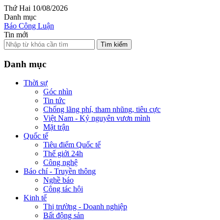
Thứ Hai 10/08/2026
Danh mục
Báo Công Luận
Tin mới
Tìm kiếm
Danh mục
Thời sự
Góc nhìn
Tin tức
Chống lãng phí, tham nhũng, tiêu cực
Việt Nam - Kỷ nguyên vươn mình
Mặt trận
Quốc tế
Tiêu điểm Quốc tế
Thế giới 24h
Công nghệ
Báo chí - Truyền thông
Nghề báo
Công tác hội
Kinh tế
Thị trường - Doanh nghiệp
Bất động sản