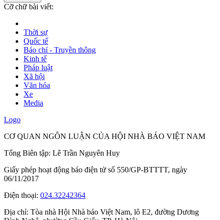
Cỡ chữ bài viết:
Thời sự
Quốc tế
Báo chí - Truyền thông
Kinh tế
Pháp luật
Xã hội
Văn hóa
Xe
Media
Logo
CƠ QUAN NGÔN LUẬN CỦA HỘI NHÀ BÁO VIỆT NAM
Tổng Biên tập: Lê Trần Nguyên Huy
Giấy phép hoạt động báo điện tử số 550/GP-BTTTT, ngày
06/11/2017
Điện thoại:
024.32242364
Địa chỉ:
Tòa nhà Hội Nhà báo Việt Nam, lô E2, đường Dương