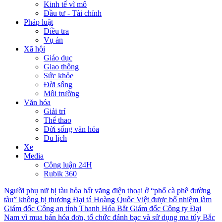
Kinh tế vĩ mô
Đầu tư - Tài chính
Pháp luật
Điều tra
Vụ án
Xã hội
Giáo dục
Giao thông
Sức khỏe
Đời sống
Môi trường
Văn hóa
Giải trí
Thể thao
Đời sống văn hóa
Du lịch
Xe
Media
Công luận 24H
Rubik 360
Người phụ nữ bị tàu hỏa hất văng điện thoại ở “phố cà phê đường
tàu” không bị thương
Đại tá Hoàng Quốc Việt được bổ nhiệm làm
Giám đốc Công an tỉnh Thanh Hóa
Bắt Giám đốc Công ty Đại
Nam vì mua bán hóa đơn, tổ chức đánh bạc và sử dụng ma túy
Bắc