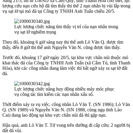
Sáng 21/5, tin từ UBND xã Cẩm Quý, tỉnh Thanh Hóa cho biết, lực
lượng cứu nạn cứu hộ đã tìm thấy thi thể 2 nạn nhân bị vùi lấp trong
vụ sạt lở tại mỏ đá tại Công ty TNHH Anh Tuấn chiều 20/5.
Lực lượng chức năng tìm thấy vị trí của nạn nhân trong
vụ sạt lở nghiêm trọng
Theo đó, khoảng 6 giờ sáng nay thi thể anh Lò Văn Q. được tìm
thấy, đến 8 giờ thi thể anh Nguyễn Văn N. cũng được tìm thấy.
Trước đó, khoảng 17 giờ ngày 20/5, tại khu vực chân núi thuộc mỏ
khai thác đá của Công ty TNHH Anh Tuấn (xã Cẩm Tú, tỉnh Thanh
Hóa), khi các công nhân đang làm việc thì bất ngờ xảy ra sạt lở đất
đá.
Lực lượng chức năng huy động nhiều máy móc phục
vụ công tác tìm kiếm các nạn nhân xấu số.
Thời điểm xảy ra vụ việc, công nhân Lò Văn T. (SN 1986); Lò Văn
Q. (SN 1989) và Nguyễn Văn N. (SN 1988, cùng ngụ tỉnh Lào
Cai) đang lao động tại khu vực chân núi đá thì gặp nạn.
Hậu quả, anh Lò Văn T. Tử vong trên đường đi cấp cứu; 2 người bị
đất đá vùi.