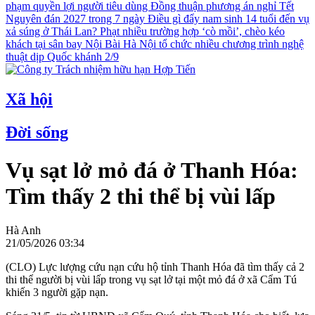
phạm quyền lợi người tiêu dùng
Đồng thuận phương án nghỉ Tết
Nguyên đán 2027 trong 7 ngày
Điều gì đẩy nam sinh 14 tuổi đến vụ
xả súng ở Thái Lan?
Phạt nhiều trường hợp ‘cò mồi’, chèo kéo
khách tại sân bay Nội Bài
Hà Nội tổ chức nhiều chương trình nghệ
thuật dịp Quốc khánh 2/9
Xã hội
Đời sống
Vụ sạt lở mỏ đá ở Thanh Hóa:
Tìm thấy 2 thi thể bị vùi lấp
Hà Anh
21/05/2026 03:34
(CLO) Lực lượng cứu nạn cứu hộ tỉnh Thanh Hóa đã tìm thấy cả 2
thi thể người bị vùi lấp trong vụ sạt lở tại một mỏ đá ở xã Cẩm Tú
khiến 3 người gặp nạn.