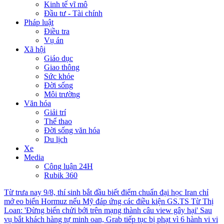
Kinh tế vĩ mô
Đầu tư - Tài chính
Pháp luật
Điều tra
Vụ án
Xã hội
Giáo dục
Giao thông
Sức khỏe
Đời sống
Môi trường
Văn hóa
Giải trí
Thể thao
Đời sống văn hóa
Du lịch
Xe
Media
Công luận 24H
Rubik 360
Từ trưa nay 9/8, thí sinh bắt đầu biết điểm chuẩn đại học
Iran chỉ
mở eo biển Hormuz nếu Mỹ đáp ứng các điều kiện
GS.TS Từ Thị
Loan: 'Đừng biến chửi bới trên mạng thành câu view gây hại'
Sau
vụ bắt khách hàng tự minh oan, Grab tiếp tục bị phạt vì 6 hành vi vi