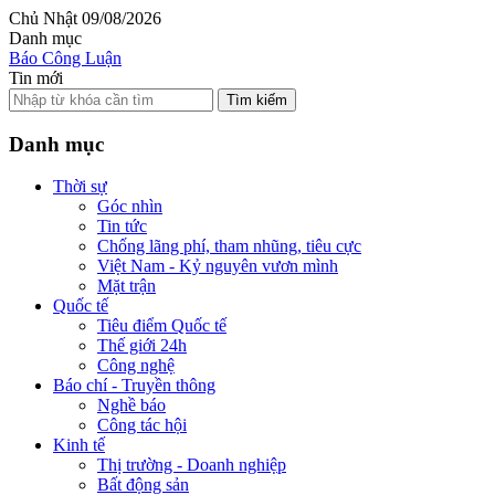
Chủ Nhật 09/08/2026
Danh mục
Báo Công Luận
Tin mới
Tìm kiếm
Danh mục
Thời sự
Góc nhìn
Tin tức
Chống lãng phí, tham nhũng, tiêu cực
Việt Nam - Kỷ nguyên vươn mình
Mặt trận
Quốc tế
Tiêu điểm Quốc tế
Thế giới 24h
Công nghệ
Báo chí - Truyền thông
Nghề báo
Công tác hội
Kinh tế
Thị trường - Doanh nghiệp
Bất động sản