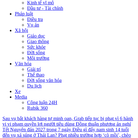
Kinh tế vĩ mô
Đầu tư - Tài chính
Pháp luật
Điều tra
Vụ án
Xã hội
Giáo dục
Giao thông
Sức khỏe
Đời sống
Môi trường
Văn hóa
Giải trí
Thể thao
Đời sống văn hóa
Du lịch
Xe
Media
Công luận 24H
Rubik 360
Sau vụ bắt khách hàng tự minh oan, Grab tiếp tục bị phạt vì 6 hành
vi vi phạm quyền lợi người tiêu dùng
Đồng thuận phương án nghỉ
Tết Nguyên đán 2027 trong 7 ngày
Điều gì đẩy nam sinh 14 tuổi
đến vụ xả súng ở Thái Lan?
Phạt nhiều trường hợp ‘cò mồi’, chèo