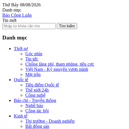
Thứ Bảy 08/08/2026
Danh mục
Báo Công Luận
Tin mới
Tìm kiếm
Danh mục
Thời sự
Góc nhìn
Tin tức
Chống lãng phí, tham nhũng, tiêu cực
Việt Nam - Kỷ nguyên vươn mình
Mặt trận
Quốc tế
Tiêu điểm Quốc tế
Thế giới 24h
Công nghệ
Báo chí - Truyền thông
Nghề báo
Công tác hội
Kinh tế
Thị trường - Doanh nghiệp
Bất động sản