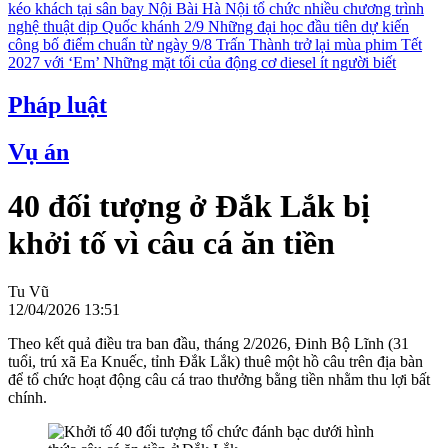
kéo khách tại sân bay Nội Bài
Hà Nội tổ chức nhiều chương trình
nghệ thuật dịp Quốc khánh 2/9
Những đại học đầu tiên dự kiến
công bố điểm chuẩn từ ngày 9/8
Trấn Thành trở lại mùa phim Tết
2027 với ‘Em’
Những mặt tối của động cơ diesel ít người biết
Pháp luật
Vụ án
40 đối tượng ở Đắk Lắk bị
khởi tố vì câu cá ăn tiền
Tu Vũ
12/04/2026 13:51
Theo kết quả điều tra ban đầu, tháng 2/2026, Đinh Bộ Lĩnh (31
tuổi, trú xã Ea Knuếc, tỉnh Đắk Lắk) thuê một hồ câu trên địa bàn
để tổ chức hoạt động câu cá trao thưởng bằng tiền nhằm thu lợi bất
chính.