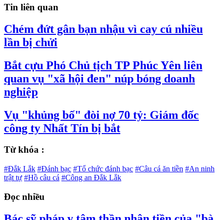
Tin liên quan
Chém đứt gân bạn nhậu vì cay cú nhiều
lần bị chửi
Bắt cựu Phó Chủ tịch TP Phúc Yên liên
quan vụ "xã hội đen" núp bóng doanh
nghiệp
Vụ "khủng bố" đòi nợ 70 tỷ: Giám đốc
công ty Nhất Tín bị bắt
Từ khóa :
#Đắk Lắk
#Đánh bạc
#Tổ chức đánh bạc
#Câu cá ăn tiền
#An ninh
trật tự
#Hồ câu cá
#Công an Đắk Lắk
Đọc nhiều
Bác sỹ pháp y tâm thần nhận tiền của "bà