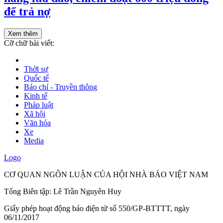
để trả nợ
Xem thêm
Cỡ chữ bài viết:
Thời sự
Quốc tế
Báo chí - Truyền thông
Kinh tế
Pháp luật
Xã hội
Văn hóa
Xe
Media
Logo
CƠ QUAN NGÔN LUẬN CỦA HỘI NHÀ BÁO VIỆT NAM
Tổng Biên tập: Lê Trần Nguyên Huy
Giấy phép hoạt động báo điện tử số 550/GP-BTTTT, ngày
06/11/2017