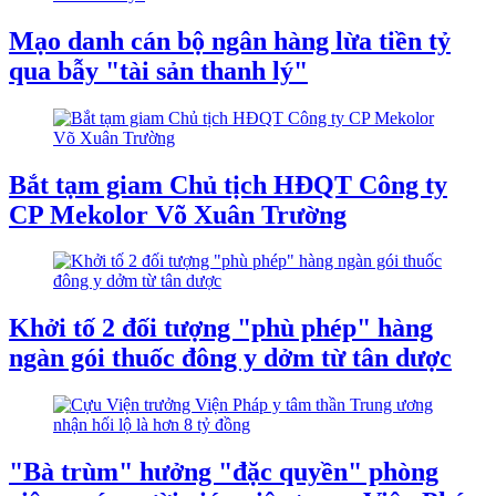
Mạo danh cán bộ ngân hàng lừa tiền tỷ
qua bẫy "tài sản thanh lý"
Bắt tạm giam Chủ tịch HĐQT Công ty
CP Mekolor Võ Xuân Trường
Khởi tố 2 đối tượng "phù phép" hàng
ngàn gói thuốc đông y dởm từ tân dược
"Bà trùm" hưởng "đặc quyền" phòng