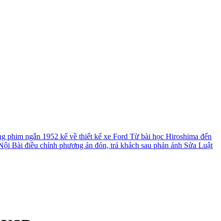
ng phim ngắn 1952 kể về thiết kế xe Ford
Từ bài học Hiroshima đến
ội Bài điều chỉnh phương án đón, trả khách sau phản ánh
Sửa Luật