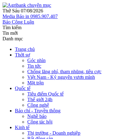
Thứ Sáu 07/08/2026
Media
Báo in
0985.907.407
Báo Công Luận
Tìm kiếm
Tin mới
Danh mục
Trang chủ
Thời sự
Góc nhìn
Tin tức
Chống lãng phí, tham nhũng, tiêu cực
Việt Nam - Kỷ nguyên vươn mình
Mặt trận
Quốc tế
Tiêu điểm Quốc tế
Thế giới 24h
Công nghệ
Báo chí - Truyền thông
Nghề báo
Công tác hội
Kinh tế
Thị trường - Doanh nghiệp
Bất động sản