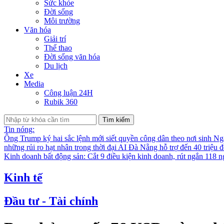
Sức khỏe
Đời sống
Môi trường
Văn hóa
Giải trí
Thể thao
Đời sống văn hóa
Du lịch
Xe
Media
Công luận 24H
Rubik 360
Tìm kiếm
Tin nóng:
Ông Trump ký hai sắc lệnh mới siết quyền công dân theo nơi sinh
Nga
những rủi ro hạt nhân trong thời đại AI
Đà Nẵng hỗ trợ đến 40 triệu đ
Kinh doanh bất động sản: Cắt 9 điều kiện kinh doanh, rút ngắn 118 n
Kinh tế
Đầu tư - Tài chính