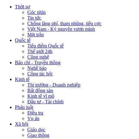
Thời sự
Góc nhìn
Tin tức
Chống lãng phí, tham nhũng, tiêu cực
Việt Nam - Kỷ nguyên vươn mình
Mặt trận
Quốc tế
Tiêu điểm Quốc tế
Thế giới 24h
Công nghệ
Báo chí - Truyền thông
Nghề báo
Công tác hội
Kinh tế
Thị trường - Doanh nghiệp
Bất động sản
Kinh tế vĩ mô
Đầu tư - Tài chính
Pháp luật
Điều tra
Vụ án
Xã hội
Giáo dục
Giao thông