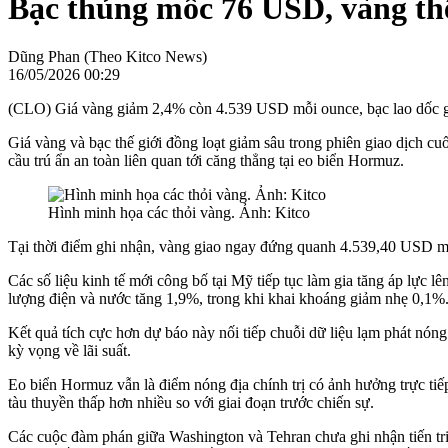
Bạc thủng mốc 76 USD, vàng thế
Dũng Phan (Theo Kitco News)
16/05/2026 00:29
(CLO) Giá vàng giảm 2,4% còn 4.539 USD mỗi ounce, bạc lao dốc gầ
Giá vàng và bạc thế giới đồng loạt giảm sâu trong phiên giao dịch cuố
cầu trú ẩn an toàn liên quan tới căng thẳng tại eo biển Hormuz.
Hình minh họa các thỏi vàng. Ảnh: Kitco
Tại thời điểm ghi nhận, vàng giao ngay đứng quanh 4.539,40 USD mỗ
Các số liệu kinh tế mới công bố tại Mỹ tiếp tục làm gia tăng áp lực 
lượng điện và nước tăng 1,9%, trong khi khai khoáng giảm nhẹ 0,1%. 
Kết quả tích cực hơn dự báo này nối tiếp chuỗi dữ liệu lạm phát nóng 
kỳ vọng về lãi suất.
Eo biển Hormuz vẫn là điểm nóng địa chính trị có ảnh hưởng trực tiếp
tàu thuyền thấp hơn nhiều so với giai đoạn trước chiến sự.
Các cuộc đàm phán giữa Washington và Tehran chưa ghi nhận tiến tr