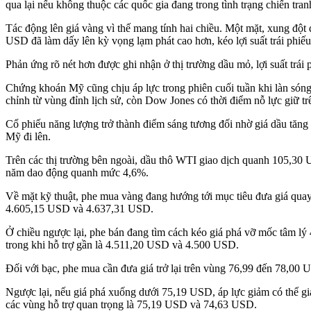
qua lại nếu không thuộc các quốc gia đang trong tình trạng chiến tran
Tác động lên giá vàng vì thế mang tính hai chiều. Một mặt, xung đột 
USD đã làm dấy lên kỳ vọng lạm phát cao hơn, kéo lợi suất trái phiếu 
Phản ứng rõ nét hơn được ghi nhận ở thị trường dầu mỏ, lợi suất trá
Chứng khoán Mỹ cũng chịu áp lực trong phiên cuối tuần khi làn sóng b
chỉnh từ vùng đỉnh lịch sử, còn Dow Jones có thời điểm nỗ lực giữ t
Cổ phiếu năng lượng trở thành điểm sáng tương đối nhờ giá dầu tăng ca
Mỹ đi lên.
Trên các thị trường bên ngoài, dầu thô WTI giao dịch quanh 105,30 
năm dao động quanh mức 4,6%.
Về mặt kỹ thuật, phe mua vàng đang hướng tới mục tiêu đưa giá qua
4.605,15 USD và 4.637,31 USD.
Ở chiều ngược lại, phe bán đang tìm cách kéo giá phá vỡ mốc tâm l
trong khi hỗ trợ gần là 4.511,20 USD và 4.500 USD.
Đối với bạc, phe mua cần đưa giá trở lại trên vùng 76,99 đến 78,00
Ngược lại, nếu giá phá xuống dưới 75,19 USD, áp lực giảm có thể g
các vùng hỗ trợ quan trọng là 75,19 USD và 74,63 USD.