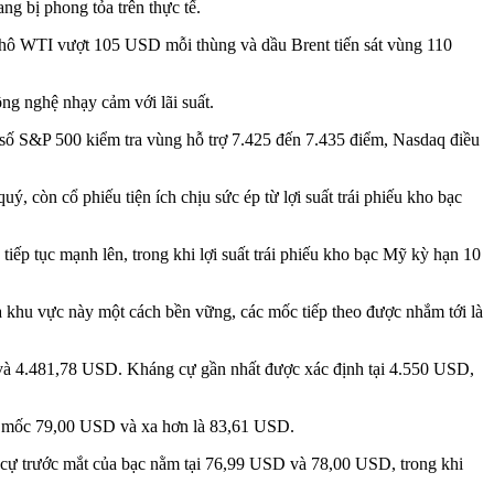
ng bị phong tỏa trên thực tế.
ầu thô WTI vượt 105 USD mỗi thùng và dầu Brent tiến sát vùng 110
ng nghệ nhạy cảm với lãi suất.
hỉ số S&P 500 kiểm tra vùng hỗ trợ 7.425 đến 7.435 điểm, Nasdaq điều
, còn cổ phiếu tiện ích chịu sức ép từ lợi suất trái phiếu kho bạc
ếp tục mạnh lên, trong khi lợi suất trái phiếu kho bạc Mỹ kỳ hạn 10
 khu vực này một cách bền vững, các mốc tiếp theo được nhắm tới là
D và 4.481,78 USD. Kháng cự gần nhất được xác định tại 4.550 USD,
các mốc 79,00 USD và xa hơn là 83,61 USD.
 cự trước mắt của bạc nằm tại 76,99 USD và 78,00 USD, trong khi