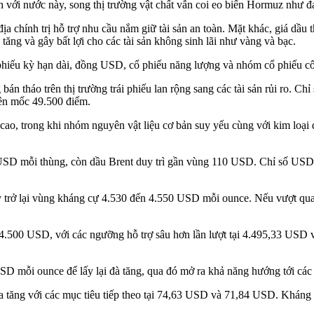
h với nước này, song thị trường vật chất vẫn coi eo biển Hormuz như đa
địa chính trị hỗ trợ nhu cầu nắm giữ tài sản an toàn. Mặt khác, giá d
tăng và gây bất lợi cho các tài sản không sinh lãi như vàng và bạc.
i phiếu kỳ hạn dài, đồng USD, cổ phiếu năng lượng và nhóm cổ phiếu cô
án tháo trên thị trường trái phiếu lan rộng sang các tài sản rủi ro. C
rên mốc 49.500 điểm.
o, trong khi nhóm nguyên vật liệu cơ bản suy yếu cùng với kim loại quý
USD mỗi thùng, còn dầu Brent duy trì gần vùng 110 USD. Chỉ số USD ti
y trở lại vùng kháng cự 4.530 đến 4.550 USD mỗi ounce. Nếu vượt qua
ý 4.500 USD, với các ngưỡng hỗ trợ sâu hơn lần lượt tại 4.495,33 US
 USD mỗi ounce để lấy lại đà tăng, qua đó mở ra khả năng hướng tới 
ia tăng với các mục tiêu tiếp theo tại 74,63 USD và 71,84 USD. Kháng