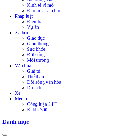
Kinh tế vĩ mô
Đầu tư - Tài chính
Pháp luật
Điều tra
Vụ án
Xã hội
Giáo dục
Giao thông
Sức khỏe
Đời sống
Môi trường
Văn hóa
Giải trí
Thể thao
Đời sống văn hóa
Du lịch
Xe
Media
Công luận 24H
Rubik 360
Danh mục