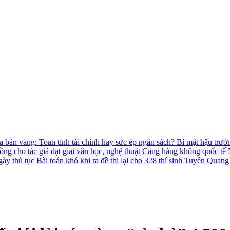
 bán vàng: Toan tính tài chính hay sức ép ngân sách?
Bí mật hậu trườ
ồng cho tác giả đạt giải văn học, nghệ thuật
Cảng hàng không quốc tế N
gày thủ tục
Bài toán khó khi ra đề thi lại cho 328 thí sinh Tuyên Quang