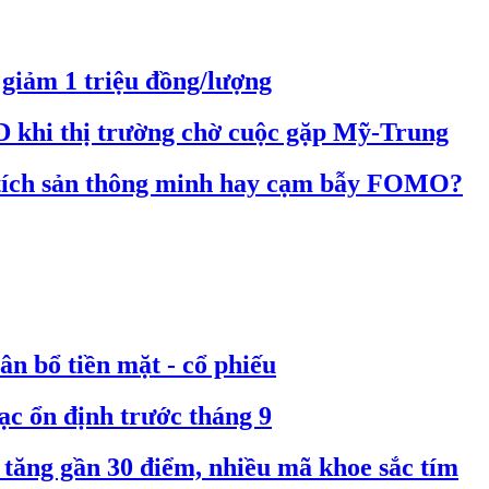
 giảm 1 triệu đồng/lượng
D khi thị trường chờ cuộc gặp Mỹ-Trung
 tích sản thông minh hay cạm bẫy FOMO?
n bổ tiền mặt - cổ phiếu
ạc ổn định trước tháng 9
tăng gần 30 điểm, nhiều mã khoe sắc tím