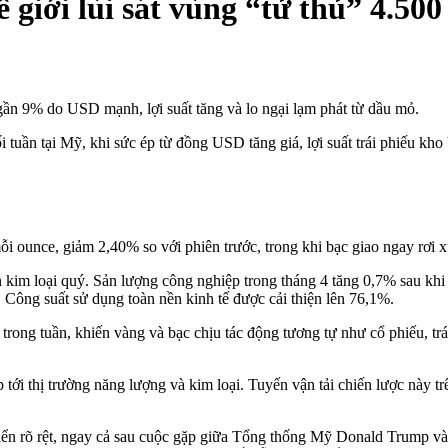
 giới lùi sát vùng “tử thủ” 4.50
n 9% do USD mạnh, lợi suất tăng và lo ngại lạm phát từ dầu mỏ.
i tuần tại Mỹ, khi sức ép từ đồng USD tăng giá, lợi suất trái phiếu kho 
i ounce, giảm 2,40% so với phiên trước, trong khi bạc giao ngay rơi 
lên kim loại quý. Sản lượng công nghiệp trong tháng 4 tăng 0,7% sau k
Công suất sử dụng toàn nền kinh tế được cải thiện lên 76,1%.
trong tuần, khiến vàng và bạc chịu tác động tương tự như cổ phiếu, trái
 tới thị trường năng lượng và kim loại. Tuyến vận tải chiến lược này tr
iển rõ rệt, ngay cả sau cuộc gặp giữa Tổng thống Mỹ Donald Trump và