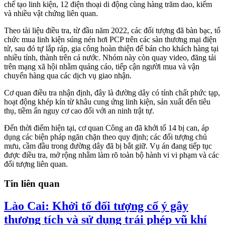
chế tạo linh kiện, 12 điện thoại di động cùng hàng trăm dao, kiếm
và nhiều vật chứng liên quan.
Theo tài liệu điều tra, từ đầu năm 2022, các đối tượng đã bàn bạc, tổ
chức mua linh kiện súng nén hơi PCP trên các sàn thương mại điện
tử, sau đó tự lắp ráp, gia công hoàn thiện để bán cho khách hàng tại
nhiều tỉnh, thành trên cả nước. Nhóm này còn quay video, đăng tải
trên mạng xã hội nhằm quảng cáo, tiếp cận người mua và vận
chuyển hàng qua các dịch vụ giao nhận.
Cơ quan điều tra nhận định, đây là đường dây có tính chất phức tạp,
hoạt động khép kín từ khâu cung ứng linh kiện, sản xuất đến tiêu
thụ, tiềm ẩn nguy cơ cao đối với an ninh trật tự.
Đến thời điểm hiện tại, cơ quan Công an đã khởi tố 14 bị can, áp
dụng các biện pháp ngăn chặn theo quy định; các đối tượng chủ
mưu, cầm đầu trong đường dây đã bị bắt giữ. Vụ án đang tiếp tục
được điều tra, mở rộng nhằm làm rõ toàn bộ hành vi vi phạm và các
đối tượng liên quan.
Tin liên quan
Lào Cai: Khởi tố đối tượng cố ý gây
thương tích và sử dụng trái phép vũ khí