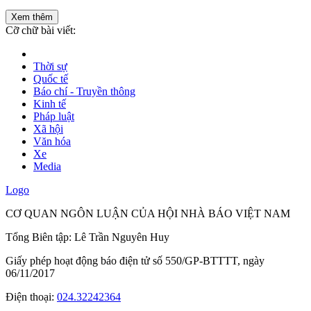
Xem thêm
Cỡ chữ bài viết:
Thời sự
Quốc tế
Báo chí - Truyền thông
Kinh tế
Pháp luật
Xã hội
Văn hóa
Xe
Media
Logo
CƠ QUAN NGÔN LUẬN CỦA HỘI NHÀ BÁO VIỆT NAM
Tổng Biên tập: Lê Trần Nguyên Huy
Giấy phép hoạt động báo điện tử số 550/GP-BTTTT, ngày
06/11/2017
Điện thoại:
024.32242364