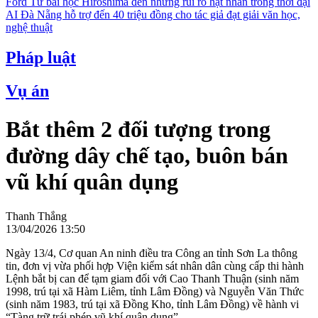
Ford
Từ bài học Hiroshima đến những rủi ro hạt nhân trong thời đại
AI
Đà Nẵng hỗ trợ đến 40 triệu đồng cho tác giả đạt giải văn học,
nghệ thuật
Pháp luật
Vụ án
Bắt thêm 2 đối tượng trong
đường dây chế tạo, buôn bán
vũ khí quân dụng
Thanh Thắng
13/04/2026 13:50
Ngày 13/4, Cơ quan An ninh điều tra Công an tỉnh Sơn La thông
tin, đơn vị vừa phối hợp Viện kiểm sát nhân dân cùng cấp thi hành
Lệnh bắt bị can để tạm giam đối với Cao Thanh Thuận (sinh năm
1998, trú tại xã Hàm Liêm, tỉnh Lâm Đồng) và Nguyễn Văn Thức
(sinh năm 1983, trú tại xã Đồng Kho, tỉnh Lâm Đồng) về hành vi
“Tàng trữ trái phép vũ khí quân dụng”.