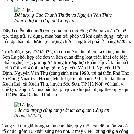
Đối tượng Cao Thanh Thuận và Nguyễn Văn Thức
(dấu x đỏ) tại cơ quan Công an.
Đây là diễn biến mới trong quá trình mở rộng điều tra vụ án “Chế
tạo, tàng trữ, sử dụng, mua bán trái phép vũ khí quân dụng” xảy ra
trên địa bàn, đã được lực lượng chức năng triệt phá từ tháng 6/2025.
Trước đó, ngày 25/6/2025, Cơ quan An ninh điều tra Công an tỉnh
Sơn La phối hợp các đơn vị liên quan đồng loạt triển khai các biện
pháp nghiệp vụ, giữ người trong trường hợp khẩn cấp và khám xét
nơi ở đối với 4 đối tượng gồm: Nguyễn Văn Hải, Nguyễn Hữu
Định, Nguyễn Văn Thụ (cùng sinh năm 1998, trú tại thôn Phú Thọ,
xã Đông Xuân) và Hoàng Minh Lộc (sinh năm 1991, trú tại thôn
Xuân Lai, xã Xuân Thu, huyện Sóc Sơn, TP Hà Nội) về hành vi
chế tạo, tàng trữ, mua bán trái phép vũ khí quân dụng theo quy định
tại Điều 304 Bộ luật Hình sự.
Các đối tượng cùng tang vật tại cơ quan Công an
(tháng 6/2025).
Tang vật thu giữ trong vụ án cho thấy quy mô hoạt động lớn và có
tổ chức, gồm 16 khẩu súng nén hơi, 2 máy CNC dùng để gia công,