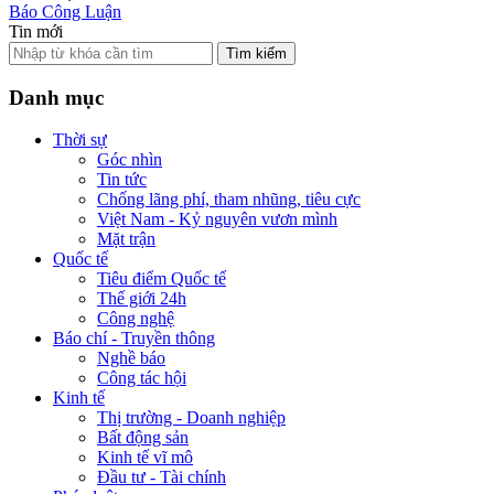
Báo Công Luận
Tin mới
Tìm kiếm
Danh mục
Thời sự
Góc nhìn
Tin tức
Chống lãng phí, tham nhũng, tiêu cực
Việt Nam - Kỷ nguyên vươn mình
Mặt trận
Quốc tế
Tiêu điểm Quốc tế
Thế giới 24h
Công nghệ
Báo chí - Truyền thông
Nghề báo
Công tác hội
Kinh tế
Thị trường - Doanh nghiệp
Bất động sản
Kinh tế vĩ mô
Đầu tư - Tài chính