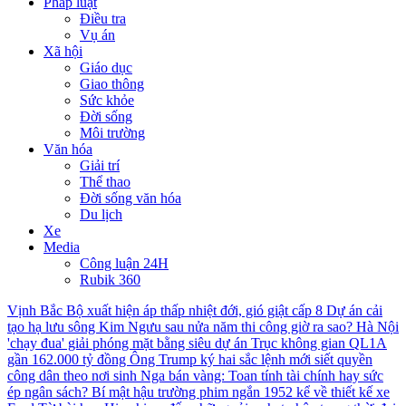
Pháp luật
Điều tra
Vụ án
Xã hội
Giáo dục
Giao thông
Sức khỏe
Đời sống
Môi trường
Văn hóa
Giải trí
Thể thao
Đời sống văn hóa
Du lịch
Xe
Media
Công luận 24H
Rubik 360
Vịnh Bắc Bộ xuất hiện áp thấp nhiệt đới, gió giật cấp 8
Dự án cải
tạo hạ lưu sông Kim Ngưu sau nửa năm thi công giờ ra sao?
Hà Nội
'chạy đua' giải phóng mặt bằng siêu dự án Trục không gian QL1A
gần 162.000 tỷ đồng
Ông Trump ký hai sắc lệnh mới siết quyền
công dân theo nơi sinh
Nga bán vàng: Toan tính tài chính hay sức
ép ngân sách?
Bí mật hậu trường phim ngắn 1952 kể về thiết kế xe