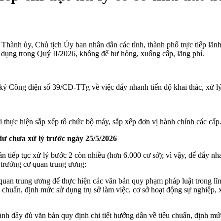
h ủy, Chủ tịch Ủy ban nhân dân các tỉnh, thành phố trực tiếp lãnh đạo
ử dụng trong Quý II/2026, không để hư hỏng, xuống cấp, lãng phí.
ông điện số 39/CĐ-TTg về việc đẩy nhanh tiến độ khai thác, xử lý cá
khi thực hiện sắp xếp tổ chức bộ máy, sắp xếp đơn vị hành chính các cấ
 dư chưa xử lý trước ngày 25/5/2026
n tiếp tục xử lý bước 2 còn nhiều (hơn 6.000 cơ sở); vì vậy, để đẩy nha
trưởng cơ quan trung ương:
an trung ương để thực hiện các văn bản quy phạm pháp luật trong lĩn
 chuẩn, định mức sử dụng trụ sở làm việc, cơ sở hoạt động sự nghiệp, x
nh đầy đủ văn bản quy định chi tiết hướng dẫn về tiêu chuẩn, định mức