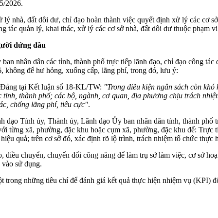
 5/2026.
ý nhà, đất dôi dư, chỉ đạo hoàn thành việc quyết định xử lý các cơ sở 
ông tác quản lý, khai thác, xử lý các cơ sở nhà, đất dôi dư thuộc phạm 
người đứng đầu
n nhân dân các tỉnh, thành phố trực tiếp lãnh đạo, chỉ đạo công tác q
, không để hư hỏng, xuống cấp, lãng phí, trong đó, lưu ý:
 Đảng tại Kết luận số 18-KL/TW:
"Trong điều kiện ngân sách còn khó k
ác tỉnh, thành phố; các bộ, ngành, cơ quan, địa phương chịu trách nhi
c, chống lãng phí, tiêu cực"
.
đạo Tỉnh ủy, Thành ủy, Lãnh đạo Ủy ban nhân dân tỉnh, thành phố trự
với từng xã, phường, đặc khu hoặc cụm xã, phường, đặc khu để: Trực tiế
ệu quả; trên cơ sở đó, xác định rõ lộ trình, trách nhiệm tổ chức thực 
ao, điều chuyển, chuyển đổi công năng để làm trụ sở làm việc, cơ sở h
a vào sử dụng.
một trong những tiêu chí để đánh giá kết quả thực hiện nhiệm vụ (KPI) 