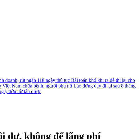
nh doanh, rút ngắn 118 ngày thủ tục
Bài toán khó khi ra đề thi lại cho
g Việt Nam chữa bệnh, người phụ nữ Lào đứng dậy đi lại sau 8 tháng
ng y dởm từ tân dược
dôi dư, không để lãng phí