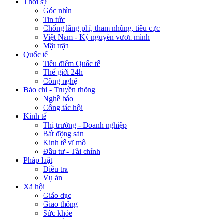
Thời sự
Góc nhìn
Tin tức
Chống lãng phí, tham nhũng, tiêu cực
Việt Nam - Kỷ nguyên vươn mình
Mặt trận
Quốc tế
Tiêu điểm Quốc tế
Thế giới 24h
Công nghệ
Báo chí - Truyền thông
Nghề báo
Công tác hội
Kinh tế
Thị trường - Doanh nghiệp
Bất động sản
Kinh tế vĩ mô
Đầu tư - Tài chính
Pháp luật
Điều tra
Vụ án
Xã hội
Giáo dục
Giao thông
Sức khỏe