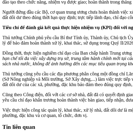
đào tạo theo chức năng, nhiệm vụ được giao; hoàn thành trong tháng
Người đứng đầu các Bộ, cơ quan trung ương chưa hoàn thành việc xử l
đất dôi dư theo đúng thời hạn quy định; trực tiếp lãnh đạo, chỉ đạo c
Tiêu chí để đánh giá kết quả thực hiện nhiệm vụ (KPI) đối với 
Thủ tướng Chính phủ yêu cầu Bí thư Tỉnh ủy, Thành ủy, Chủ tịch Ủy ba
lý để bảo đảm hoàn thành xử lý, khai thác, sử dụng trong Quý II/2026
Đồng thời, thực hiện nghiêm chỉ đạo của Ban chấp hành Trung ương
hạn chế tối đa việc xây dựng trụ sở, trung tâm hành chính mới tại c
sách nhà nước, không để ảnh hưởng đến các mục tiêu quan trọng khá
Thủ tướng cũng yêu cầu các địa phương phân công một đồng chí Lãnh 
(Sở Nông nghiệp và Môi trường, Sở Xây dựng,...) làm việc trực tiếp 
đất dôi dư của các xã, phường, đặc khu bảo đảm theo đúng quy định, hi
Cũng theo Công điện, đối với các cơ sở nhà, đất đã có quyết định gi
yêu cầu chỉ đạo khẩn trương hoàn thành việc bàn giao, tiếp nhận, đư
Việc thực hiện công tác quản lý, khai thác, xử lý nhà, đất dôi dư là 
phường, đặc khu và cơ quan, tổ chức, đơn vị.
Tin liên quan