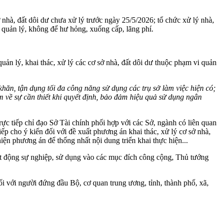
nhà, đất dôi dư chưa xử lý trước ngày 25/5/2026; tổ chức xử lý nhà,
vi quản lý, không để hư hỏng, xuống cấp, lãng phí.
uản lý, khai thác, xử lý các cơ sở nhà, đất dôi dư thuộc phạm vi quản
hăn, tận dụng tối đa công năng sử dụng các trụ sở làm việc hiện có;
ệm về sự cần thiết khi quyết định, bảo đảm hiệu quả sử dụng ngân
c tiếp chỉ đạo Sở Tài chính phối hợp với các Sở, ngành có liên quan
p cho ý kiến đối với đề xuất phương án khai thác, xử lý cơ sở nhà,
hiện phương án để thống nhất nội dung triển khai thực hiện...
oạt động sự nghiệp, sử dụng vào các mục đích công cộng, Thủ tướng
đối với người đứng đầu Bộ, cơ quan trung ương, tỉnh, thành phố, xã,