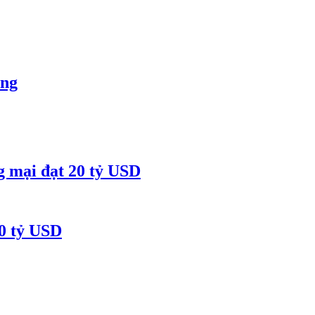
òng
g mại đạt 20 tỷ USD
50 tỷ USD