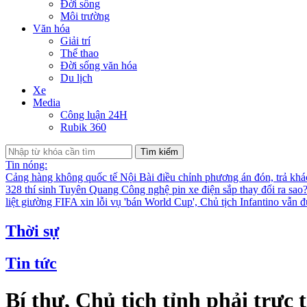
Đời sống
Môi trường
Văn hóa
Giải trí
Thể thao
Đời sống văn hóa
Du lịch
Xe
Media
Công luận 24H
Rubik 360
Tìm kiếm
Tin nóng:
Cảng hàng không quốc tế Nội Bài điều chỉnh phương án đón, trả kh
328 thí sinh Tuyên Quang
Công nghệ pin xe điện sắp thay đổi ra sao
liệt giường
FIFA xin lỗi vụ 'bán World Cup', Chủ tịch Infantino vẫn 
Thời sự
Tin tức
Bí thư, Chủ tịch tỉnh phải trực 