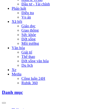
Đầu tư - Tài chính
Pháp luật
Điều tra
Vụ án
Xã hội
Giáo dục
Giao thông
Sức khỏe
Đời sống
Môi trường
Văn hóa
Giải trí
Thể thao
Đời sống văn hóa
Du lịch
Xe
Media
Công luận 24H
Rubik 360
Danh mục