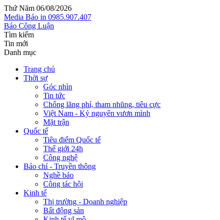
Thứ Năm 06/08/2026
Media
Báo in
0985.907.407
Báo Công Luận
Tìm kiếm
Tin mới
Danh mục
Trang chủ
Thời sự
Góc nhìn
Tin tức
Chống lãng phí, tham nhũng, tiêu cực
Việt Nam - Kỷ nguyên vươn mình
Mặt trận
Quốc tế
Tiêu điểm Quốc tế
Thế giới 24h
Công nghệ
Báo chí - Truyền thông
Nghề báo
Công tác hội
Kinh tế
Thị trường - Doanh nghiệp
Bất động sản
Kinh tế vĩ mô