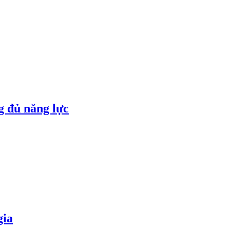
g đủ năng lực
gia