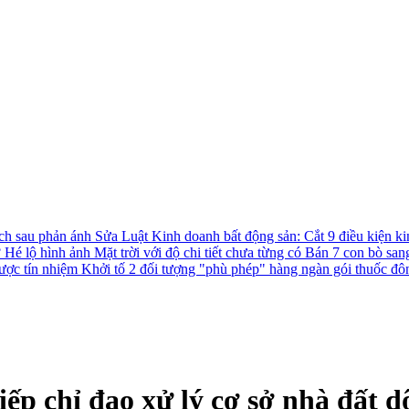
ách sau phản ánh
Sửa Luật Kinh doanh bất động sản: Cắt 9 điều kiện ki
?
Hé lộ hình ảnh Mặt trời với độ chi tiết chưa từng có
Bán 7 con bò san
được tín nhiệm
Khởi tố 2 đối tượng "phù phép" hàng ngàn gói thuốc đô
tiếp chỉ đạo xử lý cơ sở nhà đất 