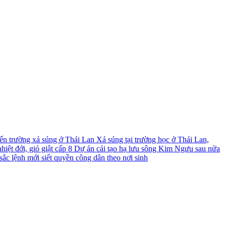
́n trường xả súng ở Thái Lan
Xả súng tại trường học ở Thái Lan,
iệt đới, gió giật cấp 8
Dự án cải tạo hạ lưu sông Kim Ngưu sau nửa
ắc lệnh mới siết quyền công dân theo nơi sinh