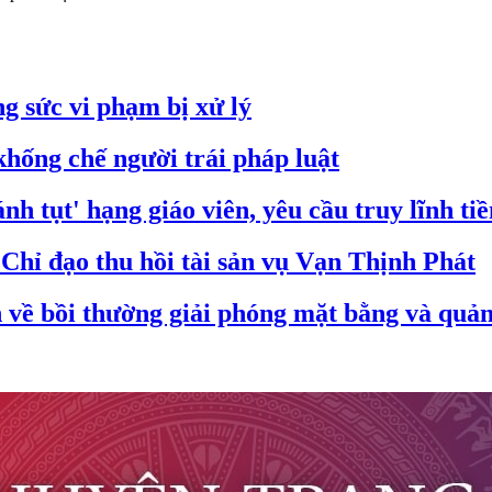
g sức vi phạm bị xử lý
hống chế người trái pháp luật
nh tụt' hạng giáo viên, yêu cầu truy lĩnh ti
hỉ đạo thu hồi tài sản vụ Vạn Thịnh Phát
ề bồi thường giải phóng mặt bằng và quản 