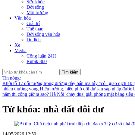
Sức khỏe
Đời sống
Môi trường
Văn hóa
Giải trí
Thể thao
Đời sống văn hóa
Du lịch
Xe
Media
Công luận 24H
Rubik 360
Tìm kiếm
Tin nóng:
Khởi tố 17 đối tượng trong đường dây bán ma túy "cỏ" giao dịch 10 
nhiều thương vong
Hiệu trưởng, hiệu phó dôi dư sau sáp nhập được bố
năm thi công giờ ra sao?
Hà Nội 'chạy đua' giải phóng mặt bằng siê
Từ khóa: nhà đất dôi dư
14/05/2026 12:50