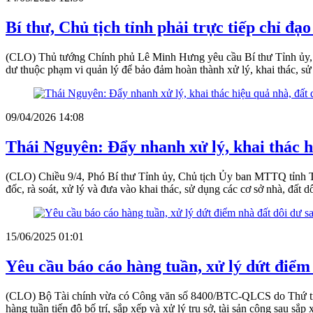
Bí thư, Chủ tịch tỉnh phải trực tiếp chỉ đạo
(CLO) Thủ tướng Chính phủ Lê Minh Hưng yêu cầu Bí thư Tỉnh ủy, Thàn
dư thuộc phạm vi quản lý để bảo đảm hoàn thành xử lý, khai thác, s
09/04/2026 14:08
Thái Nguyên: Đẩy nhanh xử lý, khai thác h
(CLO) Chiều 9/4, Phó Bí thư Tỉnh ủy, Chủ tịch Ủy ban MTTQ tỉnh Th
đốc, rà soát, xử lý và đưa vào khai thác, sử dụng các cơ sở nhà, đất d
15/06/2025 01:01
Yêu cầu báo cáo hàng tuần, xử lý dứt điểm
(CLO) Bộ Tài chính vừa có Công văn số 8400/BTC-QLCS do Thứ trưở
hàng tuần tiến độ bố trí, sắp xếp và xử lý trụ sở, tài sản công sau sắp