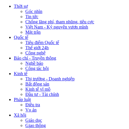
Thời sự
Góc nhìn
Tin tức
Chống lãng phí, tham nhũng, tiêu cực
Việt Nam - Kỷ nguyên vươn mình
Mặt trận
Quốc tế
Tiêu điểm Quốc tế
Thế giới 24h
Công nghệ
Báo chí - Truyền thông
Nghề báo
Công tác hội
Kinh tế
Thị trường - Doanh nghiệp
Bất động sản
Kinh tế vĩ mô
Đầu tư - Tài chính
Pháp luật
Điều tra
Vụ án
Xã hội
Giáo dục
Giao thông