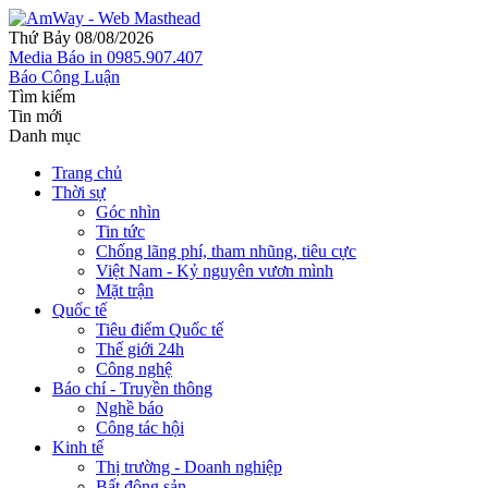
Thứ Bảy 08/08/2026
Media
Báo in
0985.907.407
Báo Công Luận
Tìm kiếm
Tin mới
Danh mục
Trang chủ
Thời sự
Góc nhìn
Tin tức
Chống lãng phí, tham nhũng, tiêu cực
Việt Nam - Kỷ nguyên vươn mình
Mặt trận
Quốc tế
Tiêu điểm Quốc tế
Thế giới 24h
Công nghệ
Báo chí - Truyền thông
Nghề báo
Công tác hội
Kinh tế
Thị trường - Doanh nghiệp
Bất động sản