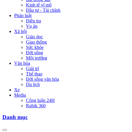
Kinh tế vĩ mô
Đầu tư - Tài chính
Pháp luật
Điều tra
Vụ án
Xã hội
Giáo dục
Giao thông
Sức khỏe
Đời sống
Môi trường
Văn hóa
Giải trí
Thể thao
Đời sống văn hóa
Du lịch
Xe
Media
Công luận 24H
Rubik 360
Danh mục