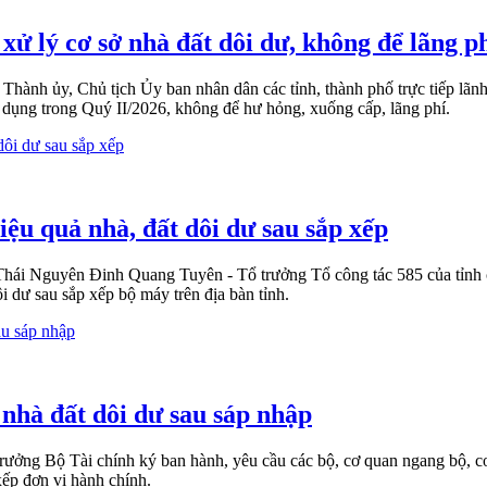
 xử lý cơ sở nhà đất dôi dư, không để lãng p
h ủy, Chủ tịch Ủy ban nhân dân các tỉnh, thành phố trực tiếp lãnh đạo
ử dụng trong Quý II/2026, không để hư hỏng, xuống cấp, lãng phí.
iệu quả nhà, đất dôi dư sau sắp xếp
ái Nguyên Đinh Quang Tuyên - Tổ trưởng Tổ công tác 585 của tỉnh chủ
ôi dư sau sắp xếp bộ máy trên địa bàn tỉnh.
 nhà đất dôi dư sau sáp nhập
ng Bộ Tài chính ký ban hành, yêu cầu các bộ, cơ quan ngang bộ, cơ
 xếp đơn vị hành chính.