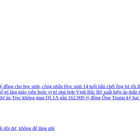
tỷ đồng cho học sinh, công nhân
Học sinh 14 tuổi bắn chết ông bà rồi đê
 trí làm giáo viên hoặc vị trí phù hợp
Vịnh Bắc Bộ xuất hiện áp thấp nh
u dự án Trục không gian QL1A gần 162.000 tỷ đồng
Ông Trump ký hai s