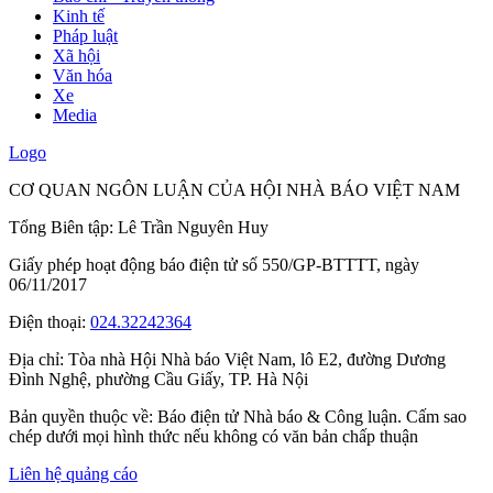
Kinh tế
Pháp luật
Xã hội
Văn hóa
Xe
Media
Logo
CƠ QUAN NGÔN LUẬN CỦA HỘI NHÀ BÁO VIỆT NAM
Tổng Biên tập: Lê Trần Nguyên Huy
Giấy phép hoạt động báo điện tử số 550/GP-BTTTT, ngày
06/11/2017
Điện thoại:
024.32242364
Địa chỉ:
Tòa nhà Hội Nhà báo Việt Nam, lô E2, đường Dương
Đình Nghệ, phường Cầu Giấy, TP. Hà Nội
Bản quyền thuộc về: Báo điện tử Nhà báo & Công luận. Cấm sao
chép dưới mọi hình thức nếu không có văn bản chấp thuận
Liên hệ quảng cáo