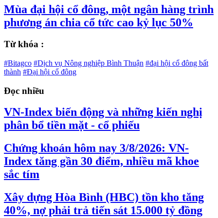
Mùa đại hội cổ đông, một ngân hàng trình
phương án chia cổ tức cao kỷ lục 50%
Từ khóa :
#Bitagco
#Dịch vụ Nông nghiệp Bình Thuận
#đại hội cổ đông bất
thành
#Đại hội cổ đông
Đọc nhiều
VN-Index biến động và những kiến nghị
phân bổ tiền mặt - cổ phiếu
Chứng khoán hôm nay 3/8/2026: VN-
Index tăng gần 30 điểm, nhiều mã khoe
sắc tím
Xây dựng Hòa Bình (HBC) tồn kho tăng
40%, nợ phải trả tiến sát 15.000 tỷ đồng