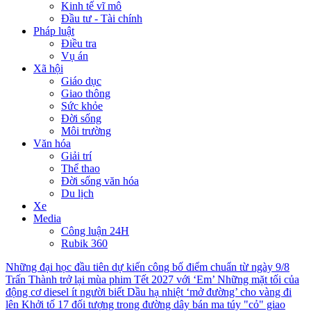
Kinh tế vĩ mô
Đầu tư - Tài chính
Pháp luật
Điều tra
Vụ án
Xã hội
Giáo dục
Giao thông
Sức khỏe
Đời sống
Môi trường
Văn hóa
Giải trí
Thể thao
Đời sống văn hóa
Du lịch
Xe
Media
Công luận 24H
Rubik 360
Những đại học đầu tiên dự kiến công bố điểm chuẩn từ ngày 9/8
Trấn Thành trở lại mùa phim Tết 2027 với ‘Em’
Những mặt tối của
động cơ diesel ít người biết
Dầu hạ nhiệt ‘mở đường’ cho vàng đi
lên
Khởi tố 17 đối tượng trong đường dây bán ma túy "cỏ" giao