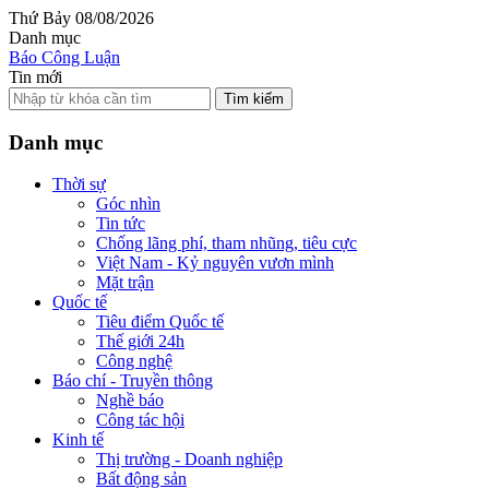
Thứ Bảy 08/08/2026
Danh mục
Báo Công Luận
Tin mới
Tìm kiếm
Danh mục
Thời sự
Góc nhìn
Tin tức
Chống lãng phí, tham nhũng, tiêu cực
Việt Nam - Kỷ nguyên vươn mình
Mặt trận
Quốc tế
Tiêu điểm Quốc tế
Thế giới 24h
Công nghệ
Báo chí - Truyền thông
Nghề báo
Công tác hội
Kinh tế
Thị trường - Doanh nghiệp
Bất động sản