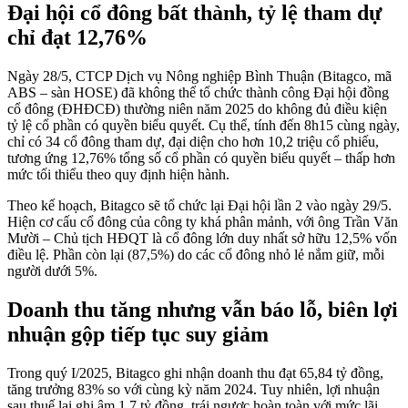
Đại hội cổ đông bất thành, tỷ lệ tham dự
chỉ đạt 12,76%
Ngày 28/5, CTCP Dịch vụ Nông nghiệp Bình Thuận (Bitagco, mã
ABS – sàn HOSE) đã không thể tổ chức thành công Đại hội đồng
cổ đông (ĐHĐCĐ) thường niên năm 2025 do không đủ điều kiện
tỷ lệ cổ phần có quyền biểu quyết. Cụ thể, tính đến 8h15 cùng ngày,
chỉ có 34 cổ đông tham dự, đại diện cho hơn 10,2 triệu cổ phiếu,
tương ứng 12,76% tổng số cổ phần có quyền biểu quyết – thấp hơn
mức tối thiểu theo quy định hiện hành.
Theo kế hoạch, Bitagco sẽ tổ chức lại Đại hội lần 2 vào ngày 29/5.
Hiện cơ cấu cổ đông của công ty khá phân mảnh, với ông Trần Văn
Mười – Chủ tịch HĐQT là cổ đông lớn duy nhất sở hữu 12,5% vốn
điều lệ. Phần còn lại (87,5%) do các cổ đông nhỏ lẻ nắm giữ, mỗi
người dưới 5%.
Doanh thu tăng nhưng vẫn báo lỗ, biên lợi
nhuận gộp tiếp tục suy giảm
Trong quý I/2025, Bitagco ghi nhận doanh thu đạt 65,84 tỷ đồng,
tăng trưởng 83% so với cùng kỳ năm 2024. Tuy nhiên, lợi nhuận
sau thuế lại ghi âm 1,7 tỷ đồng, trái ngược hoàn toàn với mức lãi