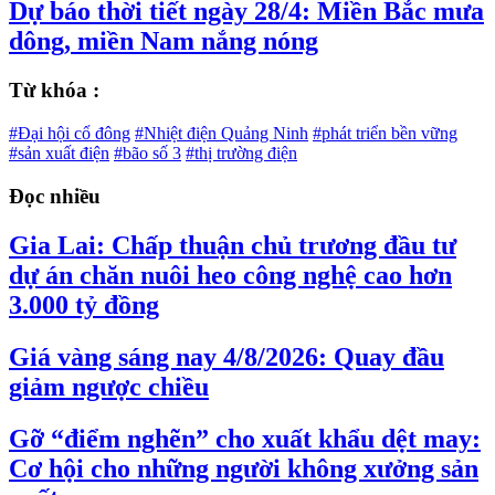
Dự báo thời tiết ngày 28/4: Miền Bắc mưa
dông, miền Nam nắng nóng
Từ khóa :
#Đại hội cổ đông
#Nhiệt điện Quảng Ninh
#phát triển bền vững
#sản xuất điện
#bão số 3
#thị trường điện
Đọc nhiều
Gia Lai: Chấp thuận chủ trương đầu tư
dự án chăn nuôi heo công nghệ cao hơn
3.000 tỷ đồng
Giá vàng sáng nay 4/8/2026: Quay đầu
giảm ngược chiều
Gỡ “điểm nghẽn” cho xuất khẩu dệt may:
Cơ hội cho những người không xưởng sản