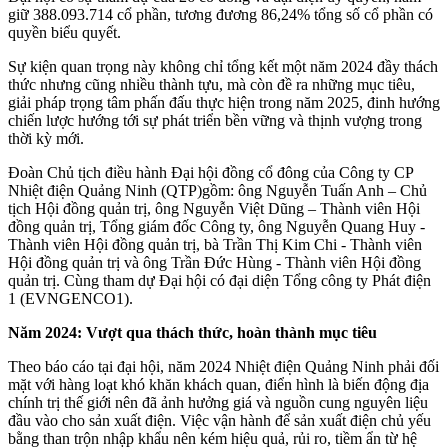
giữ 388.093.714 cổ phần, tương đương 86,24% tổng số cổ phần có
quyền biểu quyết.
Sự kiện quan trọng này không chỉ tổng kết một năm 2024 đầy thách
thức nhưng cũng nhiều thành tựu, mà còn đề ra những mục tiêu,
giải pháp trọng tâm phấn đấu thực hiện trong năm 2025, đinh hướng
chiến lược hướng tới sự phát triển bền vững và thịnh vượng trong
thời kỳ mới.
Đoàn Chủ tịch điều hành Đại hội đồng cổ đông của Công ty CP
Nhiệt điện Quảng Ninh (QTP)gồm: ông Nguyễn Tuấn Anh – Chủ
tịch Hội đồng quản trị, ông Nguyễn Việt Dũng – Thành viên Hội
đồng quản trị, Tổng giám đốc Công ty, ông Nguyễn Quang Huy -
Thành viên Hội đồng quản trị, bà Trần Thị Kim Chi - Thành viên
Hội đồng quản trị và ông Trần Đức Hùng - Thành viên Hội đồng
quản trị. Cùng tham dự Đại hội có đại diện Tổng công ty Phát điện
1 (EVNGENCO1).
Năm 2024: Vượt qua thách thức, hoàn thành mục tiêu
Theo báo cáo tại đại hội, năm 2024 Nhiệt điện Quảng Ninh phải đối
mặt với hàng loạt khó khăn khách quan, điển hình là biến động địa
chính trị thế giới nên đã ảnh hưởng giá và nguồn cung nguyên liệu
đầu vào cho sản xuất điện. Việc vận hành để sản xuất điện chủ yếu
bằng than trộn nhập khẩu nên kém hiệu quả, rủi ro, tiềm ẩn từ hệ