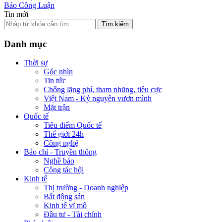
Báo Công Luận
Tin mới
Tìm kiếm
Danh mục
Thời sự
Góc nhìn
Tin tức
Chống lãng phí, tham nhũng, tiêu cực
Việt Nam - Kỷ nguyên vươn mình
Mặt trận
Quốc tế
Tiêu điểm Quốc tế
Thế giới 24h
Công nghệ
Báo chí - Truyền thông
Nghề báo
Công tác hội
Kinh tế
Thị trường - Doanh nghiệp
Bất động sản
Kinh tế vĩ mô
Đầu tư - Tài chính