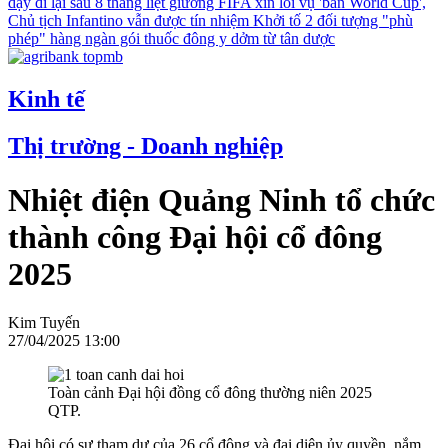
dậy đi lại sau 8 tháng liệt giường
FIFA xin lỗi vụ 'bán World Cup',
Chủ tịch Infantino vẫn được tín nhiệm
Khởi tố 2 đối tượng "phù
phép" hàng ngàn gói thuốc đông y dởm từ tân dược
Kinh tế
Thị trường - Doanh nghiệp
Nhiệt điện Quảng Ninh tổ chức
thành công Đại hội cổ đông
2025
Kim Tuyến
27/04/2025 13:00
Toàn cảnh Đại hội đồng cổ đông thường niên 2025
QTP.
Đại hội có sự tham dự của 26 cổ đông và đại diện ủy quyền, nắm