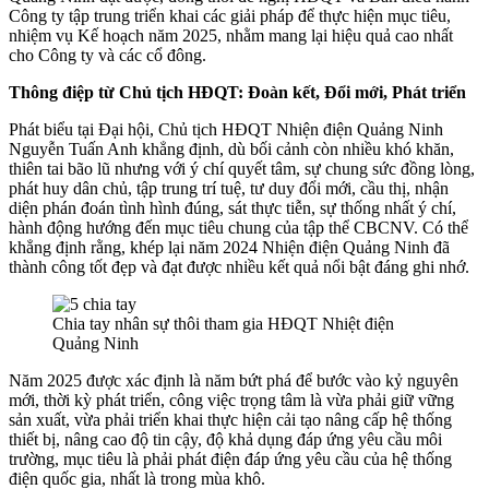
Công ty tập trung triển khai các giải pháp để thực hiện mục tiêu,
nhiệm vụ Kế hoạch năm 2025, nhằm mang lại hiệu quả cao nhất
cho Công ty và các cổ đông.
Thông điệp từ Chủ tịch HĐQT: Đoàn kết, Đổi mới, Phát triển
Phát biểu tại Đại hội, Chủ tịch HĐQT Nhiện điện Quảng Ninh
Nguyễn Tuấn Anh khẳng định, dù bối cảnh còn nhiều khó khăn,
thiên tai bão lũ nhưng với ý chí quyết tâm, sự chung sức đồng lòng,
phát huy dân chủ, tập trung trí tuệ, tư duy đổi mới, cầu thị, nhận
diện phán đoán tình hình đúng, sát thực tiễn, sự thống nhất ý chí,
hành động hướng đến mục tiêu chung của tập thể CBCNV. Có thể
khẳng định rằng, khép lại năm 2024 Nhiện điện Quảng Ninh đã
thành công tốt đẹp và đạt được nhiều kết quả nổi bật đáng ghi nhớ.
Chia tay nhân sự thôi tham gia HĐQT Nhiệt điện
Quảng Ninh
Năm 2025 được xác định là năm bứt phá để bước vào kỷ nguyên
mới, thời kỳ phát triển, công việc trọng tâm là vừa phải giữ vững
sản xuất, vừa phải triển khai thực hiện cải tạo nâng cấp hệ thống
thiết bị, nâng cao độ tin cậy, độ khả dụng đáp ứng yêu cầu môi
trường, mục tiêu là phải phát điện đáp ứng yêu cầu của hệ thống
điện quốc gia, nhất là trong mùa khô.