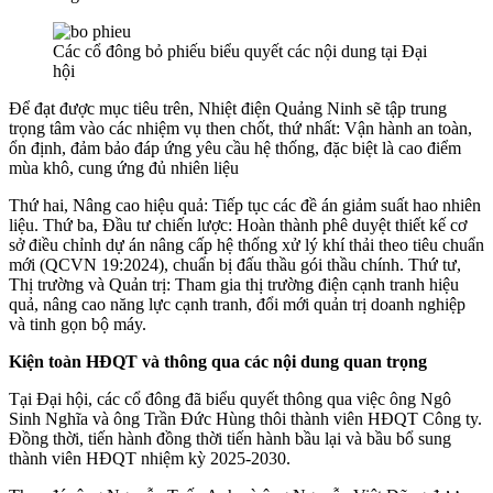
Các cổ đông bỏ phiếu biểu quyết các nội dung tại Đại
hội
Để đạt được mục tiêu trên, Nhiệt điện Quảng Ninh sẽ tập trung
trọng tâm vào các nhiệm vụ then chốt, thứ nhất: Vận hành an toàn,
ổn định, đảm bảo đáp ứng yêu cầu hệ thống, đặc biệt là cao điểm
mùa khô, cung ứng đủ nhiên liệu
Thứ hai, Nâng cao hiệu quả: Tiếp tục các đề án giảm suất hao nhiên
liệu. Thứ ba, Đầu tư chiến lược: Hoàn thành phê duyệt thiết kế cơ
sở điều chỉnh dự án nâng cấp hệ thống xử lý khí thải theo tiêu chuẩn
mới (QCVN 19:2024), chuẩn bị đấu thầu gói thầu chính. Thứ tư,
Thị trường và Quản trị: Tham gia thị trường điện cạnh tranh hiệu
quả, nâng cao năng lực cạnh tranh, đổi mới quản trị doanh nghiệp
và tinh gọn bộ máy.
Kiện toàn HĐQT và thông qua các nội dung quan trọng
Tại Đại hội, các cổ đông đã biểu quyết thông qua việc ông Ngô
Sinh Nghĩa và ông Trần Đức Hùng thôi thành viên HĐQT Công ty.
Đồng thời, tiến hành đồng thời tiến hành bầu lại và bầu bổ sung
thành viên HĐQT nhiệm kỳ 2025-2030.