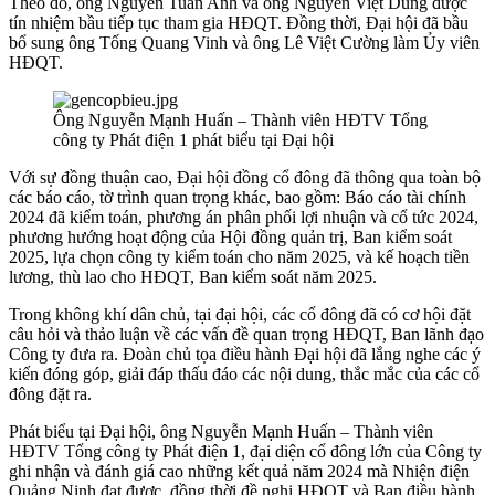
Theo đó, ông Nguyễn Tuấn Anh và ông Nguyễn Việt Dũng được
tín nhiệm bầu tiếp tục tham gia HĐQT. Đồng thời, Đại hội đã bầu
bổ sung ông Tống Quang Vinh và ông Lê Việt Cường làm Ủy viên
HĐQT.
Ông Nguyễn Mạnh Huấn – Thành viên HĐTV Tổng
công ty Phát điện 1 phát biểu tại Đại hội
Với sự đồng thuận cao, Đại hội đồng cổ đông đã thông qua toàn bộ
các báo cáo, tờ trình quan trọng khác, bao gồm: Báo cáo tài chính
2024 đã kiểm toán, phương án phân phối lợi nhuận và cổ tức 2024,
phương hướng hoạt động của Hội đồng quản trị, Ban kiểm soát
2025, lựa chọn công ty kiểm toán cho năm 2025, và kế hoạch tiền
lương, thù lao cho HĐQT, Ban kiểm soát năm 2025.
Trong không khí dân chủ, tại đại hội, các cổ đông đã có cơ hội đặt
câu hỏi và thảo luận về các vấn đề quan trọng HĐQT, Ban lãnh đạo
Công ty đưa ra. Đoàn chủ tọa điều hành Đại hội đã lắng nghe các ý
kiến đóng góp, giải đáp thấu đáo các nội dung, thắc mắc của các cổ
đông đặt ra.
Phát biểu tại Đại hội, ông Nguyễn Mạnh Huấn – Thành viên
HĐTV Tổng công ty Phát điện 1, đại diện cổ đông lớn của Công ty
ghi nhận và đánh giá cao những kết quả năm 2024 mà Nhiện điện
Quảng Ninh đạt được, đồng thời đề nghị HĐQT và Ban điều hành