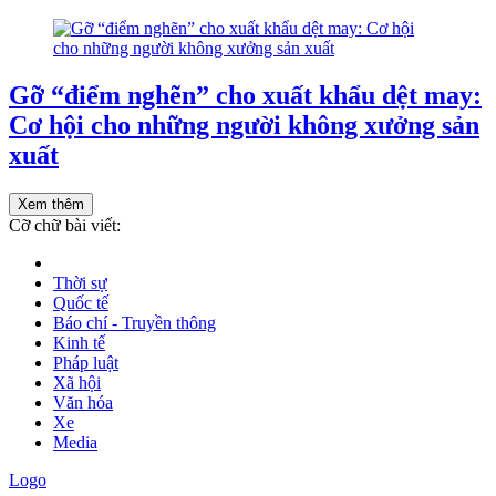
Gỡ “điểm nghẽn” cho xuất khẩu dệt may:
Cơ hội cho những người không xưởng sản
xuất
Xem thêm
Cỡ chữ bài viết:
Thời sự
Quốc tế
Báo chí - Truyền thông
Kinh tế
Pháp luật
Xã hội
Văn hóa
Xe
Media
Logo