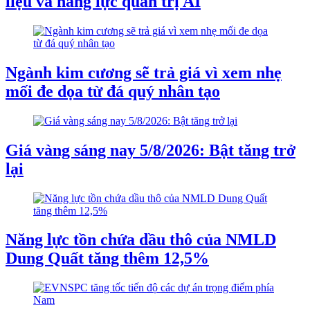
liệu và năng lực quản trị AI
Ngành kim cương sẽ trả giá vì xem nhẹ
mối đe dọa từ đá quý nhân tạo
Giá vàng sáng nay 5/8/2026: Bật tăng trở
lại
Năng lực tồn chứa dầu thô của NMLD
Dung Quất tăng thêm 12,5%