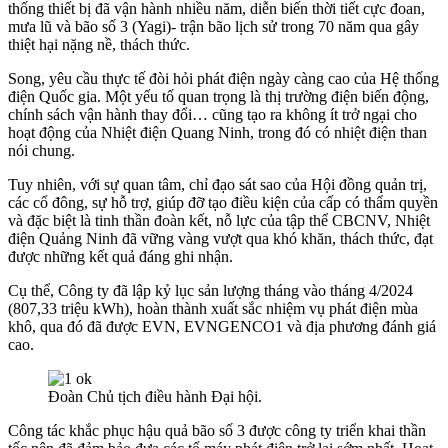
thống thiết bị đã vận hành nhiều năm, diễn biến thời tiết cực đoan,
mưa lũ và bão số 3 (Yagi)- trận bão lịch sử trong 70 năm qua gây
thiệt hại nặng nề, thách thức.
Song, yêu cầu thực tế đòi hỏi phát điện ngày càng cao của Hệ thống
điện Quốc gia. Một yếu tố quan trọng là thị trường điện biến động,
chính sách vận hành thay đổi… cũng tạo ra không ít trở ngại cho
hoạt động của Nhiệt điện Quang Ninh, trong đó có nhiệt điện than
nói chung.
Tuy nhiên, với sự quan tâm, chỉ đạo sát sao của Hội đồng quản trị,
các cổ đông, sự hỗ trợ, giúp đỡ tạo điều kiện của cấp có thẩm quyền
và đặc biệt là tinh thần đoàn kết, nỗ lực của tập thể CBCNV, Nhiệt
điện Quảng Ninh đã vững vàng vượt qua khó khăn, thách thức, đạt
được những kết quả đáng ghi nhận.
Cụ thể, Công ty đã lập kỷ lục sản lượng tháng vào tháng 4/2024
(807,33 triệu kWh), hoàn thành xuất sắc nhiệm vụ phát điện mùa
khô, qua đó đã được EVN, EVNGENCO1 và địa phương đánh giá
cao.
Đoàn Chủ tịch điều hành Đại hội.
Công tác khắc phục hậu quả bão số 3 được công ty triển khai thần