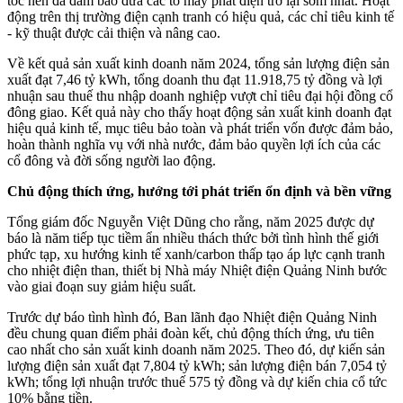
tốc nên đã đảm bảo đưa các tổ máy phát điện trở lại sớm nhất. Hoạt
động trên thị trường điện cạnh tranh có hiệu quả, các chỉ tiêu kinh tế
- kỹ thuật được cải thiện và nâng cao.
Về kết quả sản xuất kinh doanh năm 2024, tổng sản lượng điện sản
xuất đạt 7,46 tỷ kWh, tổng doanh thu đạt 11.918,75 tỷ đồng và lợi
nhuận sau thuế thu nhập doanh nghiệp vượt chỉ tiêu đại hội đồng cổ
đông giao. Kết quả này cho thấy hoạt động sản xuất kinh doanh đạt
hiệu quả kinh tế, mục tiêu bảo toàn và phát triển vốn được đảm bảo,
hoàn thành nghĩa vụ với nhà nước, đảm bảo quyền lợi ích của các
cổ đông và đời sống người lao động.
Chủ động thích ứng, hướng tới phát triển ổn định và bền vững
Tổng giám đốc Nguyễn Việt Dũng cho rằng, năm 2025 được dự
báo là năm tiếp tục tiềm ẩn nhiều thách thức bởi tình hình thế giới
phức tạp, xu hướng kinh tế xanh/carbon thấp tạo áp lực cạnh tranh
cho nhiệt điện than, thiết bị Nhà máy Nhiệt điện Quảng Ninh bước
vào giai đoạn suy giảm hiệu suất.
Trước dự báo tình hình đó, Ban lãnh đạo Nhiệt điện Quảng Ninh
đều chung quan điểm phải đoàn kết, chủ động thích ứng, ưu tiên
cao nhất cho sản xuất kinh doanh năm 2025. Theo đó, dự kiến sản
lượng điện sản xuất đạt 7,804 tỷ kWh; sản lượng điện bán 7,054 tỷ
kWh; tổng lợi nhuận trước thuế 575 tỷ đồng và dự kiến chia cổ tức
10% bằng tiền.