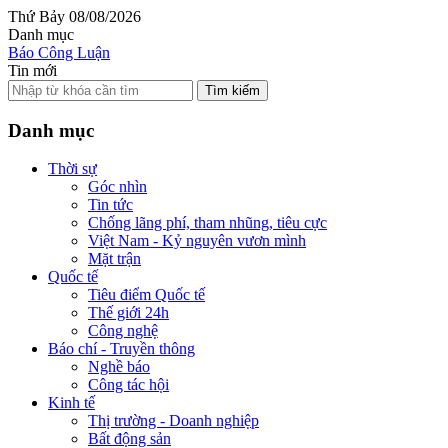
Thứ Bảy 08/08/2026
Danh mục
Báo Công Luận
Tin mới
Tìm kiếm
Danh mục
Thời sự
Góc nhìn
Tin tức
Chống lãng phí, tham nhũng, tiêu cực
Việt Nam - Kỷ nguyên vươn mình
Mặt trận
Quốc tế
Tiêu điểm Quốc tế
Thế giới 24h
Công nghệ
Báo chí - Truyền thông
Nghề báo
Công tác hội
Kinh tế
Thị trường - Doanh nghiệp
Bất động sản