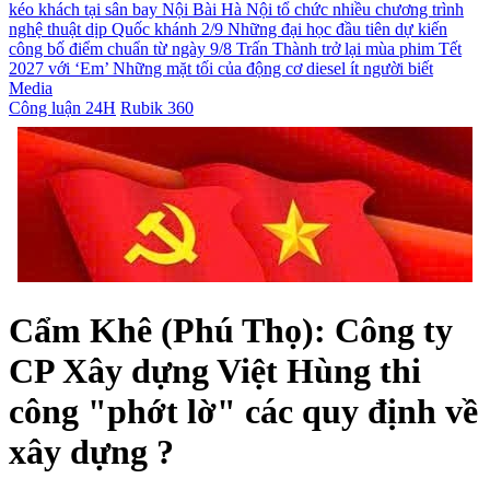
kéo khách tại sân bay Nội Bài
Hà Nội tổ chức nhiều chương trình
nghệ thuật dịp Quốc khánh 2/9
Những đại học đầu tiên dự kiến
công bố điểm chuẩn từ ngày 9/8
Trấn Thành trở lại mùa phim Tết
2027 với ‘Em’
Những mặt tối của động cơ diesel ít người biết
Media
Công luận 24H
Rubik 360
Cẩm Khê (Phú Thọ): Công ty
CP Xây dựng Việt Hùng thi
công "phớt lờ" các quy định về
xây dựng ?