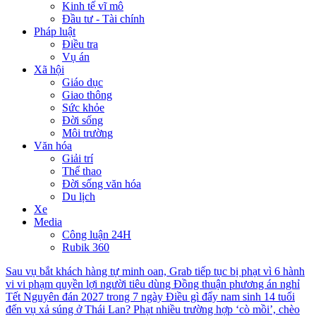
Kinh tế vĩ mô
Đầu tư - Tài chính
Pháp luật
Điều tra
Vụ án
Xã hội
Giáo dục
Giao thông
Sức khỏe
Đời sống
Môi trường
Văn hóa
Giải trí
Thể thao
Đời sống văn hóa
Du lịch
Xe
Media
Công luận 24H
Rubik 360
Sau vụ bắt khách hàng tự minh oan, Grab tiếp tục bị phạt vì 6 hành
vi vi phạm quyền lợi người tiêu dùng
Đồng thuận phương án nghỉ
Tết Nguyên đán 2027 trong 7 ngày
Điều gì đẩy nam sinh 14 tuổi
đến vụ xả súng ở Thái Lan?
Phạt nhiều trường hợp ‘cò mồi’, chèo