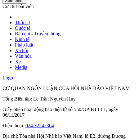
Xem thêm
Cỡ chữ bài viết:
Thời sự
Quốc tế
Báo chí - Truyền thông
Kinh tế
Pháp luật
Xã hội
Văn hóa
Xe
Media
Logo
CƠ QUAN NGÔN LUẬN CỦA HỘI NHÀ BÁO VIỆT NAM
Tổng Biên tập: Lê Trần Nguyên Huy
Giấy phép hoạt động báo điện tử số 550/GP-BTTTT, ngày
06/11/2017
Điện thoại:
024.32242364
Địa chỉ:
Tòa nhà Hội Nhà báo Việt Nam, lô E2, đường Dương