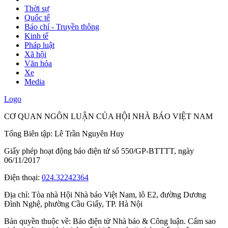
Thời sự
Quốc tế
Báo chí - Truyền thông
Kinh tế
Pháp luật
Xã hội
Văn hóa
Xe
Media
Logo
CƠ QUAN NGÔN LUẬN CỦA HỘI NHÀ BÁO VIỆT NAM
Tổng Biên tập: Lê Trần Nguyên Huy
Giấy phép hoạt động báo điện tử số 550/GP-BTTTT, ngày
06/11/2017
Điện thoại:
024.32242364
Địa chỉ:
Tòa nhà Hội Nhà báo Việt Nam, lô E2, đường Dương
Đình Nghệ, phường Cầu Giấy, TP. Hà Nội
Bản quyền thuộc về: Báo điện tử Nhà báo & Công luận. Cấm sao