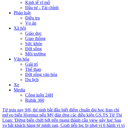
Kinh tế vĩ mô
Đầu tư - Tài chính
Pháp luật
Điều tra
Vụ án
Xã hội
Giáo dục
Giao thông
Sức khỏe
Đời sống
Môi trường
Văn hóa
Giải trí
Thể thao
Đời sống văn hóa
Du lịch
Xe
Media
Công luận 24H
Rubik 360
Từ trưa nay 9/8, thí sinh bắt đầu biết điểm chuẩn đại học
Iran chỉ
mở eo biển Hormuz nếu Mỹ đáp ứng các điều kiện
GS.TS Từ Thị
Loan: 'Đừng biến chửi bới trên mạng thành câu view gây hại'
Sau
vụ bắt khách hàng tự minh oan, Grab tiếp tục bị phạt vì 6 hành vi vi