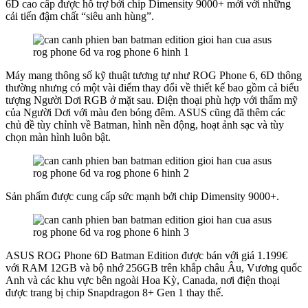
6D cao cấp được hỗ trợ bởi chip Dimensity 9000+ mới với những
cải tiến đậm chất “siêu anh hùng”.
Máy mang thông số kỹ thuật tương tự như ROG Phone 6, 6D thông
thường nhưng có một vài điểm thay đổi về thiết kế bao gồm cả biểu
tượng Người Dơi RGB ở mặt sau. Điện thoại phù hợp với thẩm mỹ
của Người Dơi với màu đen bóng đêm. ASUS cũng đã thêm các
chủ đề tùy chỉnh về Batman, hình nền động, hoạt ảnh sạc và tùy
chọn màn hình luôn bật.
Sản phẩm được cung cấp sức mạnh bởi chip Dimensity 9000+.
ASUS ROG Phone 6D Batman Edition được bán với giá 1.199€
với RAM 12GB và bộ nhớ 256GB trên khắp châu Âu, Vương quốc
Anh và các khu vực bên ngoài Hoa Kỳ, Canada, nơi điện thoại
được trang bị chip Snapdragon 8+ Gen 1 thay thế.