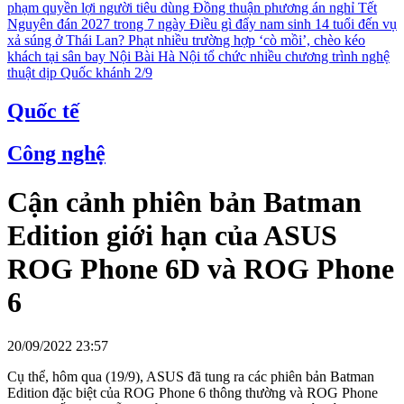
phạm quyền lợi người tiêu dùng
Đồng thuận phương án nghỉ Tết
Nguyên đán 2027 trong 7 ngày
Điều gì đẩy nam sinh 14 tuổi đến vụ
xả súng ở Thái Lan?
Phạt nhiều trường hợp ‘cò mồi’, chèo kéo
khách tại sân bay Nội Bài
Hà Nội tổ chức nhiều chương trình nghệ
thuật dịp Quốc khánh 2/9
Quốc tế
Công nghệ
Cận cảnh phiên bản Batman
Edition giới hạn của ASUS
ROG Phone 6D và ROG Phone
6
20/09/2022 23:57
Cụ thể, hôm qua (19/9), ASUS đã tung ra các phiên bản Batman
Edition đặc biệt của ROG Phone 6 thông thường và ROG Phone