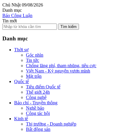
Chủ Nhật 09/08/2026
Danh mục
Báo Công Luận
Tin mới
Tìm kiếm
Danh mục
Thời sự
Góc nhìn
Tin tức
Chống lãng phí, tham nhũng, tiêu cực
Việt Nam - Kỷ nguyên vươn mình
Mặt trận
Quốc tế
Tiêu điểm Quốc tế
Thế giới 24h
Công nghệ
Báo chí - Truyền thông
Nghề báo
Công tác hội
Kinh tế
Thị trường - Doanh nghiệp
Bất động sản