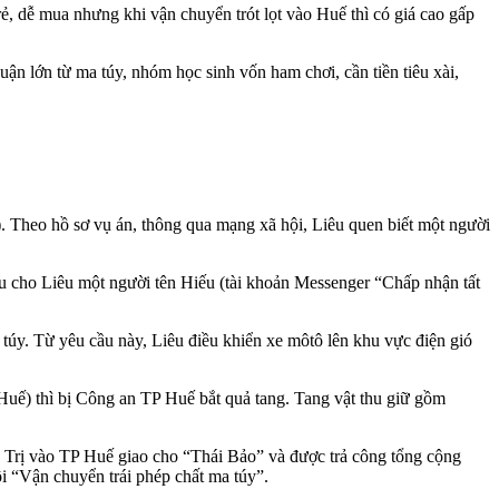
 rẻ, dễ mua nhưng khi vận chuyển trót lọt vào Huế thì có giá cao gấp
ận lớn từ ma túy, nhóm học sinh vốn ham chơi, cần tiền tiêu xài,
Theo hồ sơ vụ án, thông qua mạng xã hội, Liêu quen biết một người
ệu cho Liêu một người tên Hiếu (tài khoản Messenger “Chấp nhận tất
túy. Từ yêu cầu này, Liêu điều khiển xe môtô lên khu vực điện gió
ế) thì bị Công an TP Huế bắt quả tang. Tang vật thu giữ gồm
g Trị vào TP Huế giao cho “Thái Bảo” và được trả công tổng cộng
i “Vận chuyển trái phép chất ma túy”.