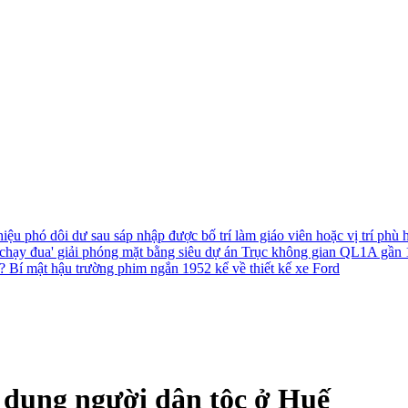
hiệu phó dôi dư sau sáp nhập được bố trí làm giáo viên hoặc vị trí phù
chạy đua' giải phóng mặt bằng siêu dự án Trục không gian QL1A gần
h?
Bí mật hậu trường phim ngắn 1952 kể về thiết kế xe Ford
 dụng người dân tộc ở Huế