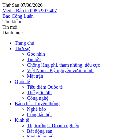
Thứ Sáu 07/08/2026
Media
Báo in
0985.907.407
Báo Công Luận
Tìm kiếm
Tin mới
Danh mục
Trang chủ
Thời sự
Góc nhìn
Tin tức
Chống lãng phí, tham nhũng, tiêu cực
Việt Nam - Kỷ nguyên vươn mình
Mặt trận
Quốc tế
Tiêu điểm Quốc tế
Thế giới 24h
Công nghệ
Báo chí - Truyền thông
Nghề báo
Công tác hội
Kinh tế
Thị trường - Doanh nghiệp
Bất động sản
Kinh tế vĩ mô