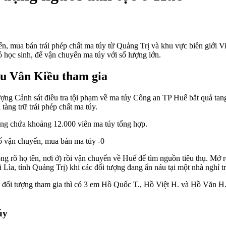
 mua bán trái phép chất ma túy từ Quảng Trị và khu vực biên giới Việt
ó học sinh, để vận chuyển ma túy với số lượng lớn.
ru Vân Kiều tham gia
ng Cảnh sát điều tra tội phạm về ma túy Công an TP Huế bắt quả tan
tàng trữ trái phép chất ma túy.
ong chứa khoảng 12.000 viên ma túy tổng hợp.
 rõ họ tên, nơi ở) rồi vận chuyển về Huế để tìm nguồn tiêu thụ. Mở rộ
 Lìa, tỉnh Quảng Trị) khi các đối tượng đang ẩn náu tại một nhà nghỉ t
 đối tượng tham gia thì có 3 em Hồ Quốc T., Hồ Việt H. và Hồ Văn H.
úy