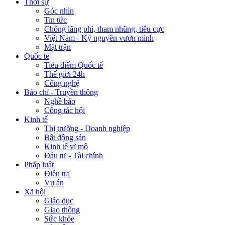
Thời sự
Góc nhìn
Tin tức
Chống lãng phí, tham nhũng, tiêu cực
Việt Nam - Kỷ nguyên vươn mình
Mặt trận
Quốc tế
Tiêu điểm Quốc tế
Thế giới 24h
Công nghệ
Báo chí - Truyền thông
Nghề báo
Công tác hội
Kinh tế
Thị trường - Doanh nghiệp
Bất động sản
Kinh tế vĩ mô
Đầu tư - Tài chính
Pháp luật
Điều tra
Vụ án
Xã hội
Giáo dục
Giao thông
Sức khỏe