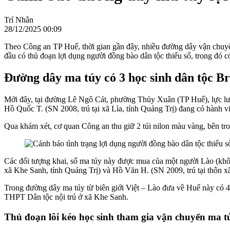
Trí Nhân
28/12/2025 00:09
Theo Công an TP Huế, thời gian gần đây, nhiều đường dây vận chuyển,
đầu có thủ đoạn lợi dụng người đồng bào dân tộc thiểu số, trong đó c
Đường dây ma túy có 3 học sinh dân tộc B
Mới đây, tại đường Lê Ngô Cát, phường Thủy Xuân (TP Huế), lực lượ
Hồ Quốc T. (SN 2008, trú tại xã Lìa, tỉnh Quảng Trị) đang có hành vi 
Qua khám xét, cơ quan Công an thu giữ 2 túi nilon màu vàng, bên tr
Các đối tượng khai, số ma túy này được mua của một người Lào (không
xã Khe Sanh, tỉnh Quảng Trị) và Hồ Văn H. (SN 2009, trú tại thôn xã
Trong đường dây ma túy từ biên giới Việt – Lào đưa về Huế này có 4
THPT Dân tộc nội trú ở xã Khe Sanh.
Thủ đoạn lôi kéo học sinh tham gia vận chuyển ma t