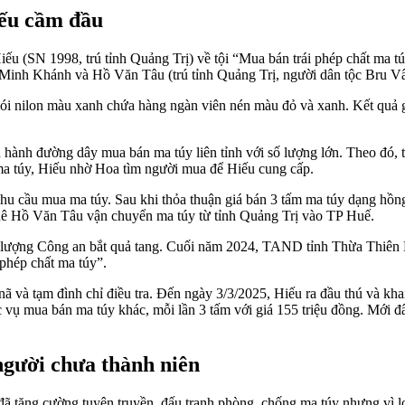
iếu cầm đầu
(SN 1998, trú tỉnh Quảng Trị) về tội “Mua bán trái phép chất ma túy
nh Khánh và Hồ Văn Tâu (trú tỉnh Quảng Trị, người dân tộc Bru Vân 
gói nilon màu xanh chứa hàng ngàn viên nén màu đỏ và xanh. Kết quả g
 hành đường dây mua bán ma túy liên tỉnh với số lượng lớn. Theo đó
 ma túy, Hiếu nhờ Hoa tìm người mua để Hiếu cung cấp.
hu cầu mua ma túy. Sau khi thỏa thuận giá bán 3 tấm ma túy dạng hồng
huê Hồ Văn Tâu vận chuyển ma túy từ tỉnh Quảng Trị vào TP Huế.
c lượng Công an bắt quả tang. Cuối năm 2024, TAND tỉnh Thừa Thiên
phép chất ma túy”.
ã và tạm đình chỉ điều tra. Đến ngày 3/3/2025, Hiếu ra đầu thú và kha
các vụ mua bán ma túy khác, mỗi lần 3 tấm với giá 155 triệu đồng. M
 người chưa thành niên
ã tăng cường tuyên truyền, đấu tranh phòng, chống ma túy nhưng vì lợ