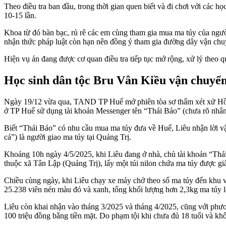
Theo điều tra ban đầu, trong thời gian quen biết và đi chơi với các h
10-15 lần.
Khoa từ đó bàn bạc, rủ rê các em cùng tham gia mua ma túy của người
nhận thức pháp luật còn hạn nên đồng ý tham gia đường dây vận chuy
Hiện vụ án đang được cơ quan điều tra tiếp tục mở rộng, xử lý theo q
Học sinh dân tộc Bru Vân Kiều vận chuyển
Ngày 19/12 vừa qua, TAND TP Huế mở phiên tòa sơ thẩm xét xử Hồ V
ở TP Huế sử dụng tài khoản Messenger tên “Thái Bảo” (chưa rõ nhân t
Biết “Thái Bảo” có nhu cầu mua ma túy đưa về Huế, Liêu nhận lời vận
cả”) là người giao ma túy tại Quảng Trị.
Khoảng 10h ngày 4/5/2025, khi Liêu đang ở nhà, chủ tài khoản “Thái 
thuộc xã Tân Lập (Quảng Trị), lấy một túi nilon chứa ma túy được gi
Chiều cùng ngày, khi Liêu chạy xe máy chở theo số ma túy đến khu
25.238 viên nén màu đỏ và xanh, tổng khối lượng hơn 2,3kg ma túy
Liêu còn khai nhận vào tháng 3/2025 và tháng 4/2025, cũng với phươ
100 triệu đồng bằng tiền mặt. Do phạm tội khi chưa đủ 18 tuổi và kh