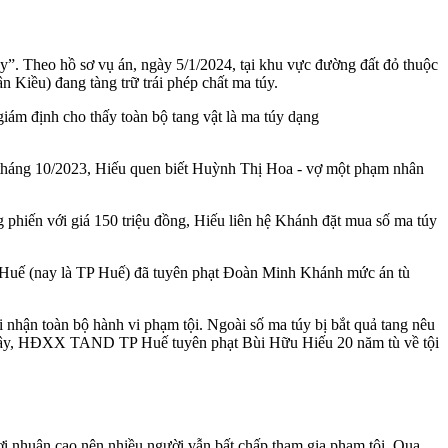
”. Theo hồ sơ vụ án, ngày 5/1/2024, tại khu vực đường đất đỏ thuộc
Kiều) đang tàng trữ trái phép chất ma túy.
iám định cho thấy toàn bộ tang vật là ma túy dạng
, tháng 10/2023, Hiếu quen biết Huỳnh Thị Hoa - vợ một phạm nhân
 phiến với giá 150 triệu đồng, Hiếu liên hệ Khánh đặt mua số ma túy
 Huế (nay là TP Huế) đã tuyên phạt Đoàn Minh Khánh mức án tù
i nhận toàn bộ hành vi phạm tội. Ngoài số ma túy bị bắt quả tang nêu
ới đây, HĐXX TAND TP Huế tuyên phạt Bùi Hữu Hiếu 20 năm tù về tội
i nhuận cao nên nhiều người vẫn bất chấp tham gia phạm tội. Qua