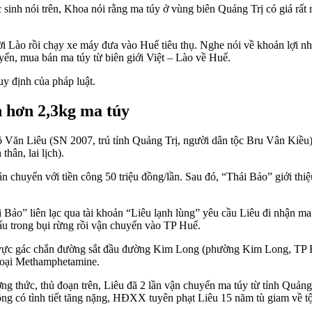
ọc sinh nói trên, Khoa nói rằng ma túy ở vùng biên Quảng Trị có giá rất
 Lào rồi chạy xe máy đưa vào Huế tiêu thụ. Nghe nói về khoản lợi nhu
ển, mua bán ma túy từ biên giới Việt – Lào về Huế.
uy định của pháp luật.
 hơn 2,3kg ma túy
ăn Liêu (SN 2007, trú tỉnh Quảng Trị, người dân tộc Bru Vân Kiều). 
hân, lai lịch).
 chuyển với tiền công 50 triệu đồng/lần. Sau đó, “Thái Bảo” giới thi
Bảo” liên lạc qua tài khoản “Liêu lạnh lùng” yêu cầu Liêu đi nhận ma 
ấu trong bụi rừng rồi vận chuyển vào TP Huế.
 vực gác chắn đường sắt đầu đường Kim Long (phường Kim Long, TP Hu
 loại Methamphetamine.
ng thức, thủ đoạn trên, Liêu đã 2 lần vận chuyển ma túy từ tỉnh Quản
ông có tình tiết tăng nặng, HĐXX tuyên phạt Liêu 15 năm tù giam về tộ