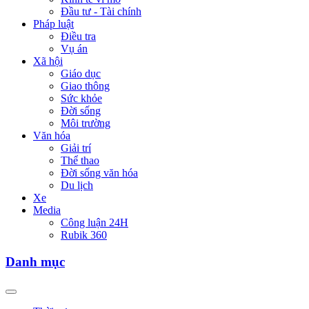
Đầu tư - Tài chính
Pháp luật
Điều tra
Vụ án
Xã hội
Giáo dục
Giao thông
Sức khỏe
Đời sống
Môi trường
Văn hóa
Giải trí
Thể thao
Đời sống văn hóa
Du lịch
Xe
Media
Công luận 24H
Rubik 360
Danh mục