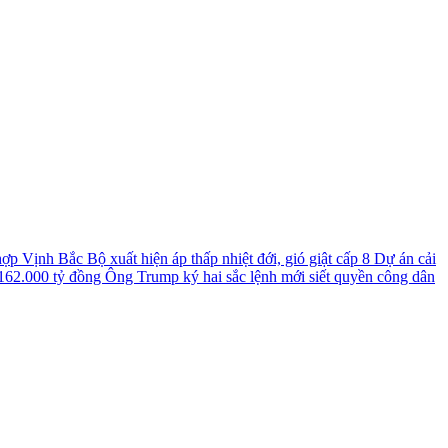
 hợp
Vịnh Bắc Bộ xuất hiện áp thấp nhiệt đới, gió giật cấp 8
Dự án cải
 162.000 tỷ đồng
Ông Trump ký hai sắc lệnh mới siết quyền công dân