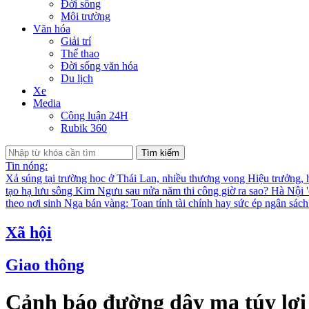
Đời sống
Môi trường
Văn hóa
Giải trí
Thể thao
Đời sống văn hóa
Du lịch
Xe
Media
Công luận 24H
Rubik 360
Tìm kiếm
Tin nóng:
Xả súng tại trường học ở Thái Lan, nhiều thương vong
Hiệu trưởng, 
tạo hạ lưu sông Kim Ngưu sau nửa năm thi công giờ ra sao?
Hà Nội '
theo nơi sinh
Nga bán vàng: Toan tính tài chính hay sức ép ngân sác
Xã hội
Giao thông
Cảnh báo đường dây ma túy lợi