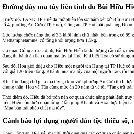
Đường dây ma túy liên tỉnh do Bùi Hữu H
Trước đó, TAND TP Huế đã mở phiên tòa sơ thẩm xét xử Bùi Hữu Hiếu 
tổ 4, phường An Cựu (TP Huế), Công an TP Huế bắt quả tang Đoàn Mi
Lực lượng chức năng thu giữ 3 khối hình chữ nhật, bên trong có 89 
Methamphetamine, có tổng khối lượng hơn 1,5kg.
Cơ quan Công an xác định, Bùi Hữu Hiếu là đối tượng cầm đầu, điều
đang thi hành án liên quan ma túy tại Huế. Khi biết Hoa có sử dụng
Sau đó, Hoa giới thiệu cho Hiếu một người tên Hưng tại TP Huế có n
với giá 120 triệu đồng. Khánh mua ma túy của một người Lào, rồi t
Khi Tâu đang chờ giao ma túy tại khu vực phường An Cựu thì bị lự
chung thân; Hoa và Tâu cùng mức án 20 năm tù về tội “Tàng trữ trái 
Thời điểm đó, Hiếu đã bỏ trốn nên cơ quan chức năng phát lệnh truy n
trên, Hiếu còn thừa nhận từng 2 lần giúp Khánh và Hoa thực hiện 
“Mua bán trái phép chất ma túy”.
Cảnh báo lợi dụng người dân tộc thiểu số,
Theo Công an TP Huế, mặc dù thời gian qua các cơ quan chức năng đ