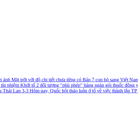
h ảnh Mặt trời với độ chi tiết chưa từng có
Bán 7 con bò sang Việt Nam 
c tín nhiệm
Khởi tố 2 đối tượng "phù phép" hàng ngàn gói thuốc đông 
a Thái Lan 3-3
Hôm nay, Quốc hội thảo luận ở tổ về việc thành lập 