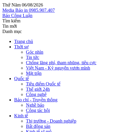
Thứ Năm 06/08/2026
Media
Báo in
0985.907.407
Báo Công Luận
Tìm kiếm
Tin mới
Danh mục
Trang chủ
Thời sự
Góc nhìn
Tin tức
Chống lãng phí, tham nhũng, tiêu cực
Việt Nam - Kỷ nguyên vươn mình
Mặt trận
Quốc tế
Tiêu điểm Quốc tế
Thế giới 24h
Công nghệ
Báo chí - Truyền thông
Nghề báo
Công tác hội
Kinh tế
Thị trường - Doanh nghiệp
Bất động sản
Kinh tế vĩ mô