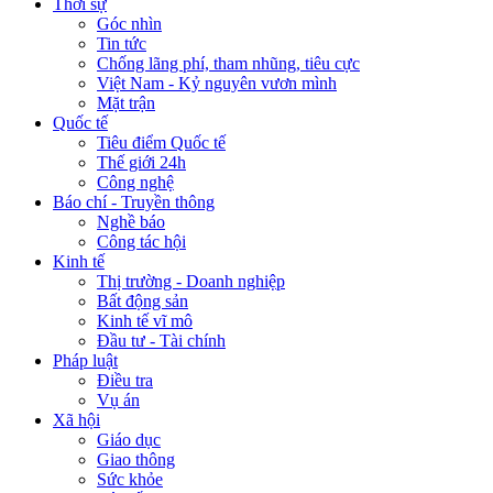
Thời sự
Góc nhìn
Tin tức
Chống lãng phí, tham nhũng, tiêu cực
Việt Nam - Kỷ nguyên vươn mình
Mặt trận
Quốc tế
Tiêu điểm Quốc tế
Thế giới 24h
Công nghệ
Báo chí - Truyền thông
Nghề báo
Công tác hội
Kinh tế
Thị trường - Doanh nghiệp
Bất động sản
Kinh tế vĩ mô
Đầu tư - Tài chính
Pháp luật
Điều tra
Vụ án
Xã hội
Giáo dục
Giao thông
Sức khỏe