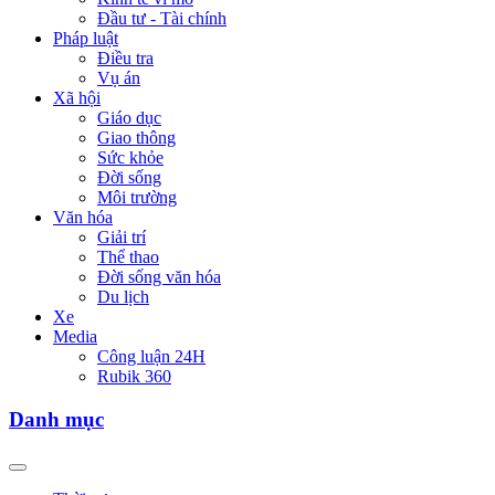
Đầu tư - Tài chính
Pháp luật
Điều tra
Vụ án
Xã hội
Giáo dục
Giao thông
Sức khỏe
Đời sống
Môi trường
Văn hóa
Giải trí
Thể thao
Đời sống văn hóa
Du lịch
Xe
Media
Công luận 24H
Rubik 360
Danh mục