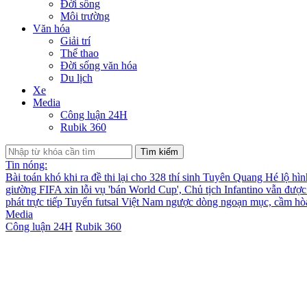
Đời sống
Môi trường
Văn hóa
Giải trí
Thể thao
Đời sống văn hóa
Du lịch
Xe
Media
Công luận 24H
Rubik 360
Tìm kiếm
Tin nóng:
Bài toán khó khi ra đề thi lại cho 328 thí sinh Tuyên Quang
Hé lộ hìn
giường
FIFA xin lỗi vụ 'bán World Cup', Chủ tịch Infantino vẫn đượ
phát trực tiếp
Tuyển futsal Việt Nam ngược dòng ngoạn mục, cầm hò
Media
Công luận 24H
Rubik 360