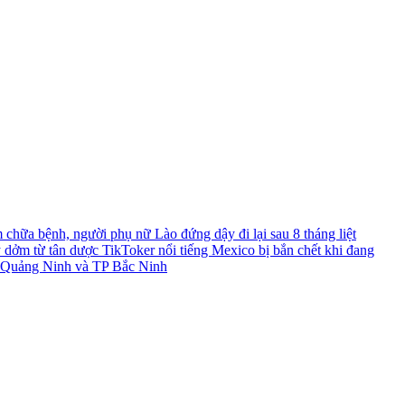
chữa bệnh, người phụ nữ Lào đứng dậy đi lại sau 8 tháng liệt
y dởm từ tân dược
TikToker nổi tiếng Mexico bị bắn chết khi đang
TP Quảng Ninh và TP Bắc Ninh