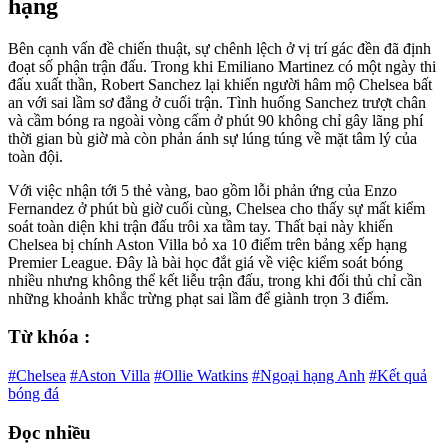
hạng
Bên cạnh vấn đề chiến thuật, sự chênh lệch ở vị trí gác đền đã định
đoạt số phận trận đấu. Trong khi Emiliano Martinez có một ngày thi
đấu xuất thần, Robert Sanchez lại khiến người hâm mộ Chelsea bất
an với sai lầm sơ đẳng ở cuối trận. Tình huống Sanchez trượt chân
và cầm bóng ra ngoài vòng cấm ở phút 90 không chỉ gây lãng phí
thời gian bù giờ mà còn phản ánh sự lúng túng về mặt tâm lý của
toàn đội.
Với việc nhận tới 5 thẻ vàng, bao gồm lỗi phản ứng của Enzo
Fernandez ở phút bù giờ cuối cùng, Chelsea cho thấy sự mất kiểm
soát toàn diện khi trận đấu trôi xa tầm tay. Thất bại này khiến
Chelsea bị chính Aston Villa bỏ xa 10 điểm trên bảng xếp hạng
Premier League. Đây là bài học đắt giá về việc kiểm soát bóng
nhiều nhưng không thể kết liễu trận đấu, trong khi đối thủ chỉ cần
những khoảnh khắc trừng phạt sai lầm để giành trọn 3 điểm.
Từ khóa :
#Chelsea
#Aston Villa
#Ollie Watkins
#Ngoại hạng Anh
#Kết quả
bóng đá
Đọc nhiều