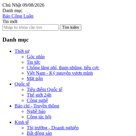
Chủ Nhật 09/08/2026
Danh mục
Báo Công Luận
Tin mới
Tìm kiếm
Danh mục
Thời sự
Góc nhìn
Tin tức
Chống lãng phí, tham nhũng, tiêu cực
Việt Nam - Kỷ nguyên vươn mình
Mặt trận
Quốc tế
Tiêu điểm Quốc tế
Thế giới 24h
Công nghệ
Báo chí - Truyền thông
Nghề báo
Công tác hội
Kinh tế
Thị trường - Doanh nghiệp
Bất động sản