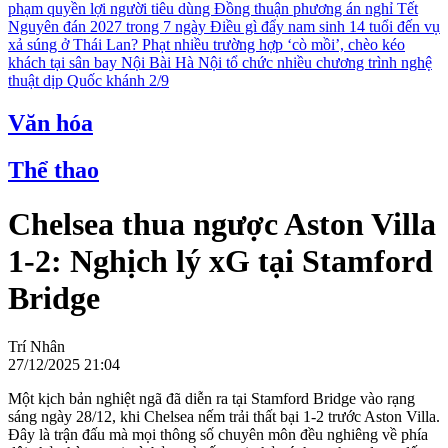
phạm quyền lợi người tiêu dùng
Đồng thuận phương án nghỉ Tết
Nguyên đán 2027 trong 7 ngày
Điều gì đẩy nam sinh 14 tuổi đến vụ
xả súng ở Thái Lan?
Phạt nhiều trường hợp ‘cò mồi’, chèo kéo
khách tại sân bay Nội Bài
Hà Nội tổ chức nhiều chương trình nghệ
thuật dịp Quốc khánh 2/9
Văn hóa
Thể thao
Chelsea thua ngược Aston Villa
1-2: Nghịch lý xG tại Stamford
Bridge
Trí Nhân
27/12/2025 21:04
Một kịch bản nghiệt ngã đã diễn ra tại Stamford Bridge vào rạng
sáng ngày 28/12, khi Chelsea nếm trải thất bại 1-2 trước Aston Villa.
Đây là trận đấu mà mọi thông số chuyên môn đều nghiêng về phía