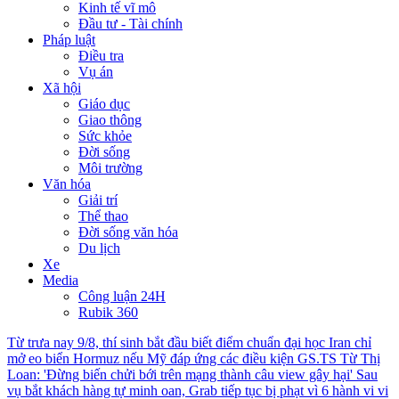
Kinh tế vĩ mô
Đầu tư - Tài chính
Pháp luật
Điều tra
Vụ án
Xã hội
Giáo dục
Giao thông
Sức khỏe
Đời sống
Môi trường
Văn hóa
Giải trí
Thể thao
Đời sống văn hóa
Du lịch
Xe
Media
Công luận 24H
Rubik 360
Từ trưa nay 9/8, thí sinh bắt đầu biết điểm chuẩn đại học
Iran chỉ
mở eo biển Hormuz nếu Mỹ đáp ứng các điều kiện
GS.TS Từ Thị
Loan: 'Đừng biến chửi bới trên mạng thành câu view gây hại'
Sau
vụ bắt khách hàng tự minh oan, Grab tiếp tục bị phạt vì 6 hành vi vi