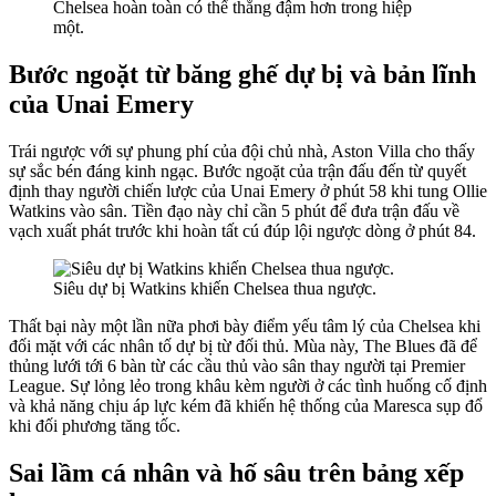
Chelsea hoàn toàn có thể thắng đậm hơn trong hiệp
một.
Bước ngoặt từ băng ghế dự bị và bản lĩnh
của Unai Emery
Trái ngược với sự phung phí của đội chủ nhà, Aston Villa cho thấy
sự sắc bén đáng kinh ngạc. Bước ngoặt của trận đấu đến từ quyết
định thay người chiến lược của Unai Emery ở phút 58 khi tung Ollie
Watkins vào sân. Tiền đạo này chỉ cần 5 phút để đưa trận đấu về
vạch xuất phát trước khi hoàn tất cú đúp lội ngược dòng ở phút 84.
Siêu dự bị Watkins khiến Chelsea thua ngược.
Thất bại này một lần nữa phơi bày điểm yếu tâm lý của Chelsea khi
đối mặt với các nhân tố dự bị từ đối thủ. Mùa này, The Blues đã để
thủng lưới tới 6 bàn từ các cầu thủ vào sân thay người tại Premier
League. Sự lỏng lẻo trong khâu kèm người ở các tình huống cố định
và khả năng chịu áp lực kém đã khiến hệ thống của Maresca sụp đổ
khi đối phương tăng tốc.
Sai lầm cá nhân và hố sâu trên bảng xếp