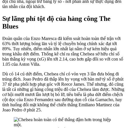
đội chủ nhà, ngoại trừ bảng tỷ số - nơi phản ánh sự thực dụng đến
tàn nhẫn của đội khách.
Sự lãng phí tột độ của hàng công The
Blues
Đoàn quân của Enzo Maresca đã kiểm soát hoàn toàn thế trận với
63% thời lượng bóng lăn và tỷ lệ chuyền bóng chính xác đạt tới
89%. Tuy nhiên, điểm nhấn lớn nhất lại nằm ở sự kém hiệu quả
trong khâu dứt điểm. Thống kê chỉ ra rằng Chelsea sở hữu chỉ số
bàn thắng kỳ vọng (xG) lên tới 2.14, cao hơn gấp đôi so với con số
1.05 của Aston Villa.
Dù có 14 cú dứt điểm, Chelsea chỉ có vỏn vẹn 3 lần đưa bóng đi
trúng đích. Joao Pedro đã thắp lên hy vọng với bàn mở tỷ số ở phút
37 từ pha phối hợp phạt góc với Reece James. Thế nhưng, đó cũng
là tất cả những gì hàng công triệu đô của Chelsea làm được. Những
cơ hội mười mươi lần lượt bị bỏ lỡ, tiêu biểu là pha dứt điểm chệch
cột dọc của Enzo Fernandez sau đường dọn cỗ của Garnacho, hay
tình huống đối mặt không thể chiến thắng Emiliano Martinez của
Joao Pedro ở phút 25.