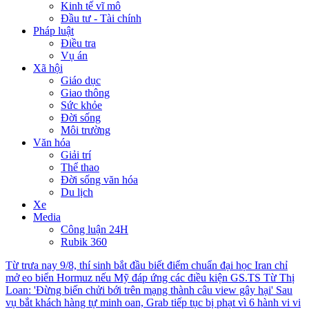
Kinh tế vĩ mô
Đầu tư - Tài chính
Pháp luật
Điều tra
Vụ án
Xã hội
Giáo dục
Giao thông
Sức khỏe
Đời sống
Môi trường
Văn hóa
Giải trí
Thể thao
Đời sống văn hóa
Du lịch
Xe
Media
Công luận 24H
Rubik 360
Từ trưa nay 9/8, thí sinh bắt đầu biết điểm chuẩn đại học
Iran chỉ
mở eo biển Hormuz nếu Mỹ đáp ứng các điều kiện
GS.TS Từ Thị
Loan: 'Đừng biến chửi bới trên mạng thành câu view gây hại'
Sau
vụ bắt khách hàng tự minh oan, Grab tiếp tục bị phạt vì 6 hành vi vi