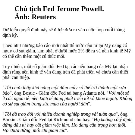
Chủ tịch Fed Jerome Powell.
Ảnh: Reuters
Dự kiến quyết định này sẽ được đưa ra vào cuộc họp cuối tháng
định kỳ.
Theo như những báo cáo mới nhất thì mức đầu tư tại Mỹ đang có
nguy cơ sụt giảm, lạm phát ở dưới mức 2% đề ra và nền kinh tế Mỹ
có thể cần thêm một cú thúc mới.
Tuy nhiên, một số giám đốc Fed tại các tiểu bang của Mỹ lại nhận
định rằng nền kinh tế vẫn đang trên đà phát triển và chưa cần thiết
phải can thiệp.
"
Tôi chưa thấy khả năng một đám mây có thể trở thành một cơn
bão
", ông Bostic - Giám đốc Fed tại bang Atlanta nói. "
Với một số
ít các ngoại lệ, nền kinh tế đang phát triển tốt và khỏe mạnh. Không
có sự sụt giảm trong sức mua của người dân
".
"
Tôi đã trao đổi với nhiều doanh nghiệp trong vài tuần qua
", ông
Barkin - Giám đốc Fed tại Richmond cho hay. "
Họ không có ý định
dừng đầu tư hay cắt giảm việc làm. Họ đang cẩn trọng hơn thôi.
Họ chưa dừng, mới chỉ giảm tốc
".