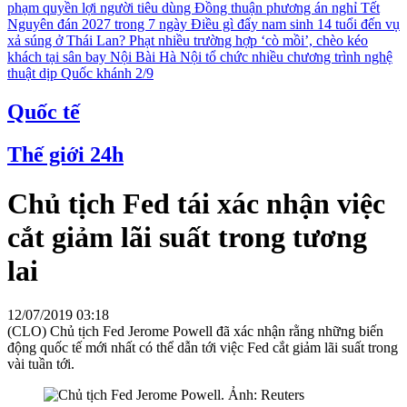
phạm quyền lợi người tiêu dùng
Đồng thuận phương án nghỉ Tết
Nguyên đán 2027 trong 7 ngày
Điều gì đẩy nam sinh 14 tuổi đến vụ
xả súng ở Thái Lan?
Phạt nhiều trường hợp ‘cò mồi’, chèo kéo
khách tại sân bay Nội Bài
Hà Nội tổ chức nhiều chương trình nghệ
thuật dịp Quốc khánh 2/9
Quốc tế
Thế giới 24h
Chủ tịch Fed tái xác nhận việc
cắt giảm lãi suất trong tương
lai
12/07/2019 03:18
(CLO) Chủ tịch Fed Jerome Powell đã xác nhận rằng những biến
động quốc tế mới nhất có thể dẫn tới việc Fed cắt giảm lãi suất trong
vài tuần tới.