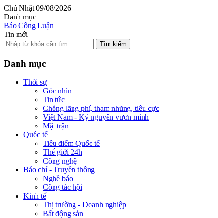
Chủ Nhật 09/08/2026
Danh mục
Báo Công Luận
Tin mới
Tìm kiếm
Danh mục
Thời sự
Góc nhìn
Tin tức
Chống lãng phí, tham nhũng, tiêu cực
Việt Nam - Kỷ nguyên vươn mình
Mặt trận
Quốc tế
Tiêu điểm Quốc tế
Thế giới 24h
Công nghệ
Báo chí - Truyền thông
Nghề báo
Công tác hội
Kinh tế
Thị trường - Doanh nghiệp
Bất động sản