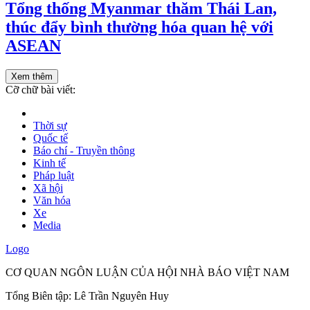
Tổng thống Myanmar thăm Thái Lan,
thúc đẩy bình thường hóa quan hệ với
ASEAN
Xem thêm
Cỡ chữ bài viết:
Thời sự
Quốc tế
Báo chí - Truyền thông
Kinh tế
Pháp luật
Xã hội
Văn hóa
Xe
Media
Logo
CƠ QUAN NGÔN LUẬN CỦA HỘI NHÀ BÁO VIỆT NAM
Tổng Biên tập: Lê Trần Nguyên Huy