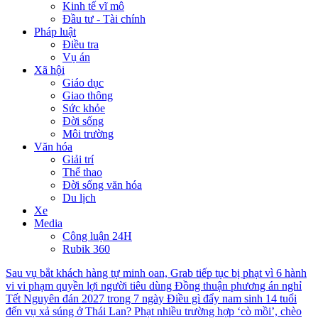
Kinh tế vĩ mô
Đầu tư - Tài chính
Pháp luật
Điều tra
Vụ án
Xã hội
Giáo dục
Giao thông
Sức khỏe
Đời sống
Môi trường
Văn hóa
Giải trí
Thể thao
Đời sống văn hóa
Du lịch
Xe
Media
Công luận 24H
Rubik 360
Sau vụ bắt khách hàng tự minh oan, Grab tiếp tục bị phạt vì 6 hành
vi vi phạm quyền lợi người tiêu dùng
Đồng thuận phương án nghỉ
Tết Nguyên đán 2027 trong 7 ngày
Điều gì đẩy nam sinh 14 tuổi
đến vụ xả súng ở Thái Lan?
Phạt nhiều trường hợp ‘cò mồi’, chèo