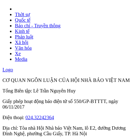
Thời sự
Quốc tế
Báo chí - Truyền thông
Kinh tế
Pháp luật
Xã hội
Văn hóa
Xe
Media
Logo
CƠ QUAN NGÔN LUẬN CỦA HỘI NHÀ BÁO VIỆT NAM
Tổng Biên tập: Lê Trần Nguyên Huy
Giấy phép hoạt động báo điện tử số 550/GP-BTTTT, ngày
06/11/2017
Điện thoại:
024.32242364
Địa chỉ:
Tòa nhà Hội Nhà báo Việt Nam, lô E2, đường Dương
Đình Nghệ, phường Cầu Giấy, TP. Hà Nội