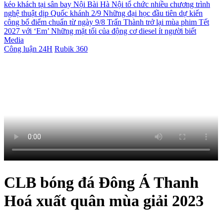
kéo khách tại sân bay Nội Bài
Hà Nội tổ chức nhiều chương trình
nghệ thuật dịp Quốc khánh 2/9
Những đại học đầu tiên dự kiến
công bố điểm chuẩn từ ngày 9/8
Trấn Thành trở lại mùa phim Tết
2027 với ‘Em’
Những mặt tối của động cơ diesel ít người biết
Media
Công luận 24H
Rubik 360
CLB bóng đá Đông Á Thanh
Hoá xuất quân mùa giải 2023