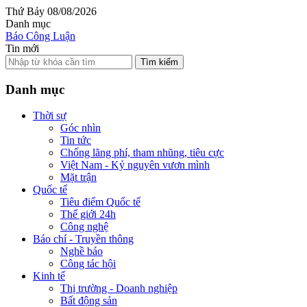
Thứ Bảy 08/08/2026
Danh mục
Báo Công Luận
Tin mới
Tìm kiếm
Danh mục
Thời sự
Góc nhìn
Tin tức
Chống lãng phí, tham nhũng, tiêu cực
Việt Nam - Kỷ nguyên vươn mình
Mặt trận
Quốc tế
Tiêu điểm Quốc tế
Thế giới 24h
Công nghệ
Báo chí - Truyền thông
Nghề báo
Công tác hội
Kinh tế
Thị trường - Doanh nghiệp
Bất động sản