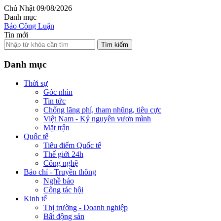
Chủ Nhật 09/08/2026
Danh mục
Báo Công Luận
Tin mới
Tìm kiếm
Danh mục
Thời sự
Góc nhìn
Tin tức
Chống lãng phí, tham nhũng, tiêu cực
Việt Nam - Kỷ nguyên vươn mình
Mặt trận
Quốc tế
Tiêu điểm Quốc tế
Thế giới 24h
Công nghệ
Báo chí - Truyền thông
Nghề báo
Công tác hội
Kinh tế
Thị trường - Doanh nghiệp
Bất động sản