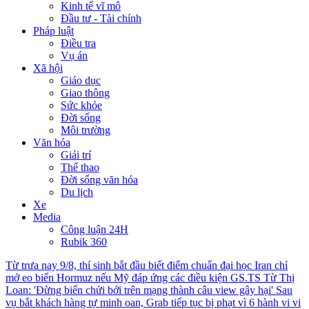
Kinh tế vĩ mô
Đầu tư - Tài chính
Pháp luật
Điều tra
Vụ án
Xã hội
Giáo dục
Giao thông
Sức khỏe
Đời sống
Môi trường
Văn hóa
Giải trí
Thể thao
Đời sống văn hóa
Du lịch
Xe
Media
Công luận 24H
Rubik 360
Từ trưa nay 9/8, thí sinh bắt đầu biết điểm chuẩn đại học
Iran chỉ
mở eo biển Hormuz nếu Mỹ đáp ứng các điều kiện
GS.TS Từ Thị
Loan: 'Đừng biến chửi bới trên mạng thành câu view gây hại'
Sau
vụ bắt khách hàng tự minh oan, Grab tiếp tục bị phạt vì 6 hành vi vi