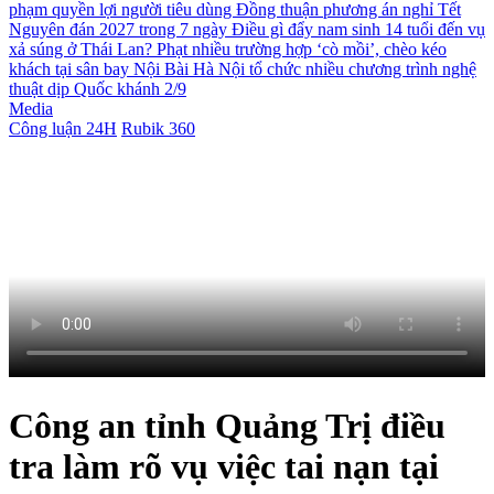
phạm quyền lợi người tiêu dùng
Đồng thuận phương án nghỉ Tết
Nguyên đán 2027 trong 7 ngày
Điều gì đẩy nam sinh 14 tuổi đến vụ
xả súng ở Thái Lan?
Phạt nhiều trường hợp ‘cò mồi’, chèo kéo
khách tại sân bay Nội Bài
Hà Nội tổ chức nhiều chương trình nghệ
thuật dịp Quốc khánh 2/9
Media
Công luận 24H
Rubik 360
Công an tỉnh Quảng Trị điều
tra làm rõ vụ việc tai nạn tại