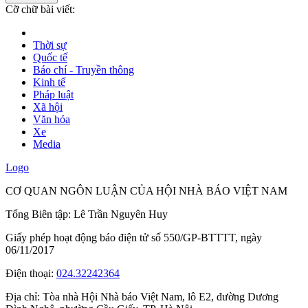
Cỡ chữ bài viết:
Thời sự
Quốc tế
Báo chí - Truyền thông
Kinh tế
Pháp luật
Xã hội
Văn hóa
Xe
Media
Logo
CƠ QUAN NGÔN LUẬN CỦA HỘI NHÀ BÁO VIỆT NAM
Tổng Biên tập: Lê Trần Nguyên Huy
Giấy phép hoạt động báo điện tử số 550/GP-BTTTT, ngày
06/11/2017
Điện thoại:
024.32242364
Địa chỉ:
Tòa nhà Hội Nhà báo Việt Nam, lô E2, đường Dương