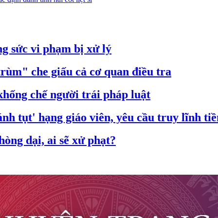
g sức vi phạm bị xử lý
trùm" che giấu cả cơ quan điều tra
hống chế người trái pháp luật
nh tụt' hạng giáo viên, yêu cầu truy lĩnh ti
òng dại, ai sẽ xử phạt?