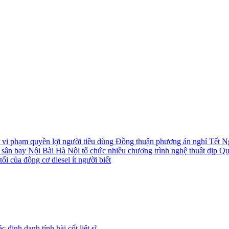
i vi phạm quyền lợi người tiêu dùng
Đồng thuận phương án nghỉ Tết N
i sân bay Nội Bài
Hà Nội tổ chức nhiều chương trình nghệ thuật dịp Q
ối của động cơ diesel ít người biết
định danh tính hài cốt liệt sĩ