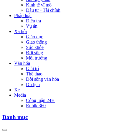
Kinh tế vĩ mô
Đầu tư - Tài chính
Pháp luật
Điều tra
Vụ án
Xã hội
Giáo dục
Giao thông
Sức khỏe
Đời sống
Môi trường
Văn hóa
Giải trí
Thể thao
Đời sống văn hóa
Du lịch
Xe
Media
Công luận 24H
Rubik 360
Danh mục