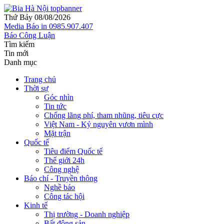
Thứ Bảy 08/08/2026
Media
Báo in
0985.907.407
Báo Công Luận
Tìm kiếm
Tin mới
Danh mục
Trang chủ
Thời sự
Góc nhìn
Tin tức
Chống lãng phí, tham nhũng, tiêu cực
Việt Nam - Kỷ nguyên vươn mình
Mặt trận
Quốc tế
Tiêu điểm Quốc tế
Thế giới 24h
Công nghệ
Báo chí - Truyền thông
Nghề báo
Công tác hội
Kinh tế
Thị trường - Doanh nghiệp
Bất động sản