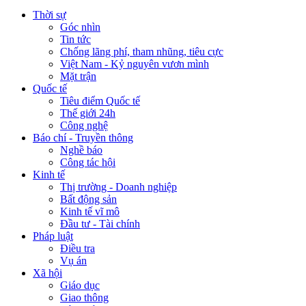
Thời sự
Góc nhìn
Tin tức
Chống lãng phí, tham nhũng, tiêu cực
Việt Nam - Kỷ nguyên vươn mình
Mặt trận
Quốc tế
Tiêu điểm Quốc tế
Thế giới 24h
Công nghệ
Báo chí - Truyền thông
Nghề báo
Công tác hội
Kinh tế
Thị trường - Doanh nghiệp
Bất động sản
Kinh tế vĩ mô
Đầu tư - Tài chính
Pháp luật
Điều tra
Vụ án
Xã hội
Giáo dục
Giao thông