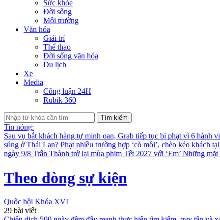
Sức khỏe
Đời sống
Môi trường
Văn hóa
Giải trí
Thể thao
Đời sống văn hóa
Du lịch
Xe
Media
Công luận 24H
Rubik 360
Tìm kiếm
Tin nóng:
Sau vụ bắt khách hàng tự minh oan, Grab tiếp tục bị phạt vì 6 hành v
súng ở Thái Lan?
Phạt nhiều trường hợp ‘cò mồi’, chèo kéo khách tạ
ngày 9/8
Trấn Thành trở lại mùa phim Tết 2027 với ‘Em’
Những mặt t
Theo dòng sự kiện
Quốc hội Khóa XVI
29
bài viết
Chiến dịch 500 ngày đêm đẩy mạnh thực hiện tìm kiếm, quy tập và xác 