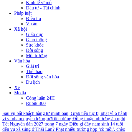
Kinh tế vĩ mô
Đầu tư - Tài chính
Pháp luật
Điều tra
Vụ án
Xã hội
Giáo dục
Giao thông
Sức khỏe
Đời sống
Môi trường
Văn hóa
Giải trí
Thể thao
Đời sống văn hóa
Du lịch
Xe
Media
Công luận 24H
Rubik 360
Sau vụ bắt khách hàng tự minh oan, Grab tiếp tục bị phạt vì 6 hành
vi vi phạm quyền lợi người tiêu dùng
Đồng thuận phương án nghỉ
Tết Nguyên đán 2027 trong 7 ngày
Điều gì đẩy nam sinh 14 tuổi
đến vụ xả súng ở Thái Lan?
Phạt nhiều trường hợp ‘cò mồi’, chèo