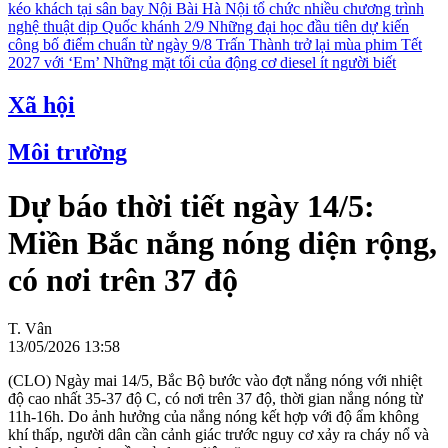
kéo khách tại sân bay Nội Bài
Hà Nội tổ chức nhiều chương trình
nghệ thuật dịp Quốc khánh 2/9
Những đại học đầu tiên dự kiến
công bố điểm chuẩn từ ngày 9/8
Trấn Thành trở lại mùa phim Tết
2027 với ‘Em’
Những mặt tối của động cơ diesel ít người biết
Xã hội
Môi trường
Dự báo thời tiết ngày 14/5:
Miền Bắc nắng nóng diện rộng,
có nơi trên 37 độ
T. Vân
13/05/2026 13:58
(CLO) Ngày mai 14/5, Bắc Bộ bước vào đợt nắng nóng với nhiệt
độ cao nhất 35-37 độ C, có nơi trên 37 độ, thời gian nắng nóng từ
11h-16h. Do ảnh hưởng của nắng nóng kết hợp với độ ẩm không
khí thấp, người dân cần cảnh giác trước nguy cơ xảy ra cháy nổ và