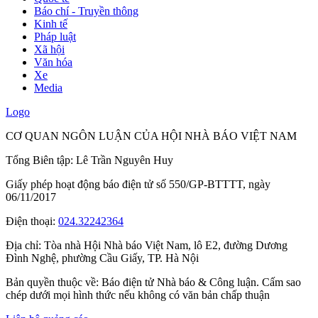
Báo chí - Truyền thông
Kinh tế
Pháp luật
Xã hội
Văn hóa
Xe
Media
Logo
CƠ QUAN NGÔN LUẬN CỦA HỘI NHÀ BÁO VIỆT NAM
Tổng Biên tập: Lê Trần Nguyên Huy
Giấy phép hoạt động báo điện tử số 550/GP-BTTTT, ngày
06/11/2017
Điện thoại:
024.32242364
Địa chỉ:
Tòa nhà Hội Nhà báo Việt Nam, lô E2, đường Dương
Đình Nghệ, phường Cầu Giấy, TP. Hà Nội
Bản quyền thuộc về: Báo điện tử Nhà báo & Công luận. Cấm sao
chép dưới mọi hình thức nếu không có văn bản chấp thuận