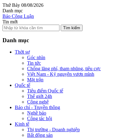
Thứ Bảy 08/08/2026
Danh mục
Báo Công Luận
Tin mới
Tìm kiếm
Danh mục
Thời sự
Góc nhìn
Tin tức
Chống lãng phí, tham nhũng, tiêu cực
Việt Nam - Kỷ nguyên vươn mình
Mặt trận
Quốc tế
Tiêu điểm Quốc tế
Thế giới 24h
Công nghệ
Báo chí - Truyền thông
Nghề báo
Công tác hội
Kinh tế
Thị trường - Doanh nghiệp
Bất động sản