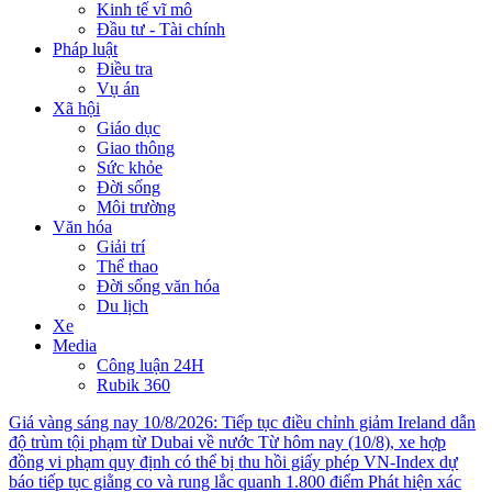
Kinh tế vĩ mô
Đầu tư - Tài chính
Pháp luật
Điều tra
Vụ án
Xã hội
Giáo dục
Giao thông
Sức khỏe
Đời sống
Môi trường
Văn hóa
Giải trí
Thể thao
Đời sống văn hóa
Du lịch
Xe
Media
Công luận 24H
Rubik 360
Giá vàng sáng nay 10/8/2026: Tiếp tục điều chỉnh giảm
Ireland dẫn
độ trùm tội phạm từ Dubai về nước
Từ hôm nay (10/8), xe hợp
đồng vi phạm quy định có thể bị thu hồi giấy phép
VN-Index dự
báo tiếp tục giằng co và rung lắc quanh 1.800 điểm
Phát hiện xác