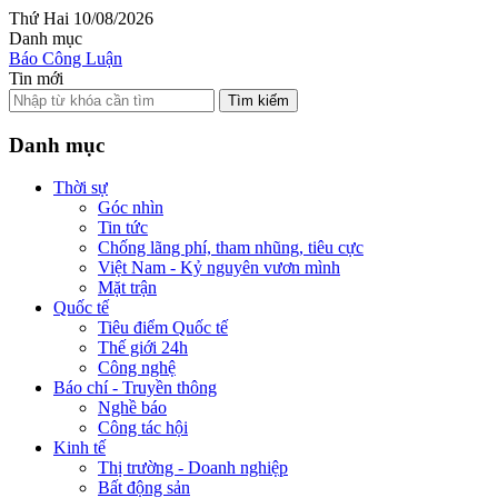
Thứ Hai 10/08/2026
Danh mục
Báo Công Luận
Tin mới
Tìm kiếm
Danh mục
Thời sự
Góc nhìn
Tin tức
Chống lãng phí, tham nhũng, tiêu cực
Việt Nam - Kỷ nguyên vươn mình
Mặt trận
Quốc tế
Tiêu điểm Quốc tế
Thế giới 24h
Công nghệ
Báo chí - Truyền thông
Nghề báo
Công tác hội
Kinh tế
Thị trường - Doanh nghiệp
Bất động sản