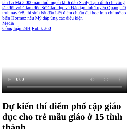
tàu La Mã 2.000 năm tuổi ngoài khơi đảo Sicily
Tạm đình chỉ công
tác đối với Giám đốc Sở Giáo dục và Đào tạo tỉnh Tuyên Quang
Từ
trưa nay 9/8, thí sinh bắt đầu biết điểm chuẩn đại học
Iran chỉ mở eo
biển Hormuz nếu Mỹ đáp ứng các điều kiện
Media
Công luận 24H
Rubik 360
Dự kiến thí điểm phổ cập giáo
dục cho trẻ mẫu giáo ở 15 tỉnh
thành