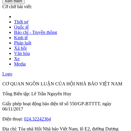
Xem thêm
Cỡ chữ bài viết:
Thời sự
Quốc tế
Báo chí - Truyền thông
Kinh tế
Pháp luật
Xã hội
Văn hóa
Xe
Media
Logo
CƠ QUAN NGÔN LUẬN CỦA HỘI NHÀ BÁO VIỆT NAM
Tổng Biên tập: Lê Trần Nguyên Huy
Giấy phép hoạt động báo điện tử số 550/GP-BTTTT, ngày
06/11/2017
Điện thoại:
024.32242364
Địa chỉ:
Tòa nhà Hội Nhà báo Việt Nam, lô E2, đường Dương