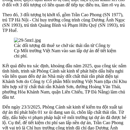
ở đối với 3 đối tượng có liên quan để tiếp tục điều tra, làm rõ vụ án.
Theo đó, 3 đối tượng bị khởi tố, gồm Trần Cao Phong (SN 1977),
trú TP Hà Nội - Chỉ huy trưởng công trình cùng Dương Ánh Ngọc
(SN 1993), trú tỉnh Quảng Bình và Phạm Hữu Quý (SN 1993), trú
TP Huế.
Các đối tượng đã thuê xe chở rác thải rắn từ Công ty
Cp Môi trường Việt Nam vào san lấp dự án để tiết kiệm
chi phí.
Kết quả điều tra xác định, khoảng đầu năm 2025, qua công tác nắm
tình hình, trinh sát Phòng Cảnh sát kinh tế phát hiện dấu hiệu nghi
vấn liên quan đến dự án Nhà máy đốt chất thải rắn phát điện tại
Khánh Sơn do Công ty Cổ phần Môi trường Việt Nam (địa chỉ Khu
liên hợp xử lý chất thải rắn Khánh Sơn, đường Hoàng Văn Thái,
phường Hòa Khánh Nam, quận Liên Chiểu, TP Đà Nẵng) làm chủ
đầu tư.
Đến ngày 23/3/2025, Phòng Cảnh sát kinh tế kiểm tra đột xuất tại
dự án thì phát hiện 01 xe ủi đang san ủi, chôn lấp chất thải rắn. Từ
đây, dấu hiệu vi phạm pháp luật về môi trường tại dự án đã được hé
lộ. Cụ thể, để tiết kiệm chi phí san lấp nền dự án, Trần Cao Phong
với vai trò là Chỉ huy trưởng công trình đã chỉ đạo Dương Ánh