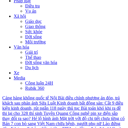
Pháp luật
Điều tra
Vụ án
Xã hội
Giáo dục
Giao thông
Sức khỏe
Đời sống
Môi trường
Văn hóa
Giải trí
Thể thao
Đời sống văn hóa
Du lịch
Xe
Media
Công luận 24H
Rubik 360
Cảng hàng không quốc tế Nội Bài điều chỉnh phương án đón, trả
khách sau phản ánh
Sửa Luật Kinh doanh bất động sản: Cắt 9 điều
kiện kinh doanh, rút ngắn 118 ngày thủ tục
Bài toán khó khi ra đề
thi lại cho 328 thí sinh Tuyên Quang
Công nghệ pin xe điện sắp
thay đổi ra sao?
Hé lộ hình ảnh Mặt trời với độ chi tiết chưa từng có
Bán 7 con bò sang Việt Nam chữa bệnh, người phụ nữ Lào đứng