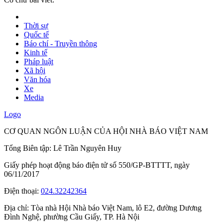
Thời sự
Quốc tế
Báo chí - Truyền thông
Kinh tế
Pháp luật
Xã hội
Văn hóa
Xe
Media
Logo
CƠ QUAN NGÔN LUẬN CỦA HỘI NHÀ BÁO VIỆT NAM
Tổng Biên tập: Lê Trần Nguyên Huy
Giấy phép hoạt động báo điện tử số 550/GP-BTTTT, ngày
06/11/2017
Điện thoại:
024.32242364
Địa chỉ:
Tòa nhà Hội Nhà báo Việt Nam, lô E2, đường Dương
Đình Nghệ, phường Cầu Giấy, TP. Hà Nội