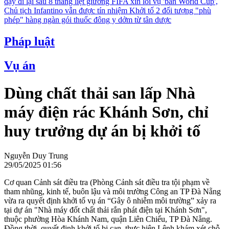
dậy đi lại sau 8 tháng liệt giường
FIFA xin lỗi vụ 'bán World Cup',
Chủ tịch Infantino vẫn được tín nhiệm
Khởi tố 2 đối tượng "phù
phép" hàng ngàn gói thuốc đông y dởm từ tân dược
Pháp luật
Vụ án
Dùng chất thải san lấp Nhà
máy điện rác Khánh Sơn, chỉ
huy trưởng dự án bị khởi tố
Nguyễn Duy Trung
29/05/2025 01:56
Cơ quan Cảnh sát điều tra (Phòng Cảnh sát điều tra tội phạm về
tham nhũng, kinh tế, buôn lậu và môi trường Công an TP Đà Nẵng
vừa ra quyết định khởi tố vụ án “Gây ô nhiễm môi trường” xảy ra
tại dự án "Nhà máy đốt chất thải rắn phát điện tại Khánh Sơn",
thuộc phường Hòa Khánh Nam, quận Liên Chiểu, TP Đà Nẵng.
Đồng thời, quyết định khởi tố bị can, thực hiện Lệnh khám xét chỗ