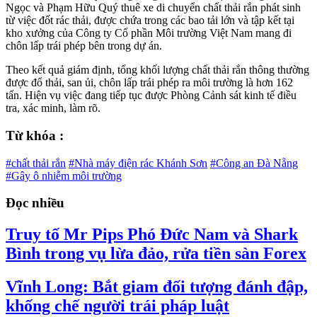
Ngọc và Phạm Hữu Quý thuê xe di chuyển chất thải rắn phát sinh
từ việc đốt rác thải, được chứa trong các bao tải lớn và tập kết tại
kho xưởng của Công ty Cổ phần Môi trường Việt Nam mang đi
chôn lấp trái phép bên trong dự án.
Theo kết quả giám định, tổng khối lượng chất thải rắn thông thường
được đổ thải, san ủi, chôn lấp trái phép ra môi trường là hơn 162
tấn. Hiện vụ việc đang tiếp tục được Phòng Cảnh sát kinh tế điều
tra, xác minh, làm rõ.
Từ khóa :
#chất thải rắn
#Nhà máy điện rác Khánh Sơn
#Công an Đà Nẵng
#Gây ô nhiễm môi trường
Đọc nhiều
Truy tố Mr Pips Phó Đức Nam và Shark
Bình trong vụ lừa đảo, rửa tiền sàn Forex
Vĩnh Long: Bắt giam đối tượng đánh đập,
khống chế người trái pháp luật