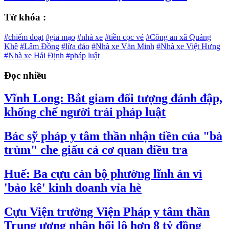
Từ khóa :
#chiếm đoạt
#giả mạo
#nhà xe
#tiền cọc vé
#Công an xã Quảng
Khê
#Lâm Đồng
#lừa đảo
#Nhà xe Văn Minh
#Nhà xe Việt Hưng
#Nhà xe Hải Định
#pháp luật
Đọc nhiều
Vĩnh Long: Bắt giam đối tượng đánh đập,
khống chế người trái pháp luật
Bác sỹ pháp y tâm thần nhận tiền của "bà
trùm" che giấu cả cơ quan điều tra
Huế: Ba cựu cán bộ phường lĩnh án vì
'bảo kê' kinh doanh vỉa hè
Cựu Viện trưởng Viện Pháp y tâm thần
Trung ương nhận hối lộ hơn 8 tỷ đồng