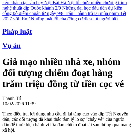
kéo khách tại sân bay Nội Bài
Hà Nội tổ chức nhiều chương trình
nghệ thuật dịp Quốc khánh 2/9
Những đại học đầu tiên dự kiến
công bố điểm chuẩn từ ngày 9/8
Trấn Thành trở lại mùa phim Tết
2027 với ‘Em’
Những mặt tối của động cơ diesel ít người biết
Pháp luật
Vụ án
Giả mạo nhiều nhà xe, nhóm
đối tượng chiếm đoạt hàng
trăm triệu đồng từ tiền cọc vé
Thanh Trì
10/02/2026 11:39
Theo điều tra, lợi dụng nhu cầu đi lại tăng cao vào dịp Tết Nguyên
đán, các đối tượng đã khai thác tâm lý lo sợ “cháy vé” của người
dân để thực hiện hành vi lừa đảo chiếm đoạt tài sản thông qua mạng
xã hội.