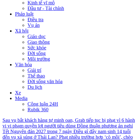
Kinh tế vĩ mô
Đầu tư - Tài chính
Pháp luật
Điều tra
Vụ án
Xã hội
Giáo dục
Giao thông
Sức khỏe
Đời sống
Môi trường
Văn hóa
Giải trí
Thể thao
Đời sống văn hóa
Du lịch
Xe
Media
Công luận 24H
Rubik 360
Sau vụ bắt khách hàng tự minh oan, Grab tiếp tục bị phạt vì 6 hành
vi vi phạm quyền lợi người tiêu dùng
Đồng thuận phương án nghỉ
Tết Nguyên đán 2027 trong 7 ngày
Điều gì đẩy nam sinh 14 tuổi
đến vụ xả súng ở Thái Lan?
Phạt nhiều trường hợp ‘cò mồi’, chèo