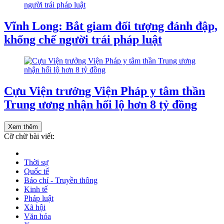
Vĩnh Long: Bắt giam đối tượng đánh đập,
khống chế người trái pháp luật
Cựu Viện trưởng Viện Pháp y tâm thần
Trung ương nhận hối lộ hơn 8 tỷ đồng
Xem thêm
Cỡ chữ bài viết:
Thời sự
Quốc tế
Báo chí - Truyền thông
Kinh tế
Pháp luật
Xã hội
Văn hóa