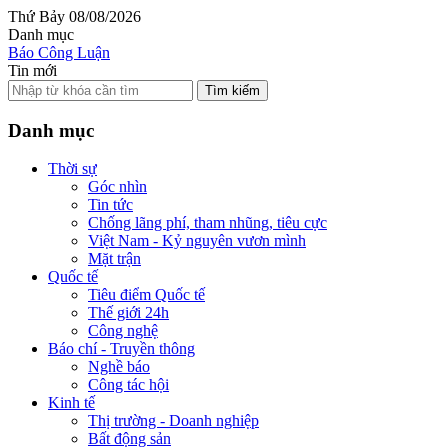
Thứ Bảy 08/08/2026
Danh mục
Báo Công Luận
Tin mới
Tìm kiếm
Danh mục
Thời sự
Góc nhìn
Tin tức
Chống lãng phí, tham nhũng, tiêu cực
Việt Nam - Kỷ nguyên vươn mình
Mặt trận
Quốc tế
Tiêu điểm Quốc tế
Thế giới 24h
Công nghệ
Báo chí - Truyền thông
Nghề báo
Công tác hội
Kinh tế
Thị trường - Doanh nghiệp
Bất động sản