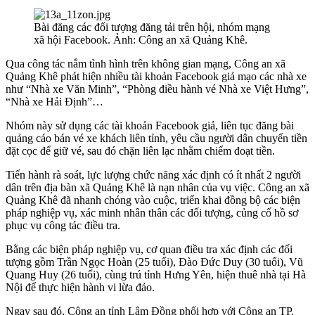
Bài đăng các đối tượng đăng tải trên hội, nhóm mạng
xã hội Facebook. Ảnh: Công an xã Quảng Khê.
Qua công tác nắm tình hình trên không gian mạng, Công an xã
Quảng Khê phát hiện nhiều tài khoản Facebook giả mạo các nhà xe
như “Nhà xe Văn Minh”, “Phòng điều hành vé Nhà xe Việt Hưng”,
“Nhà xe Hải Định”…
Nhóm này sử dụng các tài khoản Facebook giả, liên tục đăng bài
quảng cáo bán vé xe khách liên tỉnh, yêu cầu người dân chuyển tiền
đặt cọc để giữ vé, sau đó chặn liên lạc nhằm chiếm đoạt tiền.
Tiến hành rà soát, lực lượng chức năng xác định có ít nhất 2 người
dân trên địa bàn xã Quảng Khê là nạn nhân của vụ việc. Công an xã
Quảng Khê đã nhanh chóng vào cuộc, triển khai đồng bộ các biện
pháp nghiệp vụ, xác minh nhân thân các đối tượng, củng cố hồ sơ
phục vụ công tác điều tra.
Bằng các biện pháp nghiệp vụ, cơ quan điều tra xác định các đối
tượng gồm Trần Ngọc Hoàn (25 tuổi), Đào Đức Duy (30 tuổi), Vũ
Quang Huy (26 tuổi), cùng trú tỉnh Hưng Yên, hiện thuê nhà tại Hà
Nội để thực hiện hành vi lừa đảo.
Ngay sau đó, Công an tỉnh Lâm Đồng phối hợp với Công an TP.