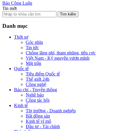
Báo Công Luận
Tin mới
Tìm kiếm
Danh mục
Thời sự
Góc nhìn
Tin tức
Chống lãng phí, tham nhũng, tiêu cực
Việt Nam - Kỷ nguyên vươn mình
Mặt trận
Quốc tế
Tiêu điểm Quốc tế
Thế giới 24h
Công nghệ
Báo chí - Truyền thông
Nghề báo
Công tác hội
Kinh tế
Thị trường - Doanh nghiệp
Bất động sản
Kinh tế vĩ mô
Đầu tư - Tài chính