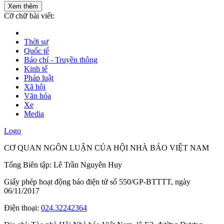
Xem thêm
Cỡ chữ bài viết:
Thời sự
Quốc tế
Báo chí - Truyền thông
Kinh tế
Pháp luật
Xã hội
Văn hóa
Xe
Media
Logo
CƠ QUAN NGÔN LUẬN CỦA HỘI NHÀ BÁO VIỆT NAM
Tổng Biên tập: Lê Trần Nguyên Huy
Giấy phép hoạt động báo điện tử số 550/GP-BTTTT, ngày
06/11/2017
Điện thoại:
024.32242364