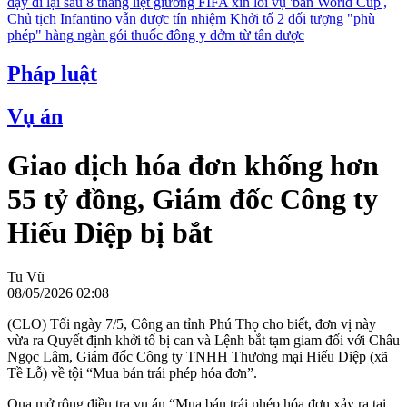
dậy đi lại sau 8 tháng liệt giường
FIFA xin lỗi vụ 'bán World Cup',
Chủ tịch Infantino vẫn được tín nhiệm
Khởi tố 2 đối tượng "phù
phép" hàng ngàn gói thuốc đông y dởm từ tân dược
Pháp luật
Vụ án
​Giao dịch hóa đơn khống hơn
55 tỷ đồng, Giám đốc Công ty
Hiếu Diệp bị bắt
Tu Vũ
08/05/2026 02:08
(CLO) Tối ngày 7/5, Công an tỉnh Phú Thọ cho biết, đơn vị này
vừa ra Quyết định khởi tố bị can và Lệnh bắt tạm giam đối với Châu
Ngọc Lâm, Giám đốc Công ty TNHH Thương mại Hiếu Diệp (xã
Tề Lỗ) về tội “Mua bán trái phép hóa đơn”.
Qua mở rộng điều tra vụ án “Mua bán trái phép hóa đơn xảy ra tại