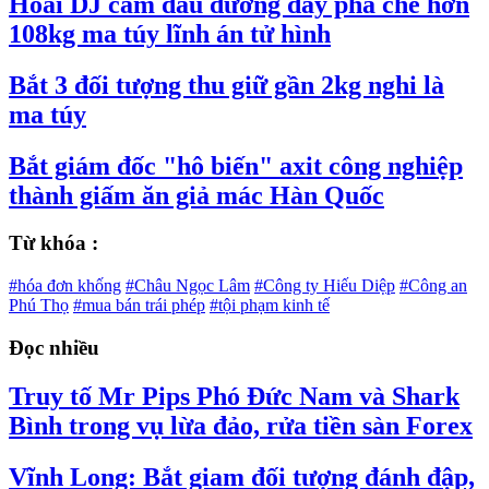
Hoài DJ cầm đầu đường dây pha chế hơn
108kg ma túy lĩnh án tử hình
Bắt 3 đối tượng thu giữ gần 2kg nghi là
ma túy
Bắt giám đốc "hô biến" axit công nghiệp
thành giấm ăn giả mác Hàn Quốc
Từ khóa :
#hóa đơn khống
#Châu Ngọc Lâm
#Công ty Hiếu Diệp
#Công an
Phú Thọ
#mua bán trái phép
#tội phạm kinh tế
Đọc nhiều
Truy tố Mr Pips Phó Đức Nam và Shark
Bình trong vụ lừa đảo, rửa tiền sàn Forex
Vĩnh Long: Bắt giam đối tượng đánh đập,