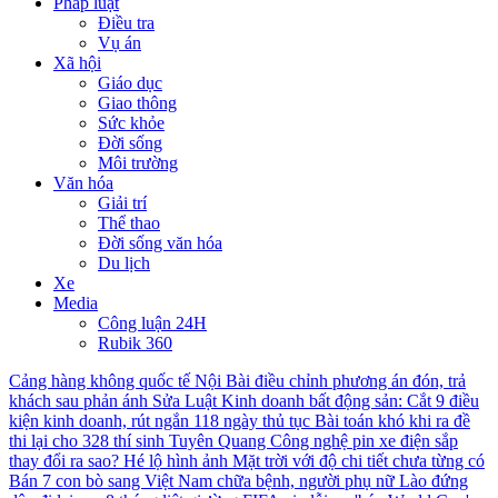
Pháp luật
Điều tra
Vụ án
Xã hội
Giáo dục
Giao thông
Sức khỏe
Đời sống
Môi trường
Văn hóa
Giải trí
Thể thao
Đời sống văn hóa
Du lịch
Xe
Media
Công luận 24H
Rubik 360
Cảng hàng không quốc tế Nội Bài điều chỉnh phương án đón, trả
khách sau phản ánh
Sửa Luật Kinh doanh bất động sản: Cắt 9 điều
kiện kinh doanh, rút ngắn 118 ngày thủ tục
Bài toán khó khi ra đề
thi lại cho 328 thí sinh Tuyên Quang
Công nghệ pin xe điện sắp
thay đổi ra sao?
Hé lộ hình ảnh Mặt trời với độ chi tiết chưa từng có
Bán 7 con bò sang Việt Nam chữa bệnh, người phụ nữ Lào đứng