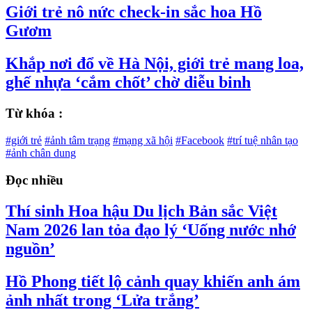
Giới trẻ nô nức check-in sắc hoa Hồ
Gươm
Khắp nơi đổ về Hà Nội, giới trẻ mang loa,
ghế nhựa ‘cắm chốt’ chờ diễu binh
Từ khóa :
#giới trẻ
#ảnh tâm trạng
#mạng xã hội
#Facebook
#trí tuệ nhân tạo
#ảnh chân dung
Đọc nhiều
Thí sinh Hoa hậu Du lịch Bản sắc Việt
Nam 2026 lan tỏa đạo lý ‘Uống nước nhớ
nguồn’
Hồ Phong tiết lộ cảnh quay khiến anh ám
ảnh nhất trong ‘Lửa trắng’