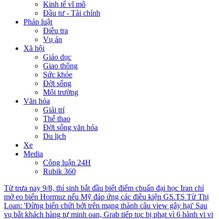
Kinh tế vĩ mô
Đầu tư - Tài chính
Pháp luật
Điều tra
Vụ án
Xã hội
Giáo dục
Giao thông
Sức khỏe
Đời sống
Môi trường
Văn hóa
Giải trí
Thể thao
Đời sống văn hóa
Du lịch
Xe
Media
Công luận 24H
Rubik 360
Từ trưa nay 9/8, thí sinh bắt đầu biết điểm chuẩn đại học
Iran chỉ
mở eo biển Hormuz nếu Mỹ đáp ứng các điều kiện
GS.TS Từ Thị
Loan: 'Đừng biến chửi bới trên mạng thành câu view gây hại'
Sau
vụ bắt khách hàng tự minh oan, Grab tiếp tục bị phạt vì 6 hành vi vi