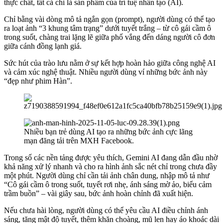
thực chất, tất cả chỉ là sản phẩm của trí tuệ nhân tạo (AI).
Chỉ bằng vài dòng mô tả ngắn gọn (prompt), người dùng có thể tạo
ra loạt ảnh “3 khung tâm trạng” dưới tuyết trắng – từ cô gái cầm ô
trong suốt, chàng trai lặng lẽ giữa phố vắng đến dáng người cô đơn
giữa cánh đồng lạnh giá.
Sức hút của trào lưu nằm ở sự kết hợp hoàn hảo giữa công nghệ AI
và cảm xúc nghệ thuật. Nhiều người dùng ví những bức ảnh này
“đẹp như phim Hàn”.
Nhiều bạn trẻ dùng AI tạo ra những bức ảnh cực lãng
mạn đăng tải trên MXH Facebook.
Trong số các nền tảng được yêu thích, Gemini AI đang dẫn đầu nhờ
khả năng xử lý nhanh và cho ra hình ảnh sắc nét chỉ trong chưa đầy
một phút. Người dùng chỉ cần tải ảnh chân dung, nhập mô tả như
“Cô gái cầm ô trong suốt, tuyết rơi nhẹ, ánh sáng mờ ảo, biểu cảm
trầm buồn” – vài giây sau, bức ảnh hoàn chỉnh đã xuất hiện.
Nếu chưa hài lòng, người dùng có thể yêu cầu AI điều chỉnh ánh
sáng, tăng mật độ tuyết, thêm khăn choàng, mũ len hay áo khoác dài