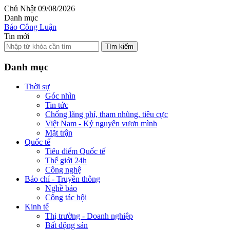
Chủ Nhật 09/08/2026
Danh mục
Báo Công Luận
Tin mới
Tìm kiếm
Danh mục
Thời sự
Góc nhìn
Tin tức
Chống lãng phí, tham nhũng, tiêu cực
Việt Nam - Kỷ nguyên vươn mình
Mặt trận
Quốc tế
Tiêu điểm Quốc tế
Thế giới 24h
Công nghệ
Báo chí - Truyền thông
Nghề báo
Công tác hội
Kinh tế
Thị trường - Doanh nghiệp
Bất động sản