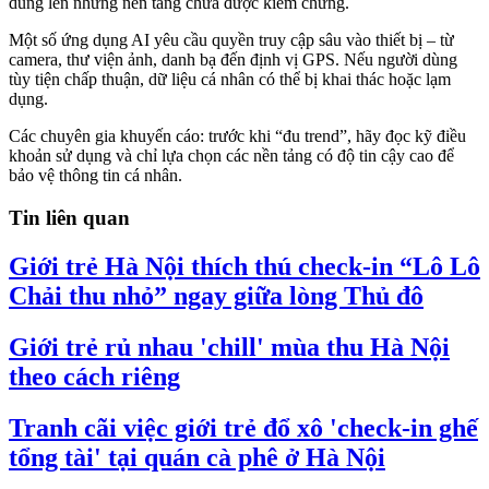
dung lên những nền tảng chưa được kiểm chứng.
Một số ứng dụng AI yêu cầu quyền truy cập sâu vào thiết bị – từ
camera, thư viện ảnh, danh bạ đến định vị GPS. Nếu người dùng
tùy tiện chấp thuận, dữ liệu cá nhân có thể bị khai thác hoặc lạm
dụng.
Các chuyên gia khuyến cáo: trước khi “đu trend”, hãy đọc kỹ điều
khoản sử dụng và chỉ lựa chọn các nền tảng có độ tin cậy cao để
bảo vệ thông tin cá nhân.
Tin liên quan
Giới trẻ Hà Nội thích thú check-in “Lô Lô
Chải thu nhỏ” ngay giữa lòng Thủ đô
Giới trẻ rủ nhau 'chill' mùa thu Hà Nội
theo cách riêng
Tranh cãi việc giới trẻ đổ xô 'check-in ghế
tổng tài' tại quán cà phê ở Hà Nội