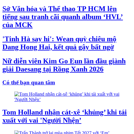
Sở Văn hóa và Thể thao TP HCM lên
tiếng sau tranh cãi quanh album ‘HVL’
của MCK
'Tinh Hà say hi': Wean quỳ chiêu mộ
Dang Hong Hai, kết quả gây bất ngờ
Nữ diễn viên Kim Go Eun lần đầu giành
giải Daesang tại Rồng Xanh 2026
Có thể bạn quan tâm
Tom Holland nhận cát-xê ‘khủng’ khi tái
xuất với vai 'Người Nhện’