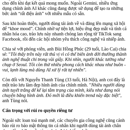
cho đến khi đạt kết quả mong muốn. Ngoài Gemini, nhiều ứng
dụng chỉnh ảnh AI khác cũng đang được sử dụng để tạo ra những
bức ảnh “rất điện ảnh” với nhiều mẫu có sẵn.
Sau khi hoàn thiện, người dùng tải ảnh về và đăng lên mạng xã hội
để “khoe mood”. Chính nhờ sự tiện lợi, hiệu ứng đẹp mắt và tính cá
nhân hóa cao, trào lưu này nhanh chóng lan rộng từ TikTok sang
Facebook, rồi đến các hội nhóm yêu thích công nghệ và nhiếp ảnh.
Chia sẻ với phóng viên, anh Bùi Hồng Phúc (29 tuổi, Lào Cai) chia
sẻ: "
Tôi thấy trên này rất thú vị vì có thể biến ảnh đời thường thành
ảnh nghệ thuật chỉ trong vài giây. Khi nhìn, người khác tưởng như
chụp ở Seoul. Tôi còn thử nhiều phong cách khác nhau như buồn -
vui, lạnh lùng mà dùng AI xử lý rất tự nhiên".
Còn đối với Nguyễn Thanh Tùng (33 tuổi, Hà Nội), anh coi đây là
một trào lưu làm đẹp hình ảnh của chính mình. "
Nhiều người dùng
ảnh tuyết trắng để kể lại tâm trạng của mình, kiểu như đang nói
chuyện bằng hình ảnh. Đó mới là điều khiến trend này đặc biệt"
,
anh Tùng nói.
Cẩn trọng với rủi ro quyền riêng tư
Ngoài sức loan toả mạnh mẽ, các chuyên gia công nghệ cũng cảnh
báo rủi ro bảo mật thông tin cá nhân khi người dùng tải ảnh chân