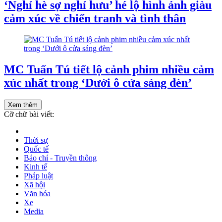
‘Nghỉ hè sợ nghỉ hưu’ hé lộ hình ảnh giàu
cảm xúc về chiến tranh và tình thân
MC Tuấn Tú tiết lộ cảnh phim nhiều cảm
xúc nhất trong ‘Dưới ô cửa sáng đèn’
Xem thêm
Cỡ chữ bài viết:
Thời sự
Quốc tế
Báo chí - Truyền thông
Kinh tế
Pháp luật
Xã hội
Văn hóa
Xe
Media