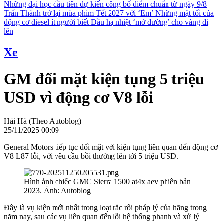
Những đại học đầu tiên dự kiến công bố điểm chuẩn từ ngày 9/8
Trấn Thành trở lại mùa phim Tết 2027 với ‘Em’
Những mặt tối của
động cơ diesel ít người biết
Dầu hạ nhiệt ‘mở đường’ cho vàng đi
lên
Xe
GM đối mặt kiện tụng 5 triệu
USD vì động cơ V8 lỗi
Hải Hà (Theo Autoblog)
25/11/2025 00:09
General Motors tiếp tục đối mặt với kiện tụng liên quan đến động cơ
V8 L87 lỗi, với yêu cầu bồi thường lên tới 5 triệu USD.
Hình ảnh chiếc GMC Sierra 1500 at4x aev phiên bản
2023. Ảnh: Autoblog
Đây là vụ kiện mới nhất trong loạt rắc rối pháp lý của hãng trong
năm nay, sau các vụ liên quan đến lỗi hệ thống phanh và xử lý