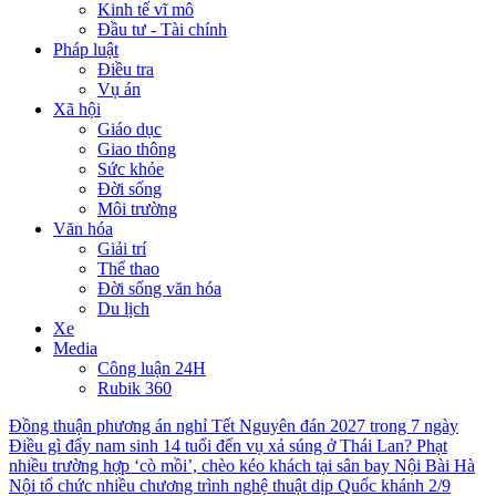
Kinh tế vĩ mô
Đầu tư - Tài chính
Pháp luật
Điều tra
Vụ án
Xã hội
Giáo dục
Giao thông
Sức khỏe
Đời sống
Môi trường
Văn hóa
Giải trí
Thể thao
Đời sống văn hóa
Du lịch
Xe
Media
Công luận 24H
Rubik 360
Đồng thuận phương án nghỉ Tết Nguyên đán 2027 trong 7 ngày
Điều gì đẩy nam sinh 14 tuổi đến vụ xả súng ở Thái Lan?
Phạt
nhiều trường hợp ‘cò mồi’, chèo kéo khách tại sân bay Nội Bài
Hà
Nội tổ chức nhiều chương trình nghệ thuật dịp Quốc khánh 2/9