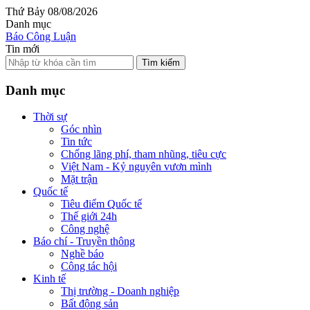
Thứ Bảy 08/08/2026
Danh mục
Báo Công Luận
Tin mới
Tìm kiếm
Danh mục
Thời sự
Góc nhìn
Tin tức
Chống lãng phí, tham nhũng, tiêu cực
Việt Nam - Kỷ nguyên vươn mình
Mặt trận
Quốc tế
Tiêu điểm Quốc tế
Thế giới 24h
Công nghệ
Báo chí - Truyền thông
Nghề báo
Công tác hội
Kinh tế
Thị trường - Doanh nghiệp
Bất động sản