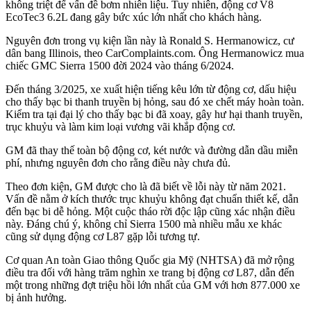
không triệt để vấn đề bơm nhiên liệu. Tuy nhiên, động cơ V8
EcoTec3 6.2L đang gây bức xúc lớn nhất cho khách hàng.
Nguyên đơn trong vụ kiện lần này là Ronald S. Hermanowicz, cư
dân bang Illinois, theo CarComplaints.com. Ông Hermanowicz mua
chiếc GMC Sierra 1500 đời 2024 vào tháng 6/2024.
Đến tháng 3/2025, xe xuất hiện tiếng kêu lớn từ động cơ, dấu hiệu
cho thấy bạc bi thanh truyền bị hỏng, sau đó xe chết máy hoàn toàn.
Kiểm tra tại đại lý cho thấy bạc bi đã xoay, gây hư hại thanh truyền,
trục khuỷu và làm kim loại vương vãi khắp động cơ.
GM đã thay thế toàn bộ động cơ, két nước và đường dẫn dầu miễn
phí, nhưng nguyên đơn cho rằng điều này chưa đủ.
Theo đơn kiện, GM được cho là đã biết về lỗi này từ năm 2021.
Vấn đề nằm ở kích thước trục khuỷu không đạt chuẩn thiết kế, dẫn
đến bạc bi dễ hỏng. Một cuộc tháo rời độc lập cũng xác nhận điều
này. Đáng chú ý, không chỉ Sierra 1500 mà nhiều mẫu xe khác
cũng sử dụng động cơ L87 gặp lỗi tương tự.
Cơ quan An toàn Giao thông Quốc gia Mỹ (NHTSA) đã mở rộng
điều tra đối với hàng trăm nghìn xe trang bị động cơ L87, dẫn đến
một trong những đợt triệu hồi lớn nhất của GM với hơn 877.000 xe
bị ảnh hưởng.